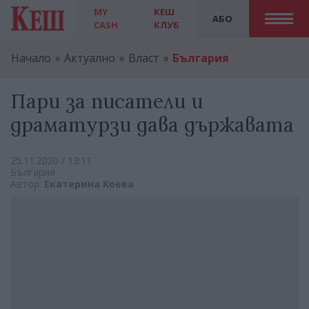
MY
КЕШ
АБО
CASH
КЛУБ
Начало
Актуално
Власт
България
Пари за писатели и
драматурзи дава държавата
25.11.2020 / 13:11
България
Автор:
Екатерина Коева