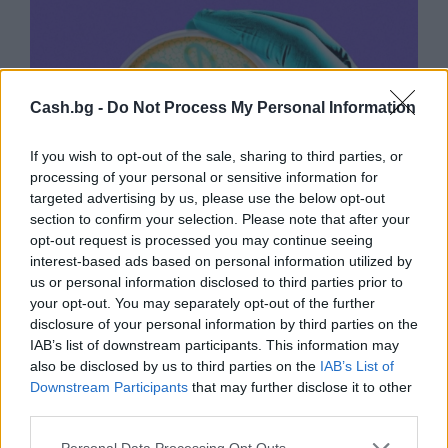
Cash.bg -
Do Not Process My Personal Information
If you wish to opt-out of the sale, sharing to third parties, or
processing of your personal or sensitive information for
targeted advertising by us, please use the below opt-out
section to confirm your selection. Please note that after your
opt-out request is processed you may continue seeing
interest-based ads based on personal information utilized by
us or personal information disclosed to third parties prior to
Изкуствен интелект за първи път
your opt-out. You may separately opt-out of the further
създаде нови жизнеспособни вируси
disclosure of your personal information by third parties on the
IAB’s list of downstream participants. This information may
07.08.2026 / 15:30
also be disclosed by us to third parties on the
IAB’s List of
Downstream Participants
that may further disclose it to other
third parties.
Personal Data Processing Opt Outs