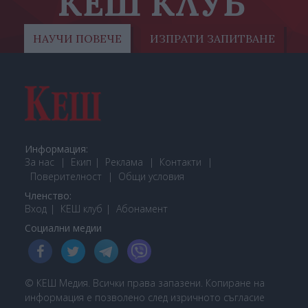
КЕШ КЛУБ
НАУЧИ ПОВЕЧЕ
ИЗПРАТИ ЗАПИТВАНЕ
Информация:
За нас
Екип
Реклама
Контакти
Поверителност
Общи условия
Членство:
Вход
КЕШ клуб
Або
намент
Социални медии
© КЕШ Медия. Всички права запазени. Копиране на
информация е позволено след изричното съгласие