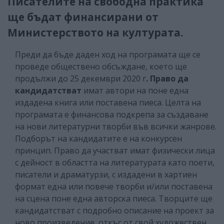
Писателите на свободна практика
ще бъдат финансирани от
Министерството на културата.
Преди да бъде даден ход на програмата ще се
проведе обществено обсъждане, което ще
продължи до 25 декември 2020 г
. Право да
кандидатстват
имат автори на поне една
издадена книга или поставена пиеса. Целта на
програмата е финансова подкрепа за създаване
на нови литературни творби във всички жанрове.
Подборът на кандидатите е на конкурсен
принцип. Право да участват имат физически лица
с дейност в областта на литературата като поети,
писатели и драматурзи, с издадени в хартиен
формат една или повече творби и/или поставена
на сцена поне една авторска пиеса. Творците ще
кандидатстват с подробно описание на проект за
ново произведение, откъс от свой художествен