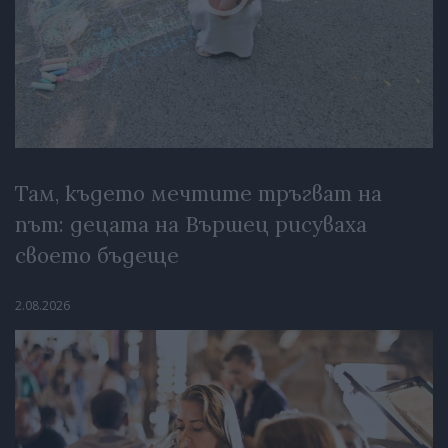
Там, където мечтите тръгват на
път: децата на Вършец рисуваха
своето бъдеще
2.08.2026