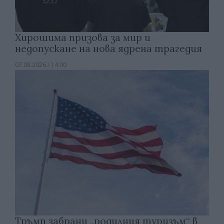
Хирошима призова за мир и
недопускане на нова ядрена трагедия
07.08.2026 / 14:00
Тръмп забрани „родилния туризъм“ в