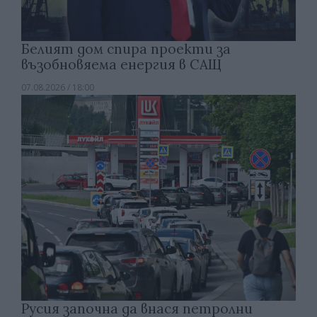
Белият дом спира проекти за
възобновяема енергия в САЩ
07.08.2026 / 18:00
Русия започна да внася петролни