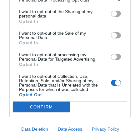
I want to opt-out of the Sharing of my
personal data.
Opted In
I want to opt-out of the Sale of my
Personal Data.
Opted In
I want to opt-out of processing my
Personal Data for Targeted Advertising.
Opted In
Астронавти на NASA излязоха в
открития космос
I want to opt-out of Collection, Use,
Retention, Sale, and/or Sharing of my
07.08.2026 / 15:00
Personal Data that Is Unrelated with the
Purposes for which it was collected.
Opted Out
CONFIRM
Data Deletion
Data Access
Privacy Policy