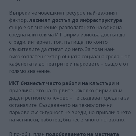
Въпреки че човешкият ресурс e най-важният
фактор,
лесният достъп до инфраструктура
също е от значение; разполагането на офис на
средна или голяма ИТ фирма изисква достъп до
сгради, интернет, ток, пътища, по които
служителите да стигат до него. За този най-
високоплатен сектор общата социална среда – от
кафенетата до театрите и парковете – също е от
голямо значение.
ИКТ бизнесът често работи на клъстъри
и
привличането на първите няколко фирми към
даден регион е ключово – те създават средата за
останалите. Създаването на технологични
паркове със сигурност не вреди, но привличането
на истински, работещ бизнес е много по-важно.
В по-общ план
подобряването на местната