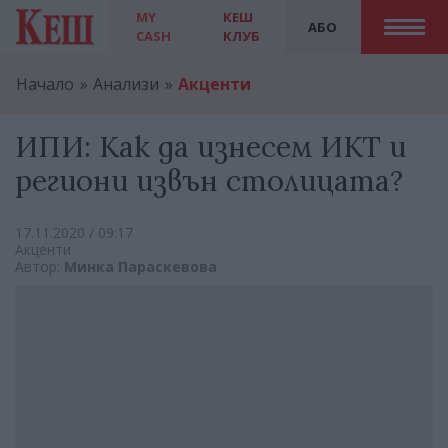
MY
КЕШ
АБО
CASH
КЛУБ
Начало
Анализи
Акценти
ИПИ: Как да изнесем ИКТ и
региони извън столицата?
17.11.2020 / 09:17
Акценти
Автор:
Mинка Параскевова