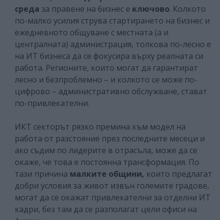
среда
за правене на бизнес е
ключово
. Колкото
по-малко усилия струва стартирането на бизнес и
ежедневното общуване с местната (а и
централната) администрация, толкова по-лесно е
на ИТ бизнеса да се фокусира върху реалната си
работа. Регионите, които могат да гарантират
лесно и безпроблемно – и колкото се може по-
цифрово – административно обслужване, стават
по-привлекателни.
ИКТ секторът рязко премина към модел на
работа от разстояние през последните месеци и
ако съдим по лидерите в отрасъла, може да се
окаже, че това е постоянна трансформация. По
тази причина
малките общини,
които предлагат
добри условия за живот извън големите градове,
могат да се окажат привлекателни за отделни ИТ
кадри, без там да се разполагат цели офиси на