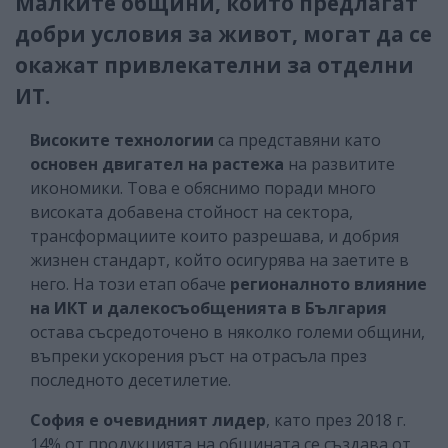
Малките общини, които предлагат
добри условия за живот, могат да се
окажат привлекателни за отделни
ИТ.
Високите технологии
са представяни като
основен двигател на растежа
на развитите
икономики. Това е обяснимо поради много
високата добавена стойност на сектора,
трансформациите които разрешава, и добрия
жизнен стандарт, който осигурява на заетите в
него. На този етап обаче
регионалното влияние
на ИКТ и далекосъобщенията в България
остава съсредоточено в няколко големи общини,
въпреки ускорения ръст на отрасъла през
последното десетилетие.
София е очевидният лидер
, като през 2018 г.
14% от продукцията на общината се създава от