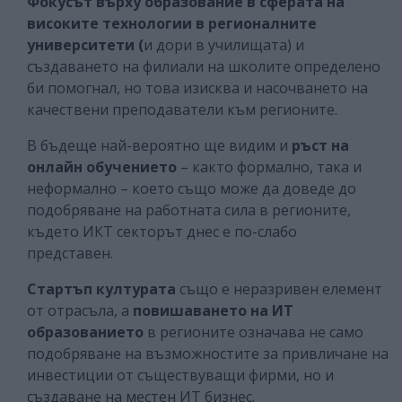
Фокусът върху образование в сферата на
високите технологии в регионалните
университети (
и дори в училищата) и
създаването на филиали на школите определено
би помогнал, но това изисква и насочването на
качествени преподаватели към регионите.
В бъдеще най-вероятно ще видим и
ръст на
онлайн обучението
– както формално, така и
неформално – което също може да доведе до
подобряване на работната сила в регионите,
където ИКТ секторът днес е по-слабо
представен.
Стартъп културата
също е неразривен елемент
от отрасъла, а
повишаването на ИТ
образованието
в регионите означава не само
подобряване на възможностите за привличане на
инвестиции от съществуващи фирми, но и
създаване на местен ИТ бизнес.