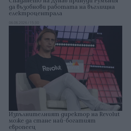
Спадането на Дунав принуди Румъния
да възобнови работата на въглищна
електроцентрала
06.08.2026 / 15:30
Изпълнителният директор на Revolut
може да стане най-богатият
европеец