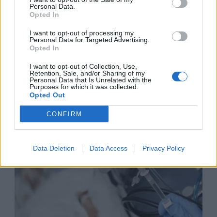
Personal Data.
Opted In
I want to opt-out of processing my
Personal Data for Targeted Advertising.
Opted In
I want to opt-out of Collection, Use,
Retention, Sale, and/or Sharing of my
Износът на електромобили от Китай
Personal Data that Is Unrelated with the
Purposes for which it was collected.
е нараснал със 120%
Opted Out
06.08.2026 / 16:30
CONFIRM
Data Deletion
Data Access
Privacy Policy