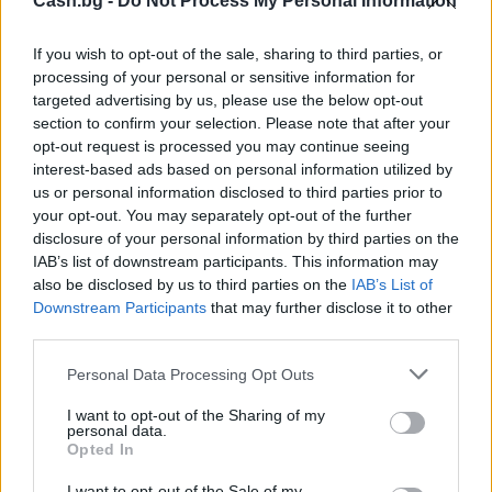
Cash.bg -
Do Not Process My Personal Information
If you wish to opt-out of the sale, sharing to third parties, or
processing of your personal or sensitive information for
targeted advertising by us, please use the below opt-out
section to confirm your selection. Please note that after your
opt-out request is processed you may continue seeing
interest-based ads based on personal information utilized by
us or personal information disclosed to third parties prior to
your opt-out. You may separately opt-out of the further
disclosure of your personal information by third parties on the
Френска инвестиция активира
IAB’s list of downstream participants. This information may
изграждането на интерконектора
also be disclosed by us to third parties on the
IAB’s List of
между Гърция и Кипър
Downstream Participants
that may further disclose it to other
06.08.2026 / 17:06
third parties.
Personal Data Processing Opt Outs
I want to opt-out of the Sharing of my
personal data.
Opted In
I want to opt-out of the Sale of my