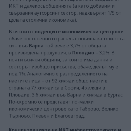
ИКТ и далекосъобщенията (а като добавим и
свързания аутсорсинг сектор, надхвърлят 1/5 от
цялата столична икономика).
В някои от
водещите икономически центрове
обаче постепенно отрасълът повишава тежестта
си – във
Варна
той вече е 3,7% от общата
произведена продукция, в
Пловдив
– 3,2%. В
почти всички общини, за които има данни и
секторът изобщо присъства, обаче, делът му е
под 1%. Аналогично е разпределението на
наетите лица – от 92 хиляди общо наети в
страната 77 хиляди са в София, 4 хиляди в
Пловдив, 3,6 хиляди във Варна и хиляда в Бургас.
По-скромно се представят по-малки
икономически центрове като Габрово, Велико
Търново, Плевен и Благоевград.
Концентрацията на ИКТ инфраструктурата и