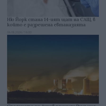
Ню Йорк стана 14-ият щат на САЩ, в
който е разрешена евтаназията
06.08.2026 / 16:00