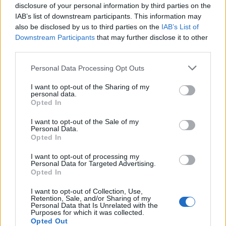
disclosure of your personal information by third parties on the
IAB’s list of downstream participants. This information may
also be disclosed by us to third parties on the
IAB’s List of
Downstream Participants
that may further disclose it to other
third parties.
Personal Data Processing Opt Outs
Изкуствен интелект за първи път
създаде нови жизнеспособни вируси
I want to opt-out of the Sharing of my
personal data.
Opted In
07.08.2026 / 15:30
I want to opt-out of the Sale of my
Personal Data.
Opted In
I want to opt-out of processing my
Personal Data for Targeted Advertising.
Opted In
I want to opt-out of Collection, Use,
Retention, Sale, and/or Sharing of my
Personal Data that Is Unrelated with the
Purposes for which it was collected.
Opted Out