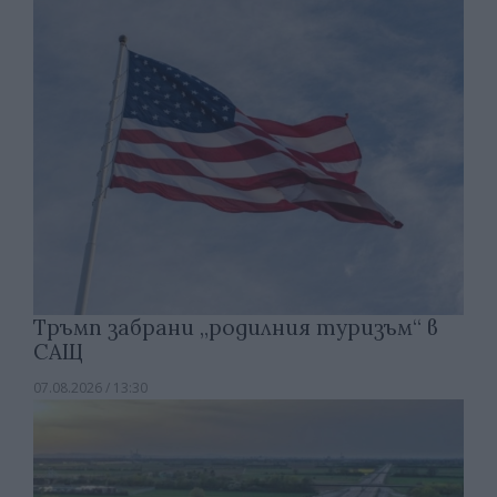
Тръмп забрани „родилния туризъм“ в
САЩ
07.08.2026 / 13:30