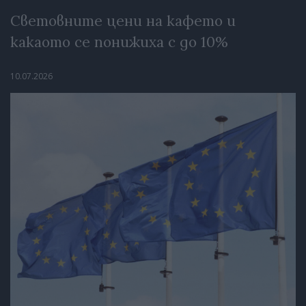
Световните цени на кафето и
какаото се понижиха с до 10%
10.07.2026