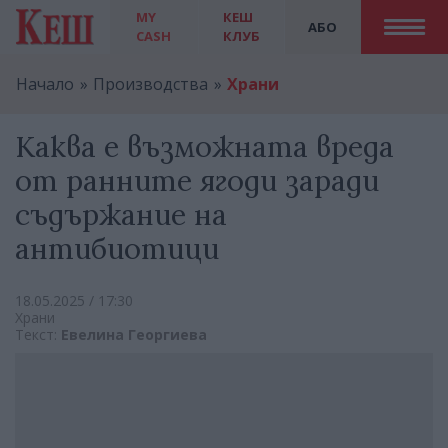
MY
КЕШ
АБО
CASH
КЛУБ
Начало
Производства
Храни
Каква е възможната вреда
от ранните ягоди заради
съдържание на
антибиотици
18.05.2025 / 17:30
Храни
Текст:
Евелина Георгиева