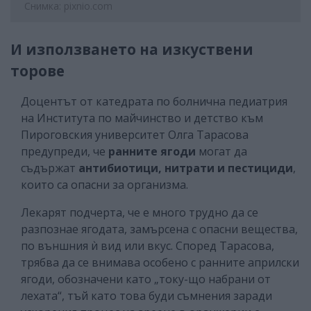
Снимка: pixnio.com
И използването на изкуствени
торове
Доцентът от катедрата по болнична педиатрия
на Института по майчинство и детство към
Пироговския университет Олга Тарасова
предупреди, че
ранните ягоди
могат да
съдържат
антибиотици, нитрати и пестициди
,
които са опасни за организма.
Лекарят подчерта, че е много трудно да се
разпознае ягодата, замърсена с опасни вещества,
по външния ѝ вид или вкус. Според Тарасова,
трябва да се внимава особено с ранните априлски
ягоди, обозначени като „току-що набрани от
лехата“, тъй като това буди съмнения заради