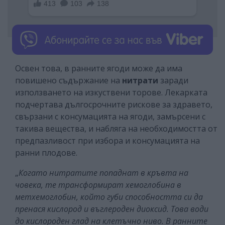
Освен това, в ранните ягоди може да има
повишено съдържание на
нитрати
заради
използването на изкуствени торове. Лекарката
подчертава дългосрочните рискове за здравето,
свързани с консумацията на ягоди, замърсени с
такива вещества, и набляга на необходимостта от
предпазливост при избора и консумацията на
ранни плодове.
„
Когато нитратите попаднат в кръвта на
човека, те трансформират хемоглобина в
метхемоглобин, който губи способността си да
пренася кислород и въглероден диоксид. Това води
до кислороден глад на клетъчно ниво. В ранните