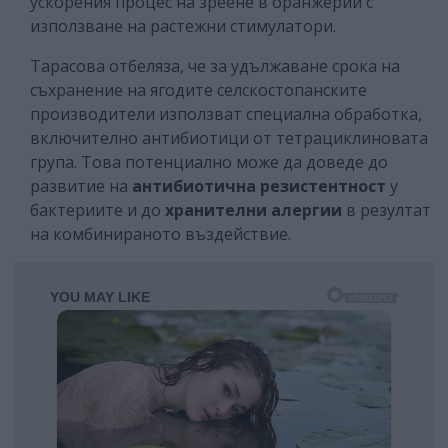
ускорения процес на зреене в оранжерии с
използване на растежни стимулатори.
Тарасова отбеляза, че за удължаване срока на
съхранение на ягодите селскостопанските
производители използват специална обработка,
включително антибиотици от тетрациклиновата
група. Това потенциално може да доведе до
развитие на
антибиотична резистентност
у
бактериите и до
хранителни алергии
в резултат
на комбинираното въздействие.