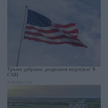
Тръмп забрани „родилния туризъм“ в
САЩ
07.08.2026 / 13:30