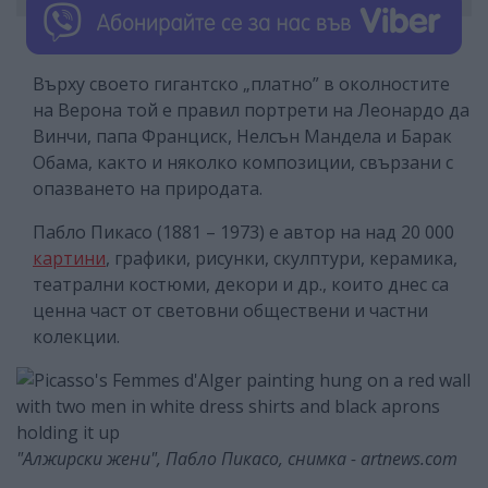
Върху своето гигантско „платно” в околностите
на Верона той е правил портрети на Леонардо да
Винчи, папа Франциск, Нелсън Мандела и Барак
Обама, както и няколко композиции, свързани с
опазването на природата.
Пабло Пикасо (1881 – 1973) е автор на над 20 000
картини
, графики, рисунки, скулптури, керамика,
театрални костюми, декори и др., които днес са
ценна част от световни обществени и частни
колекции.
"Алжирски жени", Пабло Пикасо, снимка - artnews.com