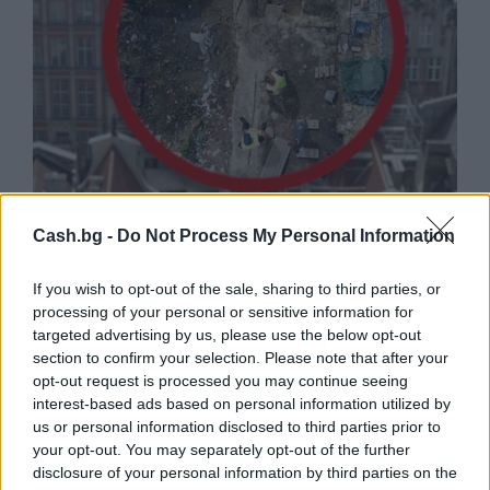
Древен храм на почти 900 години
Cash.bg -
Do Not Process My Personal Information
откриха под кафене за сладолед в
Полша
If you wish to opt-out of the sale, sharing to third parties, or
07.08.2026 / 16:00
processing of your personal or sensitive information for
targeted advertising by us, please use the below opt-out
section to confirm your selection. Please note that after your
opt-out request is processed you may continue seeing
interest-based ads based on personal information utilized by
us or personal information disclosed to third parties prior to
your opt-out. You may separately opt-out of the further
disclosure of your personal information by third parties on the