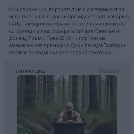
Същевременно, портретът не е експеримент за
него. През 2016 г., преди президентските избори в
САЩ, Гамбарин изобрази по този начин двамата
съперници в надпреварата Хилари Клинтън и
Доналд Тръмп. През 2013 г. с портрет на
американския президент Джон Кенеди Гамбарин
отблезя 50-годишнината от убийството му.