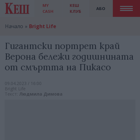
MY
КЕШ
АБО
CASH
КЛУБ
Начало
Bright Life
Гигантски портрет край
Верона бележи годишнината
от смъртта на Пикасо
09.04.2023 / 16:00
Bright Life
Текст:
Людмила Димова