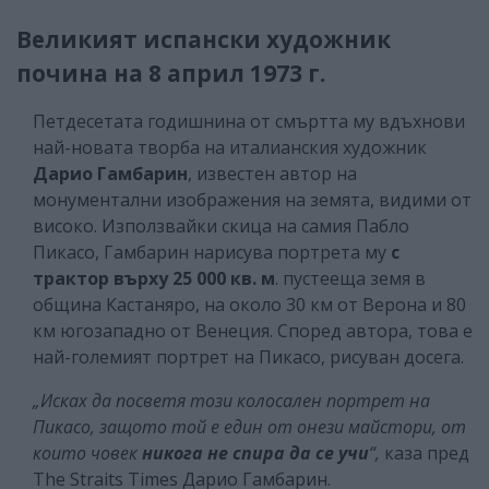
Великият испански художник
почина на 8 април 1973 г.
Петдесетата годишнина от смъртта му вдъхнови
най-новата творба на италианския художник
Дарио Гамбарин
, известен автор на
монументални изображения на земята, видими от
високо. Използвайки скица на самия Пабло
Пикасо, Гамбарин нарисува портрета му
с
трактор върху
25 000 кв. м
. пустееща земя в
община Кастаняро, на около 30 км от Верона и 80
км югозападно от Венеция. Според автора, това е
най-големият портрет на Пикасо, рисуван досега.
„Исках да посветя този колосален портрет на
Пикасо, защото той е един от онези майстори, от
които човек
никога не спира да се учи
“,
каза пред
The Straits Times Дарио Гамбарин.