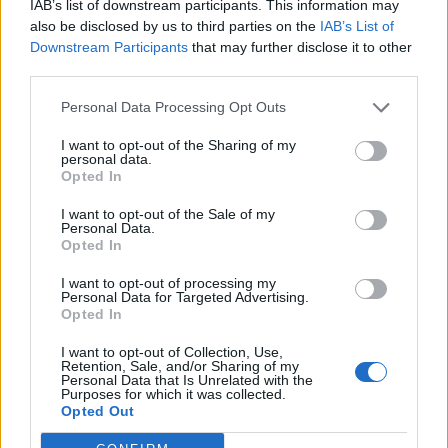
IAB’s list of downstream participants. This information may
also be disclosed by us to third parties on the
IAB’s List of
Downstream Participants
that may further disclose it to other
third parties.
Personal Data Processing Opt Outs
Изкуствен интелект за първи път
I want to opt-out of the Sharing of my
personal data.
създаде нови жизнеспособни вируси
Opted In
07.08.2026 / 15:30
I want to opt-out of the Sale of my
Personal Data.
Opted In
I want to opt-out of processing my
Personal Data for Targeted Advertising.
Opted In
I want to opt-out of Collection, Use,
Retention, Sale, and/or Sharing of my
Personal Data that Is Unrelated with the
Purposes for which it was collected.
Opted Out