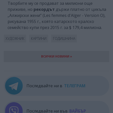
Творбите му се продават за милиони още
приживе, но
рекордът
държи платно от цикъла
„Алжирски жени” (Les femmes d'Alger - Version O),
рисувана 1955 г., която катарското кралско
семейство купи през 2015 г. за $ 179,4 милиона.
ХУДОЖНИК
КАРТИНИ
ГОДИШНИНА
ВСИЧКИ НОВИНИ »
Последвайте ни в
ТЕЛЕГРАМ
Последвайте ни във
ВАЙБЪР