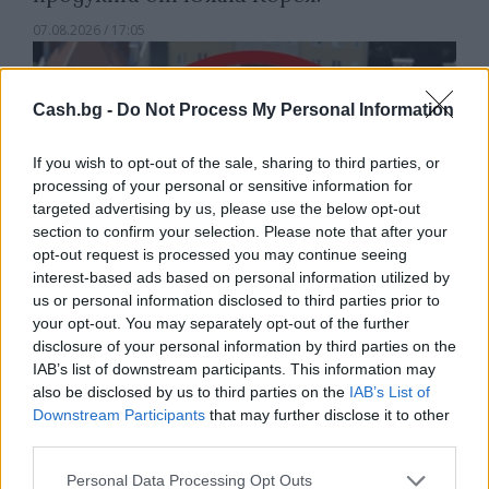
07.08.2026 / 17:05
Cash.bg -
Do Not Process My Personal Information
If you wish to opt-out of the sale, sharing to third parties, or
processing of your personal or sensitive information for
targeted advertising by us, please use the below opt-out
section to confirm your selection. Please note that after your
opt-out request is processed you may continue seeing
interest-based ads based on personal information utilized by
us or personal information disclosed to third parties prior to
your opt-out. You may separately opt-out of the further
disclosure of your personal information by third parties on the
Древен храм на почти 900 години
IAB’s list of downstream participants. This information may
откриха под кафене за сладолед в
also be disclosed by us to third parties on the
IAB’s List of
Downstream Participants
that may further disclose it to other
Полша
third parties.
07.08.2026 / 16:00
Personal Data Processing Opt Outs