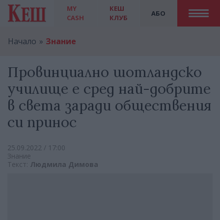
MY
КЕШ
АБО
CASH
КЛУБ
Начало
Знание
Провинциално шотландско
училище е сред най-добрите
в света заради обществения
си принос
25.09.2022 / 17:00
Знание
Текст:
Людмила Димова