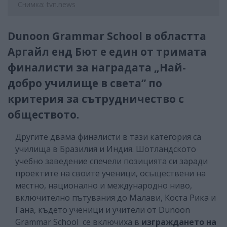
Снимка: tvn.news
Dunoon Grammar School в областта
Аргайл енд Бют е един от тримата
финалисти за наградата „Най-
добро училище в света” по
критерия за сътрудничество с
обществото.
Другите двама финалисти в тази категория са
училища в Бразилия и Индия. Шотландското
учебно заведение спечели позицията си заради
проектите на своите ученици, осъществени на
местно, национално и международно ниво,
включително пътувания до Малави, Коста Рика и
Гана, където ученици и учители от Dunoon
Grammar School се включиха в
изграждането на