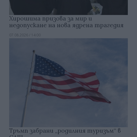
Хирошима призова за мир и
недопускане на нова ядрена трагедия
07.08.2026 / 14:00
Тръмп забрани „родилния туризъм“ в