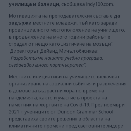
училища и болници
, съобщава indy100.com.
Мотивацията на преподавателския състав е
да
задържи
местните младежи, тъй като заради
провинциалното местоположение на училището,
в продължение на много години районът е
страдал от нещо като „изтичане на мозъци“.
Директорът Дейвид Мичъл обяснява:
„Разработихме нашата учебна програма,
създавайки много партньорства”.
Местните инициативи на училището включват
организиране на социални събития и развлечения
в домове за възрастни хора по време на
пандемията, както и участие в проекта на
паметник на жертвите на Covid-19. През ноември
2021 г. учениците от Dunoon Grammar School
представиха своите решения в областта на
климатичните промени пред световните лидери