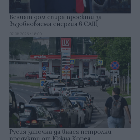
Белият дом спира проекти за
възобновяема енергия в САЩ
07.08.2026 / 18:00
Русия започна да внася петролни
продукти от Южна Корея.