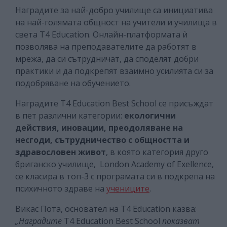
Наградите за най-добро училище са инициатива
на най-голямата общност на учители и училища в
света T4 Education. Онлайн-платформата ѝ
позволява на преподавателите да работят в
мрежа, да си сътрудничат, да споделят добри
практики и да подкрепят взаимно усилията си за
подобряване на обучението.
Наградите T4 Education Best School се присъждат
в пет различни категории:
екологични
действия, иновации, преодоляване на
несгоди, сътрудничество с общността и
здравословен живот
, в която категория друго
бриганско училище, London Academy of Exellence,
се класира в топ-3 с програмата си в подкрепа на
психичното здраве на
учениците
.
Викас Пота, основател на T4 Education казва:
„Наградите
T4 Education Best School
показват