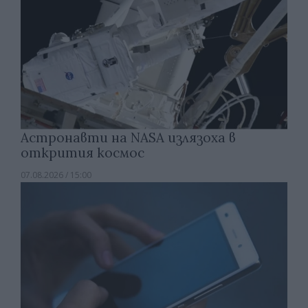
Астронавти на NASA излязоха в
открития космос
07.08.2026 / 15:00