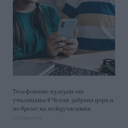
Телефоните излизат от
училищата в Чехия: забрана дори и
по време на междучасията
21.07.2026 / 17:00