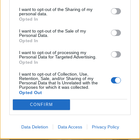
I want to opt-out of the Sharing of my
personal data.
Opted In
I want to opt-out of the Sale of my
Personal Data.
Opted In
I want to opt-out of processing my
Personal Data for Targeted Advertising.
Opted In
I want to opt-out of Collection, Use,
Retention, Sale, and/or Sharing of my
Personal Data that Is Unrelated with the
Изкуствен интелект за първи път
Purposes for which it was collected.
Opted Out
създаде нови жизнеспособни вируси
CONFIRM
07.08.2026 / 15:30
Data Deletion
Data Access
Privacy Policy