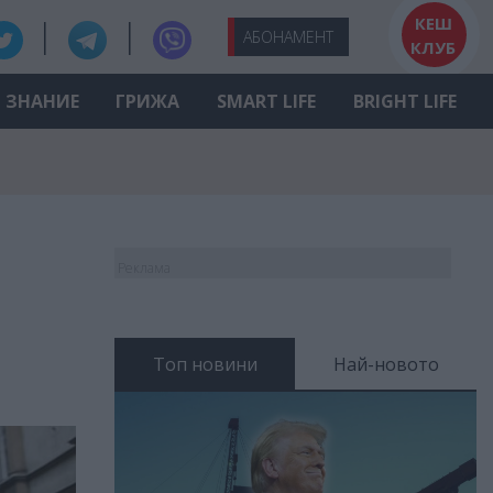
КЕШ
АБО
НАМЕНТ
КЛУБ
ЗНАНИЕ
ГРИЖА
SMART LIFE
BRIGHT LIFE
Реклама
Топ новини
Най-новото