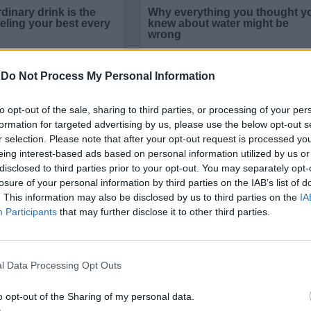
-
Do Not Process My Personal Information
to opt-out of the sale, sharing to third parties, or processing of your per
formation for targeted advertising by us, please use the below opt-out s
r selection. Please note that after your opt-out request is processed y
eing interest-based ads based on personal information utilized by us or
disclosed to third parties prior to your opt-out. You may separately opt-
losure of your personal information by third parties on the IAB’s list of
. This information may also be disclosed by us to third parties on the
IA
от протестиращите учители или бяха уволнени, ил
Participants
that may further disclose it to other third parties.
ски комитет и предвещават отлив на учители
от
l Data Processing Opt Outs
четана с новия закон, рано или късно ще доведе
т Демократичния синдикат на учителите в Унгария
o opt-out of the Sharing of my personal data.