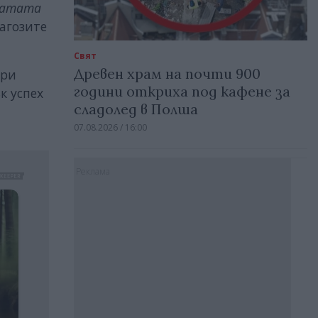
платата
агозите
Свят
Древен храм на почти 900
при
години откриха под кафене за
к успех
сладолед в Полша
07.08.2026 / 16:00
Реклама