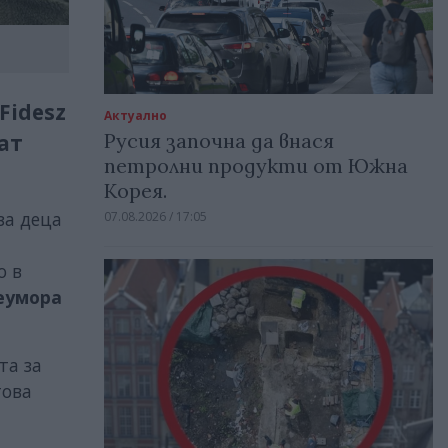
Fidesz
Актуално
Русия започна да внася
ат
петролни продукти от Южна
Корея.
за деца
07.08.2026 / 17:05
о в
еумора
та за
това