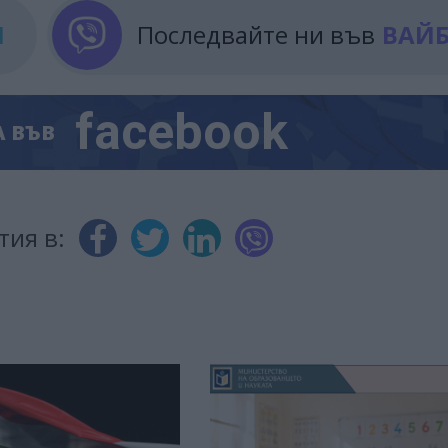
М
Последвайте ни във
ВАЙ
facebook
А
ВЪВ
тия в: