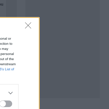
sonal or
ection to
ou may
 personal
out of the
 downstream
B’s List of
и
.