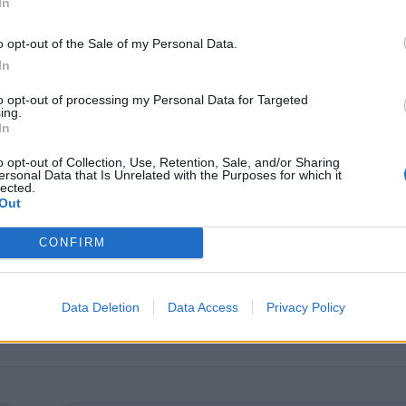
вече
не достигат
16 000 учители, а новият закон б
In
ички кандидат-студенти са посочили преподаването
o opt-out of the Sale of my Personal Data.
In
ормална кариера и нормално семейство, като учител
to opt-out of processing my Personal Data for Targeted
ателска програма и признава, че изискванията за
ing.
In
o opt-out of Collection, Use, Retention, Sale, and/or Sharing
а със застрашителни темпове и това е проблем и 
ersonal Data that Is Unrelated with the Purposes for which it
lected.
гледаме
поколение от необразовани млади хора
, 
Out
аната на европейско ниво”,
смятат синдикалистит
CONFIRM
Data Deletion
Data Access
Privacy Policy
ИЧКИ НОВИНИ »