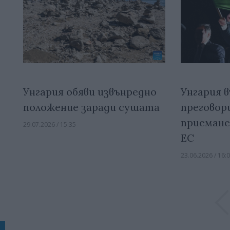
Унгария обяви извънредно
Унгария 
положение заради сушата
преговор
приемане
29.07.2026 / 15:35
ЕС
23.06.2026 / 16: