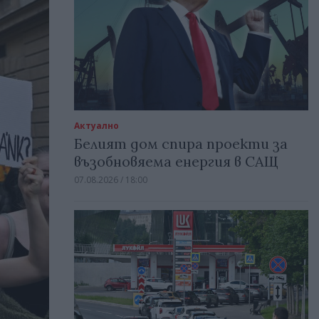
Актуално
Белият дом спира проекти за
възобновяема енергия в САЩ
07.08.2026 / 18:00