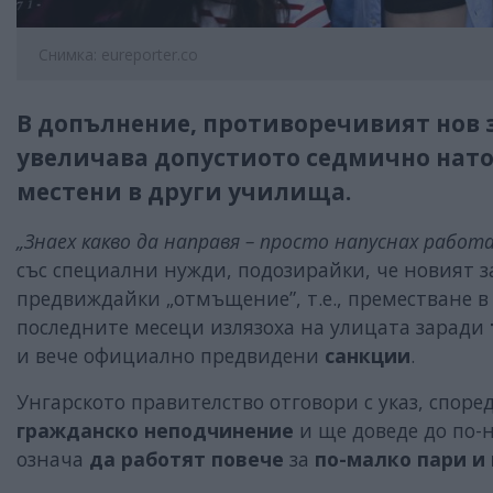
Снимка: eureporter.co
В допълнение, противоречивият нов з
увеличава допустиото седмично нато
местени в други училища.
„Знаех какво да направя – просто напуснах работ
със специални нужди, подозирайки, че новият з
предвиждайки „отмъщение”, т.е., преместване в 
последните месеци излязоха на улицата заради
и вече официално предвидени
санкции
.
Унгарското правителство отговори с указ, споре
гражданско неподчинение
и ще доведе до по-
означа
да работят повече
за
по-малко пари и