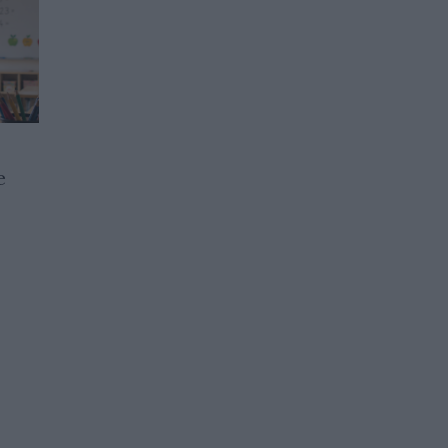
е
Новоизбраният унгарски
лидер Петер Мадяр
представи приоритетите
си
14.04.2026 / 12:30