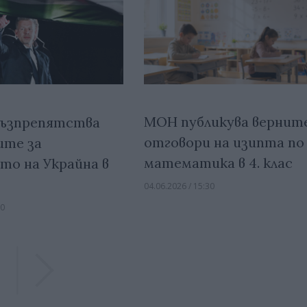
МОН публикува вернит
възпрепятства
отговори на изипта по
ите за
математика в 4. клас
то на Украйна в
04.06.2026 / 15:30
00
Previous
Previous