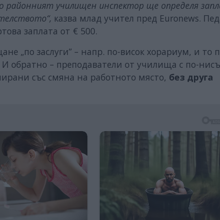
но районният училищен инспектор ще определя за
ителството“,
казва млад учител пред Euronews. Пед
ртова заплата от € 500.
не „по заслуги” – напр. по-висок хорариум, и то 
. И обратно – преподаватели от училища с по-нисъ
нирани със смяна на работното място,
без друга