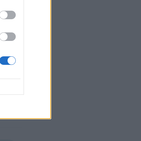
ързо ги
 като
 няма
за
които
е.