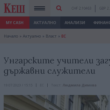
CHF 2.10463
GBP 2
MY
CASH
АКТУАЛНО
АНАЛИЗИ
ФИНАН
Начало
Актуално
Власт
ЕС
Унгарските учители заг
държавни служители
19.07.2023 / 15:15
ЕС
Текст:
Людмила Димова