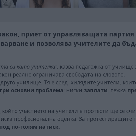
акон, приет от управляващата партия 
варване и позволява учителите да бъд
ата си като учителка”,
казва педагожка от учиище 
акон реално ограничава свободата на словото,
друго училище. Тя е сред хилядите учители, коит
три основни проблема
: ниски
заплати
, тежка
пр
д който участието на учители в протести ще се счи
ниска професионална оценка. За протестиращите 
 под по-голям натиск
.