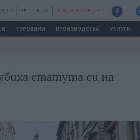
.24498
USD 1.66723
СОФИЯ:
+21 / +30
СИ
СУРОВИНИ
ПРОИЗВОДСТВА
УСЛУГИ
убиха статута си на