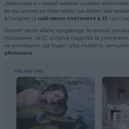
„Непоосимо е – според новата система единстве
ми въз основа на това колко съм лоялен към прав
в Унгария са
най-ниско платените в ЕС
със ста
Новият закон обаче предвижда по-високо заплаща
положение, че ЕС отпусне средства за учителите
на учениците, ще бъдат сред първите, санкцио
обосновка
.