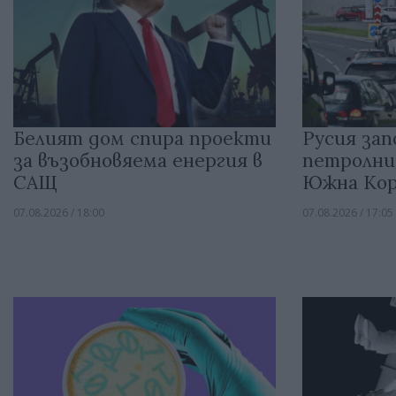
Белият дом спира проекти
Русия зап
за възобновяема енергия в
петролни
САЩ
Южна Кор
07.08.2026 / 18:00
07.08.2026 / 17:05