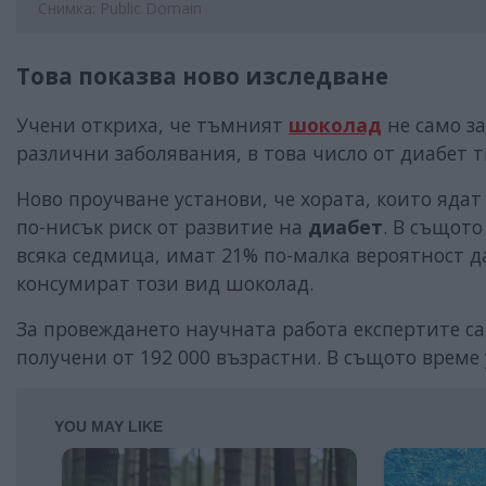
Снимка: Public Domain
Това показва ново изследване
Учени откриха, че тъмният
шоколад
не само за
различни заболявания, в това число от диабет ти
Ново проучване установи, че хората, които яда
по-нисък риск от развитие на
диабет
. В същото
всяка седмица, имат 21% по-малка вероятност да
консумират този вид шоколад.
За провеждането научната работа експертите са 
получени от 192 000 възрастни. В същото врем