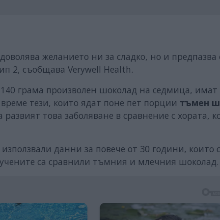
доволява желанието ни за сладко, но и предпазва 
п 2, съобщава Verywell Health.
т 140 грама произволен шоколад на седмица, имат 
 време тези, които ядат поне пет порции
тъмен ш
 развият това заболяване в сравнение с хората, к
използвали данни за повече от 30 години, които 
е учените са сравнили тъмния и млечния шоколад.