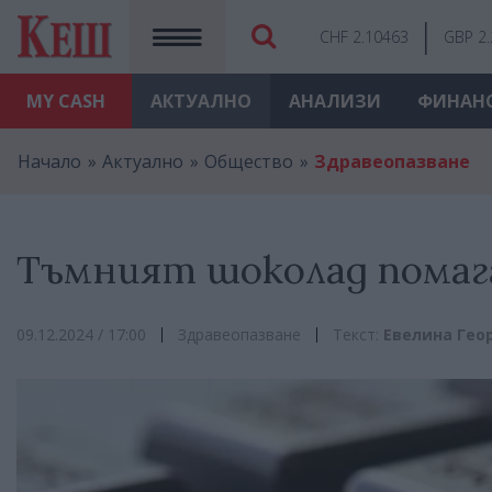
CHF 2.10463
GBP 2
MY
CASH
АКТУАЛНО
АНАЛИЗИ
ФИНАН
Начало
Актуално
Общество
Здравеопазване
Тъмният шоколад помага
09.12.2024 / 17:00
Здравеопазване
Текст:
Евелина Гео