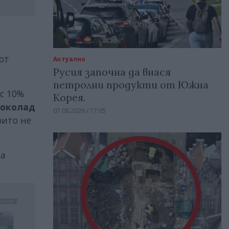
от
Актуално
Русия започна да внася
петролни продукти от Южна
с 10%
Корея.
околад
07.08.2026 / 17:05
оито не
са