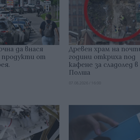
очна да внася
Древен храм на почт
 продукти от
години откриха под
ея.
кафене за сладолед в
Полша
07.08.2026 / 16:00