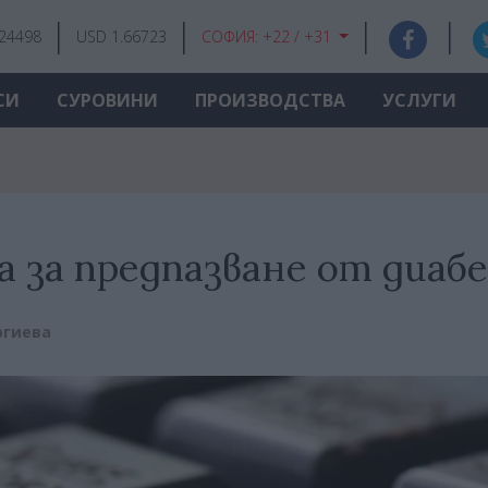
.24498
USD 1.66723
СОФИЯ:
+22 / +31
СИ
СУРОВИНИ
ПРОИЗВОДСТВА
УСЛУГИ
 за предпазване от диаб
ргиева