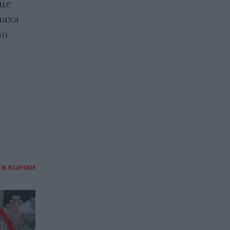
ще
Добра новина за
наха
любителите на шоколада –
по
може да бъде по-
здравословен
24.05.2024 / 16:00
ИЖ ВСИЧКИ