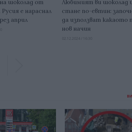
на шоколад от
Любимият ви шоколад 
 Русия е нараснал
стане по-евтин: започ
рез април
да използват какаото 
нов начин
00
02.12.2024 / 16:30
Previous
Previous
В