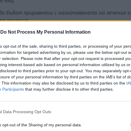
e BMJ.
а бъдат приравнени с назначаването на лечение о
те решение.
-
Do Not Process My Personal Information
to opt-out of the sale, sharing to third parties, or processing of your per
formation for targeted advertising by us, please use the below opt-out s
ИЧКИ НОВИНИ »
r selection. Please note that after your opt-out request is processed y
eing interest-based ads based on personal information utilized by us or
disclosed to third parties prior to your opt-out. You may separately opt-
losure of your personal information by third parties on the IAB’s list of
. This information may also be disclosed by us to third parties on the
IA
М
Последвайте ни във
ВАЙ
Participants
that may further disclose it to other third parties.
l Data Processing Opt Outs
facebook
А
ВЪВ
o opt-out of the Sharing of my personal data.