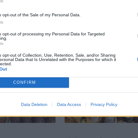
In
o opt-out of the Sale of my Personal Data.
тия в:
In
to opt-out of processing my Personal Data for Targeted
ing.
In
o opt-out of Collection, Use, Retention, Sale, and/or Sharing
ersonal Data that Is Unrelated with the Purposes for which it
lected.
Out
CONFIRM
Data Deletion
Data Access
Privacy Policy