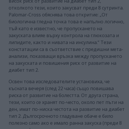
висок риск от развитие на диабет тип 2,
отколкото тези, които закусват преди 8 сутринта.
Palomar-Cross обяснява това откритие: „От
биологична гледна точка това е напълно логично,
тъй като е известно, че пропускането на
закуската влияе върху контрола на глюкозата и
липидите, както и нивата на инсулина.“ Тези
констатации са в съответствие с предишни мета-
анализи, показващи връзка между пропускането
на закуската и повишения риск от развитие на
диабет тип 2.
Освен това изследователите установиха, че
късната вечеря (след 22 часа) също повишава
риска от развитие на болестта. От друга страна,
тези, които се хранят по-често, около пет пъти на
ден, имат по-ниска честота на развитие на диабет
тип 2. Дългосрочното гладуване обаче е било
полезно само ако е имало ранна закуска (преди 8