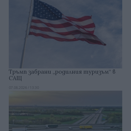
Тръмп забрани „родилния туризъм“ в
САЩ
07.08.2026 / 13:30