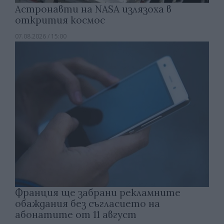
Астронавти на NASA излязоха в
открития космос
07.08.2026 / 15:00
Франция ще забрани рекламните
обаждания без съгласието на
абонатите от 11 август