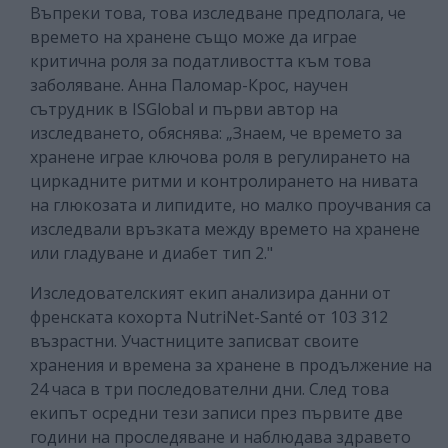
Въпреки това, това изследване предполага, че
времето на хранене също може да играе
критична роля за податливостта към това
заболяване. Анна Паломар-Крос, научен
сътрудник в ISGlobal и първи автор на
изследването, обяснява: „Знаем, че времето за
хранене играе ключова роля в регулирането на
циркадните ритми и контролирането на нивата
на глюкозата и липидите, но малко проучвания са
изследвали връзката между времето на хранене
или гладуване и диабет тип 2."
Изследователският екип анализира данни от
френската кохорта NutriNet-Santé от 103 312
възрастни. Участниците записват своите
хранения и времена за хранене в продължение на
24 часа в три последователни дни. След това
екипът осредни тези записи през първите две
години на проследяване и наблюдава здравето