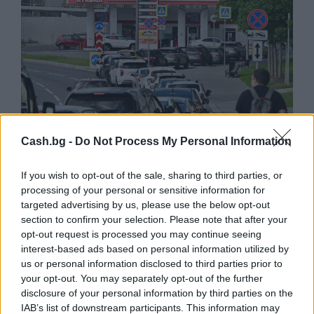
Cash.bg -
Do Not Process My Personal Information
Русия започна да внася петролни
If you wish to opt-out of the sale, sharing to third parties, or
продукти от Южна Корея.
processing of your personal or sensitive information for
targeted advertising by us, please use the below opt-out
07.08.2026 / 17:05
section to confirm your selection. Please note that after your
opt-out request is processed you may continue seeing
interest-based ads based on personal information utilized by
us or personal information disclosed to third parties prior to
your opt-out. You may separately opt-out of the further
disclosure of your personal information by third parties on the
IAB’s list of downstream participants. This information may