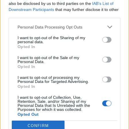
also be disclosed by us to third parties on the
IAB’s List of
Downstream Participants
that may further disclose it to other
third parties.
Personal Data Processing Opt Outs
I want to opt-out of the Sharing of my
personal data.
Древен храм на почти 900 години
Opted In
откриха под кафене за сладолед в
Полша
I want to opt-out of the Sale of my
Personal Data.
Opted In
07.08.2026 / 16:00
I want to opt-out of processing my
Personal Data for Targeted Advertising.
Opted In
I want to opt-out of Collection, Use,
Retention, Sale, and/or Sharing of my
Personal Data that Is Unrelated with the
Purposes for which it was collected.
Opted Out
CONFIRM