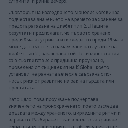
сутринта) и ранна вечеря.
Съавторът на изследването Манолис Когевинас
подчертава значението на времето за хранене за
предотвратяване на диабет тип 2. „Нашите
резултати предполагат, че първото хранене
преди 8 часа сутринта и последното преди 19 часа
може да помогне за намаляване на случаите на
диабет тип 2“, заключава той. Тези констатации
са в съответствие с предишно проучване,
проведено от същия екип на ISGlobal, което
установи, че ранната вечеря е свързана с по-
нисък риск от развитие на рак на гърдата или
простатата.
Като цяло, това проучване подчертава
значението на хронохраненето, което изследва
връзката между храненето, циркадните ритми и
здравето. Разбирането как времето за хранене
влияе върху превенцията на заболяванията ще