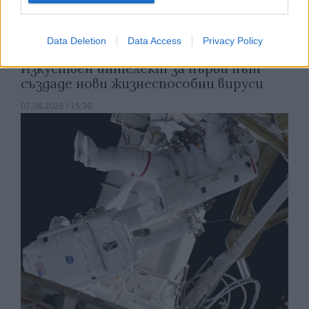
Data Deletion
Data Access
Privacy Policy
Изкуствен интелект за първи път
създаде нови жизнеспособни вируси
07.08.2026 / 15:30