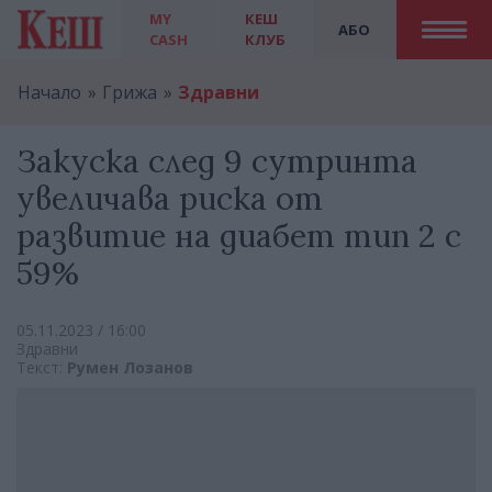
MY
КЕШ
АБО
CASH
КЛУБ
Начало
Грижа
Здравни
Закуска след 9 сутринта
увеличава риска от
развитие на диабет тип 2 с
59%
05.11.2023 / 16:00
Здравни
Текст:
Румен Лозанов