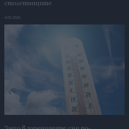
столетниците
4.05.2026
Защо в горещините сме по-