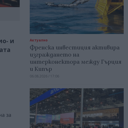
ио- и
Актуално
Френска инвестиция активира
ата
изграждането на
интерконектора между Гърция
и Кипър
06.08.2026 / 17:06
на за