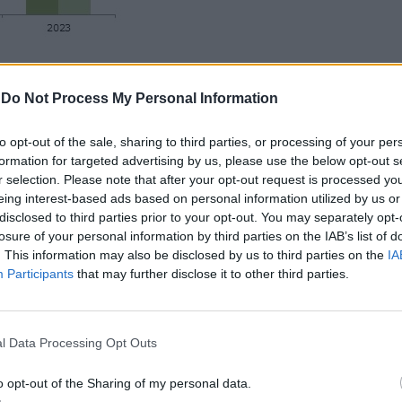
-
Do Not Process My Personal Information
та са организирани 16 125 представления, посетен
to opt-out of the sale, sharing to third parties, or processing of your per
ленията и посещенията се увеличават съответно с 
formation for targeted advertising by us, please use the below opt-out s
авление е 139 и се увеличава с 9 души спрямо
r selection. Please note that after your opt-out request is processed y
eing interest-based ads based on personal information utilized by us or
disclosed to third parties prior to your opt-out. You may separately opt-
losure of your personal information by third parties on the IAB’s list of
еализирани постановки през 2023 г. е следното:
. This information may also be disclosed by us to third parties on the
IA
Participants
that may further disclose it to other third parties.
ия;
вления;
l Data Processing Opt Outs
o opt-out of the Sharing of my personal data.
ставления;