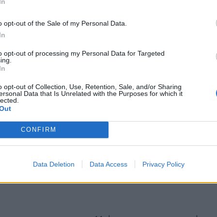
In
o opt-out of the Sale of my Personal Data.
In
to opt-out of processing my Personal Data for Targeted
ing.
In
o opt-out of Collection, Use, Retention, Sale, and/or Sharing
ersonal Data that Is Unrelated with the Purposes for which it
lected.
Out
CONFIRM
Data Deletion
Data Access
Privacy Policy