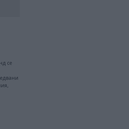
нд се
следвани
ния,