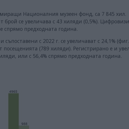
рмиращи Националния музеен фонд, са 7 845 хил.
т брой се увеличава с 43 хиляди (0,5%). Цифровиз
ече спрямо предходната година.
и съпоставени с 2022 г. се увеличават с 24,1% (фиг. 
т посещенията (789 хиляди). Регистрирано е и ув
иляди, или с 56,4% спрямо предходната година.