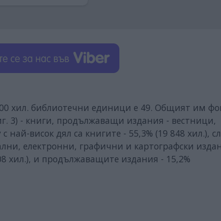
 200 хил. библиотечни единици е 49. Общият им фо
г. 3) - книги, продължаващи издания - вестници,
с най-висок дял са книгите - 55,3% (19 848 хил.), 
ални, електронни, графични и картографски изда
08 хил.), и продължаващите издания - 15,2%