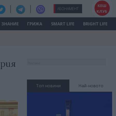
КЕШ
АБО
НАМЕНТ
КЛУБ
ЗНАНИЕ
ГРИЖА
SMART LIFE
BRIGHT LIFE
ария
Реклама
Топ новини
Най-новото