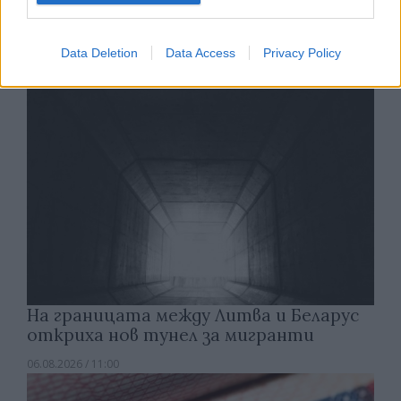
Европа
06.08.2026 / 12:00
Data Deletion
Data Access
Privacy Policy
На границата между Литва и Беларус
откриха нов тунел за мигранти
06.08.2026 / 11:00