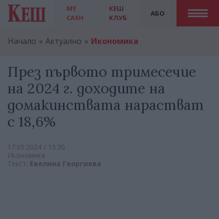
MY
КЕШ
АБО
CASH
КЛУБ
Начало
Актуално
Икономика
През първото тримесечие
на 2024 г. доходите на
домакинствата нарастват
с 18,6%
17.05.2024 / 15:30
Икономика
Текст:
Евелина Георгиева