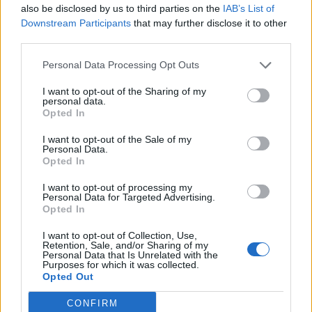
also be disclosed by us to third parties on the
IAB’s List of
Downstream Participants
that may further disclose it to other
Изпълнителният директор на Revolut
third parties.
може да стане най-богатият
европеец
Personal Data Processing Opt Outs
06.08.2026 / 13:00
I want to opt-out of the Sharing of my
personal data.
Opted In
I want to opt-out of the Sale of my
Personal Data.
Opted In
I want to opt-out of processing my
Personal Data for Targeted Advertising.
Opted In
I want to opt-out of Collection, Use,
Retention, Sale, and/or Sharing of my
Personal Data that Is Unrelated with the
Purposes for which it was collected.
Opted Out
Какви са минималните заплати в
CONFIRM