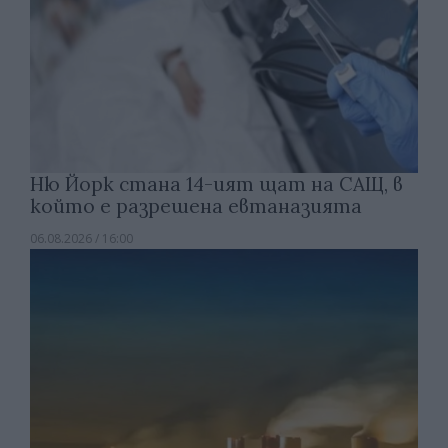
Ню Йорк стана 14-ият щат на САЩ, в
който е разрешена евтаназията
06.08.2026 / 16:00