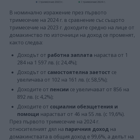
В номинално изражение през първото
тримесечие на 2024 г. в сравнение със същото
тримесечие на 2023 г. доходите средно на лице от
домакинство по източници на доход се променят,
както следва:
Доходът от
работна заплата
нараства от 1
284 на 1 597 лв. (с 24,4%);
Доходът от
самостоятелна заетост
се
увеличава от 102 на 161 лв. (с 58,5%);
Доходите от
пенсии
се увеличават от 856 на
892 лв. (с 4,2%);
Доходите от
социални обезщетения и
помощи
нарастват от 46 на 55 лв. (с 19,6%).
През първото тримесечие на 2024 г.
относителният дял на
паричния доход
на
домакинствата в общия доход е 99,6%, а делът на