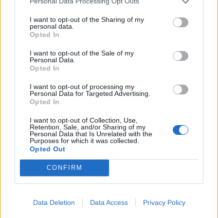
Personal Data Processing Opt Outs
I want to opt-out of the Sharing of my
personal data.
Opted In
I want to opt-out of the Sale of my
Personal Data.
Opted In
I want to opt-out of processing my
Personal Data for Targeted Advertising.
Спадането на Дунав принуди Румъния
Opted In
да възобнови работата на въглищна
електроцентрала
I want to opt-out of Collection, Use,
Retention, Sale, and/or Sharing of my
06.08.2026 / 15:30
Personal Data that Is Unrelated with the
Purposes for which it was collected.
Opted Out
CONFIRM
Data Deletion
Data Access
Privacy Policy