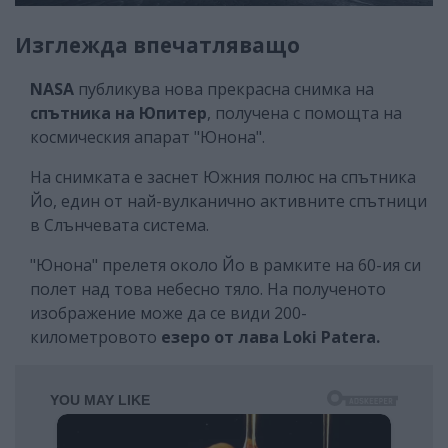
Изглежда впечатляващо
NASA
публикува нова прекрасна снимка на
спътника на Юпитер
, получена с помощта на
космическия апарат "Юнона".
На снимката е заснет Южния полюс на спътника
Йо, един от най-вулканично активните спътници
в Слънчевата система.
"Юнона" прелетя около Йо в рамките на 60-ия си
полет над това небесно тяло. На полученото
изображение може да се види 200-
километровото
езеро от лава Loki Patera.