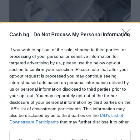
Cash.bg -
Do Not Process My Personal Information
If you wish to opt-out of the sale, sharing to third parties, or
processing of your personal or sensitive information for
targeted advertising by us, please use the below opt-out
section to confirm your selection. Please note that after your
opt-out request is processed you may continue seeing
interest-based ads based on personal information utilized by
Ню Йорк стана 14-ият щат на САЩ, в
us or personal information disclosed to third parties prior to
който е разрешена евтаназията
your opt-out. You may separately opt-out of the further
disclosure of your personal information by third parties on the
06.08.2026 / 16:00
IAB’s list of downstream participants. This information may
also be disclosed by us to third parties on the
IAB’s List of
Downstream Participants
that may further disclose it to other
third parties.