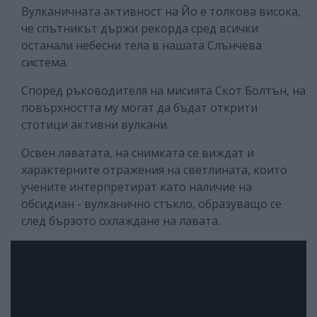
Вулканичната активност на Йо е толкова висока,
че спътникът държи рекорда сред всички
останали небесни тела в нашата Слънчева
система.
Според ръководителя на мисията Скот Болтън, на
повърхността му могат да бъдат открити
стотици активни вулкани.
Освен лаватата, на снимката се виждат и
характерните отражения на светлината, които
учените интерпретират като наличие на
обсидиан - вулканично стъкло, образуващо се
след бързото охлаждане на лавата.