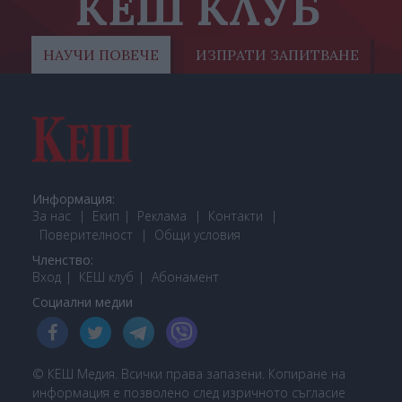
КЕШ КЛУБ
НАУЧИ ПОВЕЧЕ
ИЗПРАТИ ЗАПИТВАНЕ
Информация:
За нас
Екип
Реклама
Контакти
Поверителност
Общи условия
Членство:
Вход
КЕШ клуб
Або
намент
Социални медии
© КЕШ Медия. Всички права запазени. Копиране на
информация е позволено след изричното съгласие