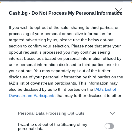
Cash.bg -
Do Not Process My Personal Information
If you wish to opt-out of the sale, sharing to third parties, or
processing of your personal or sensitive information for
targeted advertising by us, please use the below opt-out
section to confirm your selection. Please note that after your
opt-out request is processed you may continue seeing
interest-based ads based on personal information utilized by
us or personal information disclosed to third parties prior to
your opt-out. You may separately opt-out of the further
disclosure of your personal information by third parties on the
IAB’s list of downstream participants. This information may
Търговският дефицит на САЩ с ЕС е
also be disclosed by us to third parties on the
IAB’s List of
Downstream Participants
that may further disclose it to other
нараснал с 36,4% през юни
third parties.
04.08.2026 / 16:00
Personal Data Processing Opt Outs
I want to opt-out of the Sharing of my
personal data.