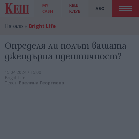
MY
КЕШ
АБО
CASH
КЛУБ
Начало
Bright Life
Определя ли полът вашата
джендърна идентичност?
15.04.2024 / 15:00
Bright Life
Текст:
Евелина Георгиева