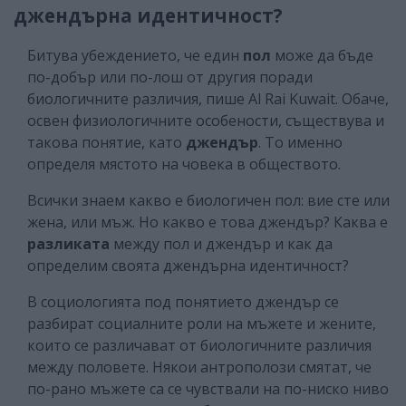
джендърна идентичност?
Битува убеждението, че един
пол
може да бъде
по-добър или по-лош от другия поради
биологичните различия, пише Al Rai Kuwait. Обаче,
освен физиологичните особености, съществува и
такова понятие, като
джендър
. То именно
определя мястото на човека в обществото.
Всички знаем какво е биологичен пол: вие сте или
жена, или мъж. Но какво е това джендър? Каква е
разликата
между пол и джендър и как да
определим своята джендърна идентичност?
В социологията под понятието джендър се
разбират социалните роли на мъжете и жените,
които се различават от биологичните различия
между половете. Някои антрополози смятат, че
по-рано мъжете са се чувствали на по-ниско ниво