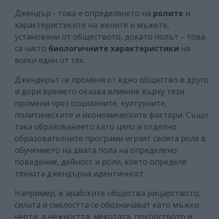
Джендър - това е определянето на
ролите
и
характеристиките на жените и мъжете,
установени от обществото, докато полът – това
са чисто
биологичните характеристики
на
всеки един от тях.
Джендерът се променя от едно общество в друго
и дори времето оказва влияние върху тези
промени чрез социалните, културните,
политическите и икономическите фактори. Също
така образованието като цяло и отделно
образователните програми играят своята роля в
обучението на двата пола на определено
поведение, дейност и роли, което определя
тяхната джендърна идентичност.
Например, в арабските общества рицарството,
силата и смелостта се обозначават като мъжки
черти, а нежността, мекотата, покорството и