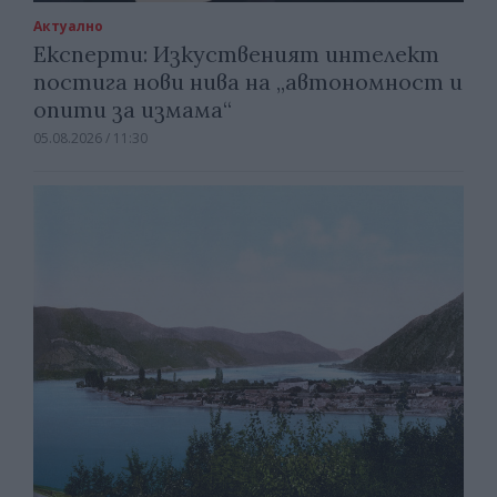
Актуално
Експерти: Изкуственият интелект
постига нови нива на „автономност и
опити за измама“
05.08.2026 / 11:30