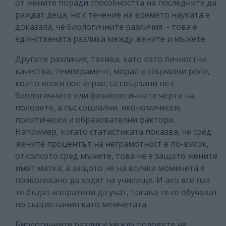
от жените поради способността на последните да
раждат деца, но с течение на времето науката е
доказала, че биологичните различия - това е
единствената разлика между жените и мъжете.
Другите различия, такива, като като личностни
качества, темперамент, морал и социални роли,
които всеки пол играе, са свързани не с
биологичните или физиологичните черти на
половете, а със социални, икономически,
политически и образователни фактори.
Например, когато статистиката показва, че сред
жените процентът на неграмотност е по-висок,
отколкото сред мъжете, това не е защото жените
имат матка, а защото не на всички момичета е
позволявано да ходят на училище. И ако все пак
те бъдат изпратени да учат, тогава те се обучават
по същия начин като момчетата.
Биологичните разлики между половете не