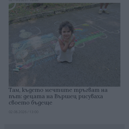
Там, където мечтите тръгват на
път: децата на Вършец рисуваха
своето бъдеще
02.08.2026 / 13:00