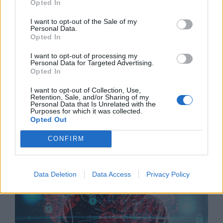
Opted In
I want to opt-out of the Sale of my
Personal Data.
Opted In
I want to opt-out of processing my
Personal Data for Targeted Advertising.
Opted In
I want to opt-out of Collection, Use,
Retention, Sale, and/or Sharing of my
Personal Data that Is Unrelated with the
Китай си построи свой курорт
Purposes for which it was collected.
Opted Out
Санторини
03.08.2026 / 18:36
CONFIRM
Data Deletion
Data Access
Privacy Policy