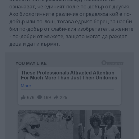
означават, че единият пол е по-добър от другия.
Ако биологичните различия определяха кой е по-
добър или по-лош, тогава едрият борец за нас би
бил по-добър от слабичкия изобретател, а жените
- по-добри от мъжете, защото могат да раждат
деца и да ги кърмят.