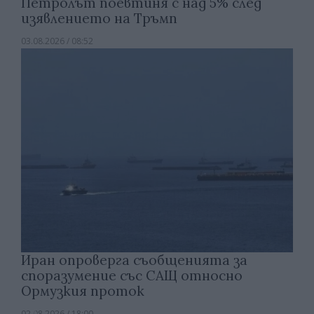
Петролът поевтиня с над 5% след
изявлението на Тръмп
03.08.2026 / 08:52
Иран опроверга съобщенията за
споразумение със САЩ относно
Ормузкия проток
02.08.2026 / 18:00