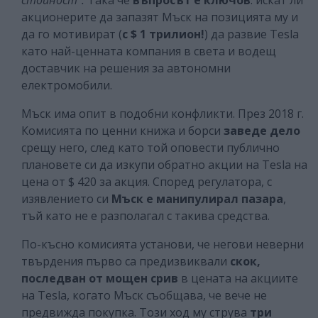
акционерите да запазят Мъск на позицията му и
да го мотивират (
с $ 1 трилион!
) да развие Tesla
като най-ценната компания в света и водещ
доставчик на решения за автономни
електромобили.
Мъск има опит в подобни конфликти. През 2018 г.
Комисията по ценни книжа и борси
заведе дело
срещу него, след като той оповести публично
плановете си да изкупи обратно акции на Tesla на
цена от $ 420 за акция. Според регулатора, с
изявлението си
Мъск е манипулирал пазара
,
тъй като не е разполагал с такива средства.
По-късно комисията установи, че негови неверни
твърдения първо са предизвиквали
скок,
последван от мощен срив
в цената на акциите
на Tesla, когато Мъск съобщава, че вече не
предвижда покупка. Този ход му струва
три