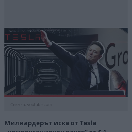
Снимка: youtube.com
Милиардерът иска от Tesla
„компенсационен пакет” от $ 1