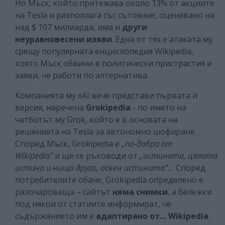
Но Мъск, който притежава около 13% от акциите
на Tesla и разполлага със сътояние, оценявано на
над $ 107 милиарда, има и
други
неуравновесени изяви
. Една от тях е атаката му
срещу популярната енциклопедия Wikipedia,
която Мъск обвини в политически пристрастия и
заяви, че работи по алтернатива.
Компанията му xAI вече представи първата ѝ
версия, наречена
Grokipedia
- по името на
чатботът му Grok, който е в основата на
решенията на Tesla за автономно шофиране.
Според Мъск, Grokipedia е
„по-добра от
Wikipedia”
и ще се ръководи от
„истината, цялата
истина и нищо друго, освен истината”…
Според
потребителите обаче, Grokipedia определено е
разочароваща – сайтът
няма снимки
, а бележки
под някои от статиите информират, че
съдържанието им е
адаптирано от… Wikipedia
.