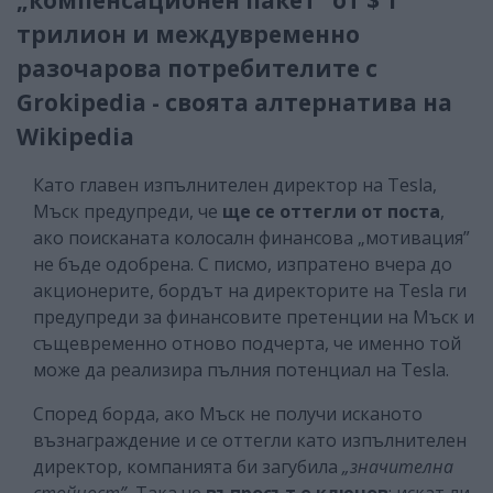
трилион и междувременно
разочарова потребителите с
Grokipedia - своята алтернатива на
Wikipedia
Като главен изпълнителен директор на Tesla,
Мъск предупреди, че
ще се оттегли от поста
,
ако поисканата колосалн финансова „мотивация”
не бъде одобрена. С писмо, изпратено вчера до
акционерите, бордът на директорите на Tesla ги
предупреди за финансовите претенции на Мъск и
същевременно отново подчерта, че именно той
може да реализира пълния потенциал на Tesla.
Според борда, ако Мъск не получи исканото
възнаграждение и се оттегли като изпълнителен
директор, компанията би загубила
„значителна
стойност”.
Така че
въпросът е ключов
: искат ли