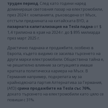
труден период
. След като години наред
доминираше световния пазар на електромобили,
през 2024 г. компанията, ръководена от Мъск,
отстъпи преднината на китайската BYD, а
пазарната капитализация на Tesla падна
от $
1,4 трилиона в края на 2024 г. до $ 895 милиарда
през март 2025 г.
Драстично паднаха и продажбите, особено в
Европа, където видимо се засилва търсенето на
други марки електромобили. Обществена тайна е,
че решително влияние за ситуацията имаше
кратката политическа кариера на Мъск. В
Германия например, подкрепата му за
крайнодясната партия Алтернатива за Германия,
(AfD)
срина продажбите на Tesla със 76%,
докато търсенето на електромобили като цяло се
повиши с 31%.