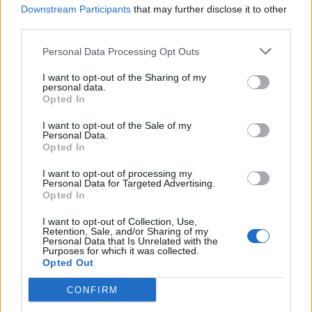
Downstream Participants
that may further disclose it to other
third parties.
Personal Data Processing Opt Outs
Русия започна да внася петролни
I want to opt-out of the Sharing of my
продукти от Южна Корея.
personal data.
Opted In
07.08.2026 / 17:05
I want to opt-out of the Sale of my
Personal Data.
Opted In
I want to opt-out of processing my
Personal Data for Targeted Advertising.
Opted In
I want to opt-out of Collection, Use,
Retention, Sale, and/or Sharing of my
Personal Data that Is Unrelated with the
Purposes for which it was collected.
Opted Out
CONFIRM