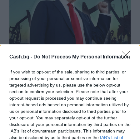
Белият дом спира проекти за
Cash.bg -
Do Not Process My Personal Information
възобновяема енергия в САЩ
If you wish to opt-out of the sale, sharing to third parties, or
07.08.2026 / 18:00
processing of your personal or sensitive information for
targeted advertising by us, please use the below opt-out
section to confirm your selection. Please note that after your
opt-out request is processed you may continue seeing
interest-based ads based on personal information utilized by
us or personal information disclosed to third parties prior to
your opt-out. You may separately opt-out of the further
disclosure of your personal information by third parties on the
IAB’s list of downstream participants. This information may
also be disclosed by us to third parties on the
IAB’s List of