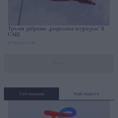
Тръмп забрани „родилния туризъм“ в
САЩ
07.08.2026 / 13:30
Реклама
Топ новини
Най-новото