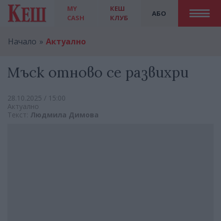
MY
КЕШ
АБО
CASH
КЛУБ
Начало
Актуално
Мъск отново се развихри
28.10.2025 / 15:00
Актуално
Текст:
Людмила Димова