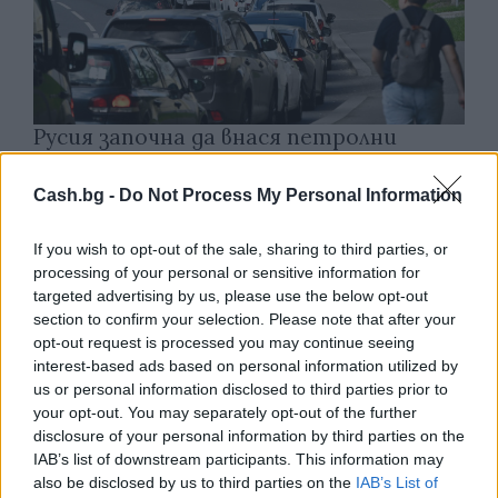
Русия започна да внася петролни
продукти от Южна Корея.
Cash.bg -
Do Not Process My Personal Information
07.08.2026 / 17:05
If you wish to opt-out of the sale, sharing to third parties, or
processing of your personal or sensitive information for
targeted advertising by us, please use the below opt-out
section to confirm your selection. Please note that after your
opt-out request is processed you may continue seeing
interest-based ads based on personal information utilized by
us or personal information disclosed to third parties prior to
your opt-out. You may separately opt-out of the further
disclosure of your personal information by third parties on the
IAB’s list of downstream participants. This information may
also be disclosed by us to third parties on the
IAB’s List of