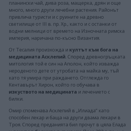
планински чай, дива роза, мащерка, дрян и още
много, много други лечебни растения. Районът
привлича туристи и с руините на древно
светилище от III в. пр. Хр., както и с останки от
водни мелници от времето на Изночната римска
империя, наричана по-късно Византия.
От Тесалия произхожда и
култът към бога на
медицината Асклепий
. Според древногръцката
митология той е син на Аполон, който изважда
нероденото дете от утробата на майка му, тъй
като тя умира при раждането. Отглежда го
Кентавърът Хирон, който го обучава в
изкуството на медицината
и лечението с
билки.
Омир споменава Асклепий в „Илиада“ като
способен лекар и баща на други двама лекари в
Троя. Според преданията бил прочут в цяла Елада