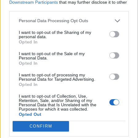
Downstream Participants
that may further disclose it to other
third parties.
Древен храм на почти 900 години
откриха под кафене за сладолед в
Personal Data Processing Opt Outs
Полша
I want to opt-out of the Sharing of my
07.08.2026 / 16:00
personal data.
Opted In
I want to opt-out of the Sale of my
Personal Data.
Opted In
I want to opt-out of processing my
Personal Data for Targeted Advertising.
Opted In
I want to opt-out of Collection, Use,
Retention, Sale, and/or Sharing of my
Personal Data that Is Unrelated with the
Purposes for which it was collected.
Opted Out
CONFIRM
Изкуствен интелект за първи път