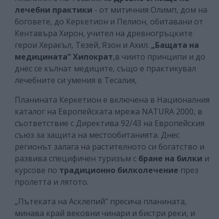
лечебни практики
- от митичния Олимп, дом на
боговете, до Керкетион и Пелион, обитавани от
Кентавъра Хирон, учител на древногръцките
герои Херакъл, Тезей, Язон и Ахил.
„Бащата на
медицината” Хипократ
,в чиито принципи и до
днес се кълнат медиците, също е практикувал
лечебните си умения в Тесалия,
Планината Керкетион е включена в Националния
каталог на Европейската мрежа NATURA 2000, в
съответствие с Директива 92/43 на Европейския
съюз за защита на местообитанията. Днес
регионът залага на растителното си богатство и
развива специфичен туризъм с
бране на билки
и
курсове по
традиционно билколечение
през
пролетта и лятото.
„Пътеката на Асклепий” пресича планината,
минава край вековни чинари и бистри реки, и