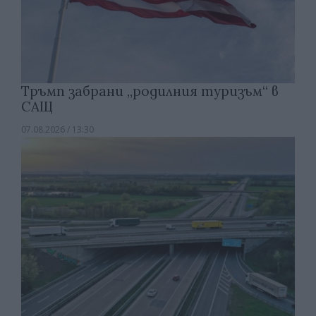
Тръмп забрани „родилния туризъм“ в
САЩ
07.08.2026 / 13:30