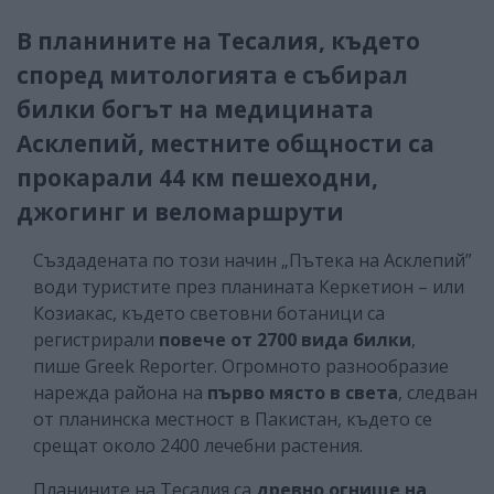
В планините на Тесалия, където
според митологията е събирал
билки богът на медицината
Асклепий, местните общности са
прокарали 44 км пешеходни,
джогинг и веломаршрути
Създадената по този начин „Пътека на Асклепий”
води туристите през планината Керкетион – или
Козиакас, където световни ботаници са
регистрирали
повече от 2700 вида билки
,
пише Greek Reporter. Огромното разнообразие
нарежда района на
първо място в света
, следван
от планинска местност в Пакистан, където се
срещат около 2400 лечебни растения.
Планините на Тесалия са
древно огнище на