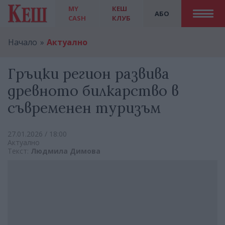
MY
КЕШ
АБО
CASH
КЛУБ
Начало
Актуално
Гръцки регион развива
древното билкарство в
съвременен туризъм
27.01.2026 / 18:00
Актуално
Текст:
Людмила Димова