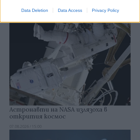
създаде нови жизнеспособни вируси
Data Deletion
Data Access
Privacy Policy
07.08.2026 / 15:30
Астронавти на NASA излязоха в
открития космос
07.08.2026 / 15:00