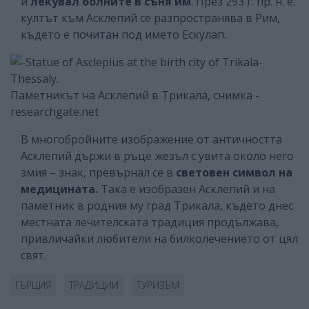
и
лекувал болните в съня им
. През 293 г. пр. н. е.
култът към Асклепий се разпространява в Рим,
където е почитан под името Ескулап.
Паметникът на Асклепий в Трикала, снимка -
researchgate.net
В многобройните изображение от античността
Асклепий държи в ръце жезъл с увита около него
змия – знак, превърнал се в
световен символ на
медицината.
Така е изобразен Асклепий и на
паметник в родния му град Трикала, където днес
местната лечителската традиция продължава,
привличайки любители на билколечението от цял
свят.
ГЪРЦИЯ
ТРАДИЦИИ
ТУРИЗЪМ