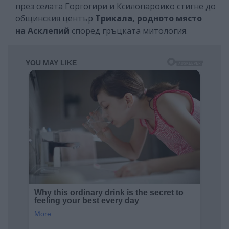
през селата Горгогири и Ксилопароико стигне до
общинския център
Трикала, родното място
на Асклепий
според гръцката митология.