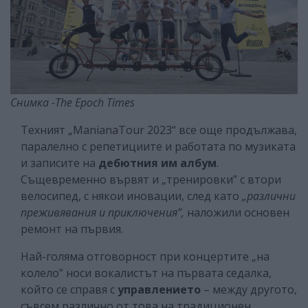
Снимка -Тhe Еpoch Тimes
Техният „ManianaTour 2023“ все още продължава,
паралелно с репетициите и работата по музиката
и записите на
дебютния им албум
.
Същевременно вървят и „тренировки” с втори
велосипед, с някои иновации, след като
„различни
преживявания и приключения”,
наложили основен
ремонт на първия.
Най-голяма отговорност при концертите „на
колело” носи вокалистът на първата седалка,
който се справя с
управлението
– между другото,
съвсем различно от това на традиционен