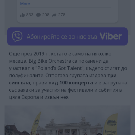
Още през 2019 г., когато е само на няколко
месеца, Big Bike Orchestra са поканени да
участват в "Poland’s Got Talent", където стигат до
полуфиналите. Оттогава групата издава
три
сингъла
, прави
над 100 концерта
и е затрупана
със заявки за участия на фестивали и събития в
цяла Европа и извън нея.