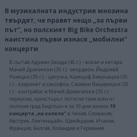
В музикалната индустрия мнозина
твърдят, че правят нещо „за първи
път”, но полският Big Bike Orchestra
наистина първи изнася „мобилни”
концерти
В състав Адриан Засада (45 г.) - вокал и китара,
Мачей Драпински (35 г.) -акордеон, Йедржей
Рохецки (35 г.) - цигулка, Кшищоф Биернацки (35
г.) - кларинет и саксофон, Сжимон Вицирицки (35
г.) - контрабас и Мачей Домагалски (25 г.) -
перкусии, оркестърът потегли тази есен от
полския град Бидгошч и за 10 дни изнесе
10
концерта „на колело”
в Чехия, Словакия,
Австрия, Лихтенщайн, Щвейцария, Италия,
Франция, Белгия, Холандия и Германия.