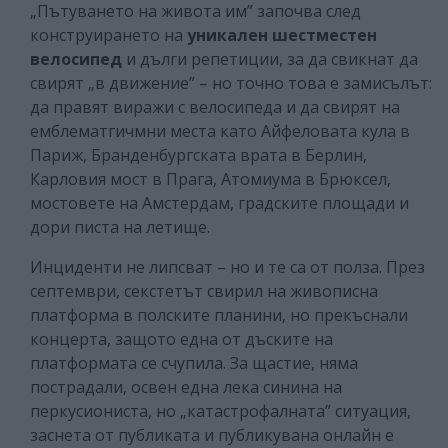
„Пътуването на живота им” започва след
конструирането на
уникален шестместен
велосипед
и дълги репетиции, за да свикнат да
свирят „в движение” – но точно това е замисълът:
да правят виражи с велосипеда и да свирят на
емблематгичмни места като Айфеловата кула в
Париж, Бранденбургската врата в Берлин,
Карловия мост в Прага, Атомиума в Брюксел,
мостовете на Амстердам, градските площади и
дори писта на летище.
Инциденти не липсват – но и те са от полза. През
септември, секстетът свирил на живописна
платформа в полските планини, но прекъснали
концерта, защото една от дъските на
платформата се счупила. За щастие, няма
пострадали, освен една лека синина на
перкусиониста, но „катастрофалната” ситуация,
заснета от публиката и публикувана онлайн е