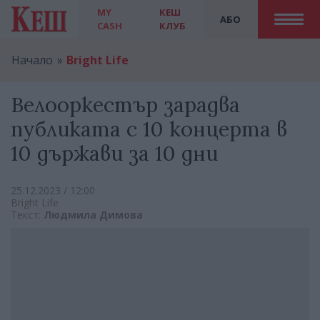
MY
КЕШ
АБО
CASH
КЛУБ
Начало
Bright Life
Велооркестър зарадва
публиката с 10 концерта в
10 държави за 10 дни
25.12.2023 / 12:00
Bright Life
Текст:
Людмила Димова