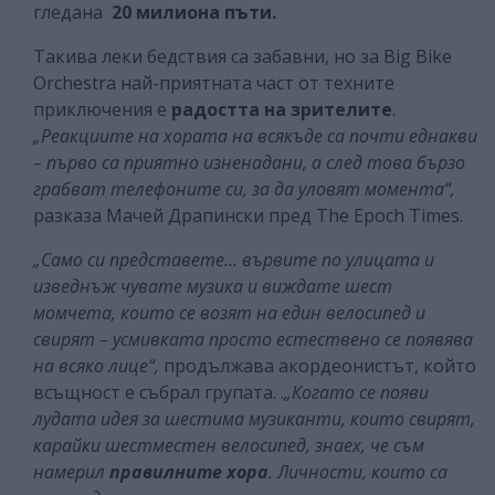
гледана
20 милиона пъти.
Такива леки бедствия са забавни, но за Big Bike
Orchestra най-приятната част от техните
приключения е
радостта
на зрителите
.
„Реакциите на хората на всякъде са почти еднакви
– първо са приятно изненадани, а след това бързо
грабват телефоните си, за да уловят момента“,
разказа Мачей Драпински пред Тhe Еpoch Тimes.
„Само си представете... вървите по улицата и
изведнъж чувате музика и виждате шест
момчета, които се возят на един велосипед и
свирят – усмивката просто естествено се появява
на всяко лице“,
продължава акордеонистът, който
всъщност е събрал групата. .
„Когато се появи
лудата идея за шестима музиканти, които свирят,
карайки шестместен велосипед, знаех, че съм
намерил
правилните хора
. Личности, които са