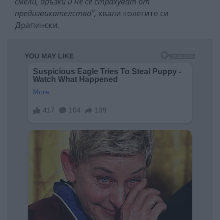
смели, дръзки и не се страхуват от
предизвикателства”,
хвали колегите си
Драпински.