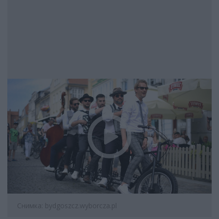
Снимка: bydgoszcz.wyborcza.pl