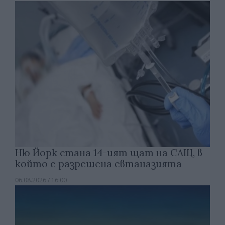
Ню Йорк стана 14-ият щат на САЩ, в
който е разрешена евтаназията
06.08.2026 / 16:00