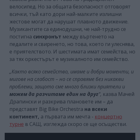
велосипед. Но за общата безопасност отговорят
всички, тъй като дори най-малките излишни
жестове могат да нарушат плавното движение.
Музикантите са единодушни, че най-трудно се
постигна
синхронът
между въртенето на
педалите и свиренето, но това, което ги улеснява,
е приятелството. И шестимата имат семейства, но
за тях оркестърът е музикалното им семейство.
„Както всяко семейство, имаме и добри моменти, и
мигове на слабост – но се справяме без никакви
проблеми, защото сме много близки приятели и
можем да разчитаме един на друг
“,
казва Мачей
Драпински и разкрива плановете им – да
представят Big Bike Orchestra
на всеки
континент,
а първата им мечта -
концертно
турне
в САЩ, изглежда скоро се ще осъществи.