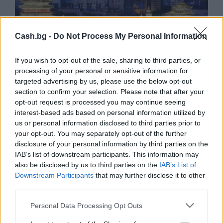
Cash.bg -
Do Not Process My Personal Information
Пекин е обявен за Световна столица
на архитектурата за 2029 г.
If you wish to opt-out of the sale, sharing to third parties, or
06.08.2026 / 17:30
processing of your personal or sensitive information for
targeted advertising by us, please use the below opt-out
section to confirm your selection. Please note that after your
opt-out request is processed you may continue seeing
interest-based ads based on personal information utilized by
us or personal information disclosed to third parties prior to
your opt-out. You may separately opt-out of the further
disclosure of your personal information by third parties on the
IAB’s list of downstream participants. This information may
also be disclosed by us to third parties on the
IAB’s List of
Downstream Participants
that may further disclose it to other
third parties.
Personal Data Processing Opt Outs
Френска инвестиция активира