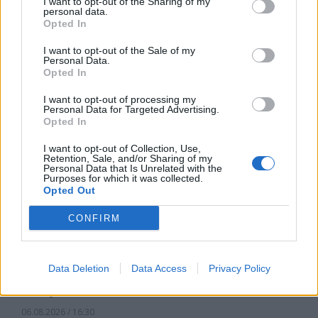
I want to opt-out of the Sharing of my
изграждането на интерконектора
personal data.
Opted In
между Гърция и Кипър
I want to opt-out of the Sale of my
06.08.2026 / 17:06
Personal Data.
Opted In
I want to opt-out of processing my
Personal Data for Targeted Advertising.
Opted In
I want to opt-out of Collection, Use,
Retention, Sale, and/or Sharing of my
Personal Data that Is Unrelated with the
Purposes for which it was collected.
Opted Out
CONFIRM
Data Deletion
Data Access
Privacy Policy
Износът на електромобили от Китай
е нараснал със 120%
06.08.2026 / 16:30