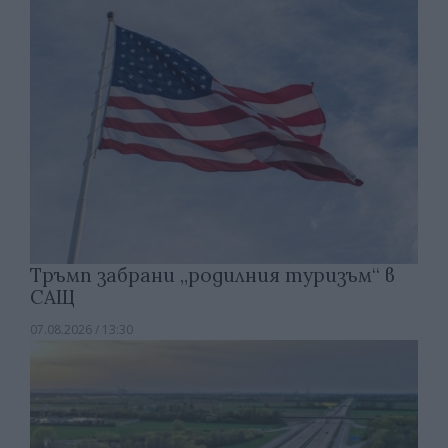
Тръмп забрани „родилния туризъм“ в
САЩ
07.08.2026 / 13:30