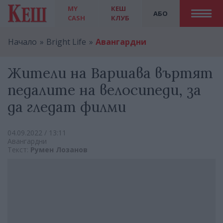
MY
КЕШ
АБО
CASH
КЛУБ
Начало
Bright Life
Авангардни
Жители на Варшава въртят
педалите на велосипеди, за
да гледат филми
04.09.2022 / 13:11
Авангардни
Текст:
Румен Лозанов