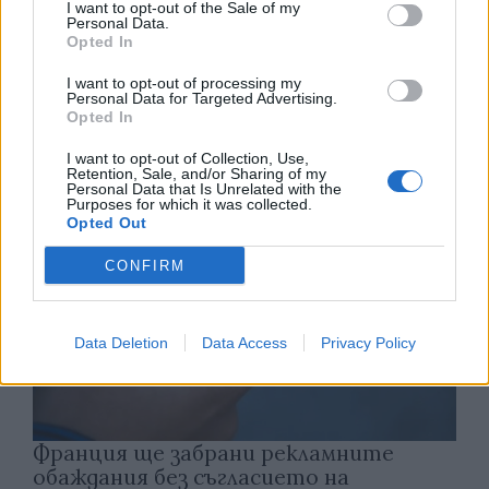
I want to opt-out of the Sale of my
Personal Data.
Opted In
Астронавти на NASA излязоха в
открития космос
I want to opt-out of processing my
Personal Data for Targeted Advertising.
07.08.2026 / 15:00
Opted In
I want to opt-out of Collection, Use,
Retention, Sale, and/or Sharing of my
Personal Data that Is Unrelated with the
Purposes for which it was collected.
Opted Out
CONFIRM
Data Deletion
Data Access
Privacy Policy
Франция ще забрани рекламните
обаждания без съгласието на