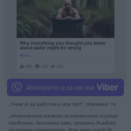
„Учим се да работим в нов свят“, обясняват те.
„
Негативното влияние на компаниите се усеща
ежедневно. Безснежни зими, проливни дъждове,
екстремни температури. Вече няма нужда да