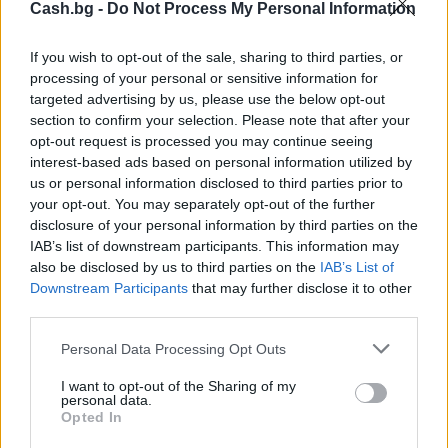
Cash.bg -
Do Not Process My Personal Information
If you wish to opt-out of the sale, sharing to third parties, or
processing of your personal or sensitive information for
targeted advertising by us, please use the below opt-out
section to confirm your selection. Please note that after your
Изкуствен интелект за първи път
opt-out request is processed you may continue seeing
създаде нови жизнеспособни вируси
interest-based ads based on personal information utilized by
us or personal information disclosed to third parties prior to
07.08.2026 / 15:30
your opt-out. You may separately opt-out of the further
disclosure of your personal information by third parties on the
IAB’s list of downstream participants. This information may
also be disclosed by us to third parties on the
IAB’s List of
Downstream Participants
that may further disclose it to other
third parties.
Personal Data Processing Opt Outs
I want to opt-out of the Sharing of my
personal data.
Opted In