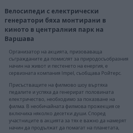
Велосипеди с електрически
генератори бяха монтирани в
киното в централния парк на
Варшава
Организатор на акцията, призоваваща
съгражданите да помислят за природосъобразния
начин на живот и пестенето на енергия, е
сервизната компания Impel, съобщава Ройтерс.
Присъстващите на филмово шоу въртяха
педалите и успяха да генерират половината
електричество, необходимо за показване на
филма. В необичайната филмова прожекция се
включиха няколко десетки души. Според
участниците в акцията за тях е важно да намерят
начин да продължат да помагат на планетата,