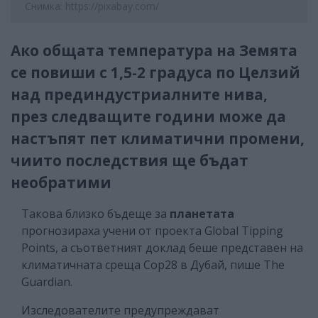
Снимка: https://pixabay.com/
Ако общата температура на Земята
се повиши с 1,5-2 градуса по Целзий
над прединдустриалните нива,
през следващите години може да
настъпят пет климатични промени,
чиито последствия ще бъдат
необратими
Такова близко бъдеще за
планетата
прогнозираха учени от проекта Global Tipping
Points, а съответният доклад беше представен на
климатичната среща Cop28 в Дубай, пише The
Guardian.
Изследователите предупреждават