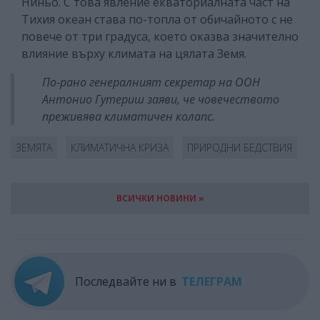
Ниньо. С това явление екваториалната част на
Тихия океан става по-топла от обичайното с не
повече от три градуса, което оказва значително
влияние върху климата на цялата Земя.
По-рано генералният секретар на ООН
Антонио Гутериш заяви, че човечеството
преживява климатичен колапс.
ЗЕМЯТА
КЛИМАТИЧНА КРИЗА
ПРИРОДНИ БЕДСТВИЯ
ВСИЧКИ НОВИНИ »
Последвайте ни в
ТЕЛЕГРАМ