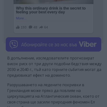
В допълнение, изследователите прогнозират
висок риск от три други подобни бедствия между
2030 и 2040 г., тъй като горните събития могат да
предизвикат ефект на доминото.
Разрушаването на ледените покривки в
Гренландия може пряко да повлияе на
циркулацията на Атлантическия океан, което от
своя страна ще засили природния феномен Ел