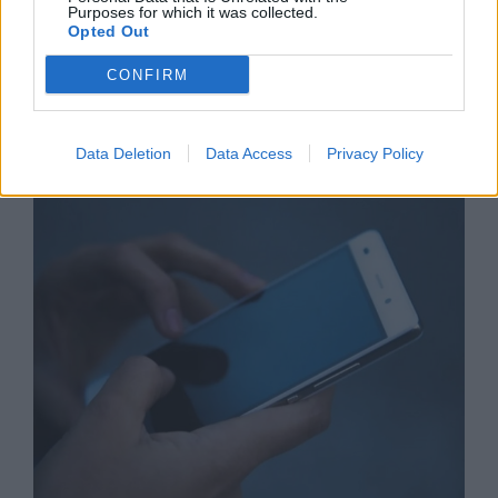
Purposes for which it was collected.
Opted Out
CONFIRM
Астронавти на NASA излязоха в
открития космос
Data Deletion
Data Access
Privacy Policy
07.08.2026 / 15:00