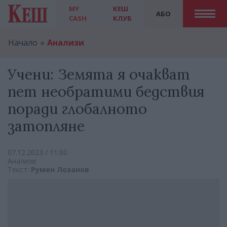
MY
КЕШ
АБО
CASH
КЛУБ
Начало
Анализи
Учени: Земята я очакват
пет необратими бедствия
поради глобалното
затопляне
07.12.2023 / 11:00
Анализи
Текст:
Румен Лозанов