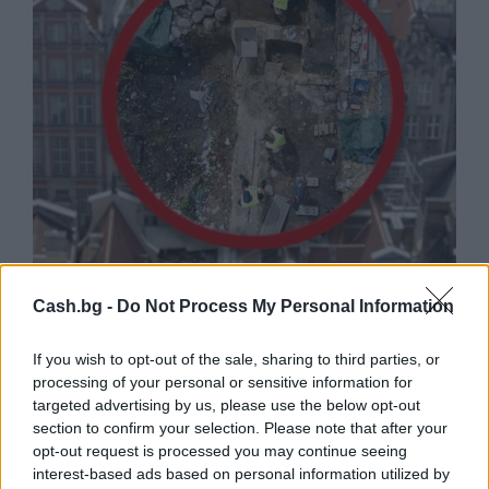
Древен храм на почти 900 години
откриха под кафене за сладолед в
Cash.bg -
Do Not Process My Personal Information
Полша
If you wish to opt-out of the sale, sharing to third parties, or
07.08.2026 / 16:00
processing of your personal or sensitive information for
targeted advertising by us, please use the below opt-out
section to confirm your selection. Please note that after your
opt-out request is processed you may continue seeing
interest-based ads based on personal information utilized by