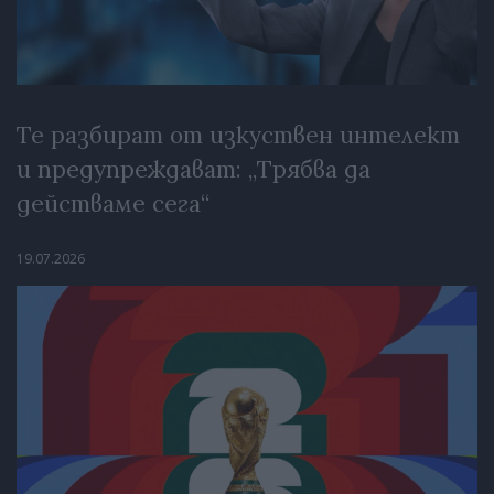
Те разбират от изкуствен интелект
и предупреждават: „Трябва да
действаме сега“
19.07.2026