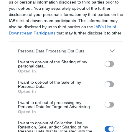
us or personal information disclosed to third parties prior to
your opt-out. You may separately opt-out of the further
disclosure of your personal information by third parties on the
IAB’s list of downstream participants. This information may
also be disclosed by us to third parties on the
IAB’s List of
Downstream Participants
that may further disclose it to other
third parties.
Personal Data Processing Opt Outs
Изкуствен интелект за първи път
I want to opt-out of the Sharing of my
създаде нови жизнеспособни вируси
personal data.
Opted In
07.08.2026 / 15:30
I want to opt-out of the Sale of my
Personal Data.
Opted In
I want to opt-out of processing my
Personal Data for Targeted Advertising.
Opted In
I want to opt-out of Collection, Use,
Retention, Sale, and/or Sharing of my
Personal Data that Is Unrelated with the