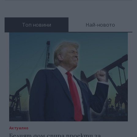
Топ новини
Най-новото
Актуално
Белият дом спира проекти за