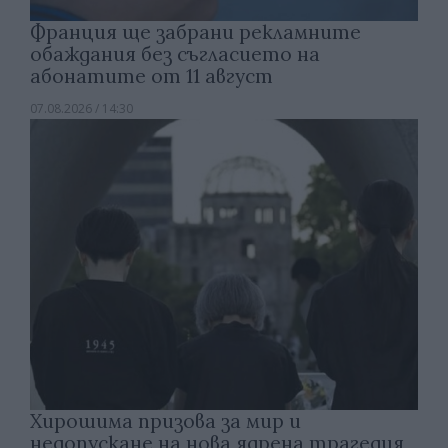
Франция ще забрани рекламните
обаждания без съгласието на
абонатите от 11 август
07.08.2026 / 14:30
Хирошима призова за мир и
недопускане на нова ядрена трагедия