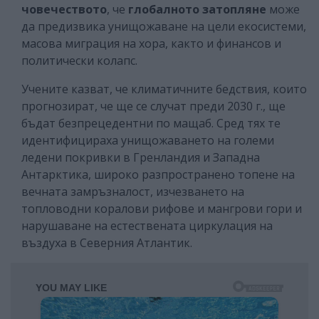
човечеството
, че
глобалното затопляне
може
да предизвика унищожаване на цели екосистеми,
масова миграция на хора, както и финансов и
политически колапс.
Учените казват, че климатичните бедствия, които
прогнозират, че ще се случат преди 2030 г., ще
бъдат безпрецедентни по мащаб. Сред тях те
идентифицираха унищожаването на големи
ледени покривки в Гренландия и Западна
Антарктика, широко разпространено топене на
вечната замръзналост, изчезването на
топловодни коралови рифове и мангрови гори и
нарушаване на естествената циркулация на
въздуха в Северния Атлантик.