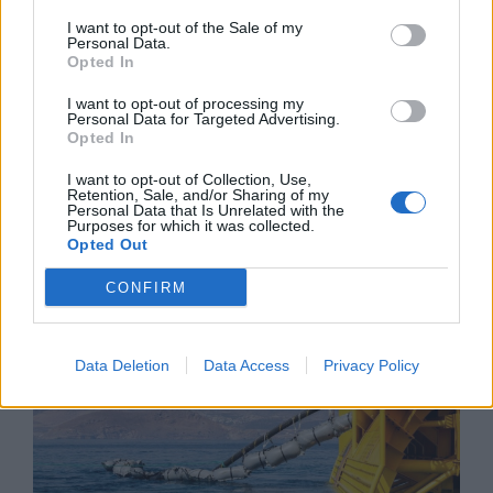
I want to opt-out of the Sale of my
Personal Data.
Opted In
I want to opt-out of processing my
Personal Data for Targeted Advertising.
Opted In
I want to opt-out of Collection, Use,
Retention, Sale, and/or Sharing of my
Пекин е обявен за Световна столица
Personal Data that Is Unrelated with the
Purposes for which it was collected.
на архитектурата за 2029 г.
Opted Out
06.08.2026 / 17:30
CONFIRM
Data Deletion
Data Access
Privacy Policy