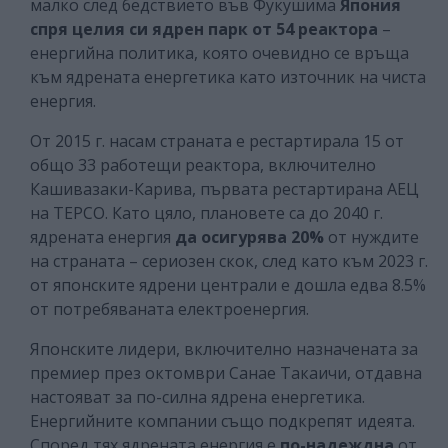
малко след бедствието във Фукушима
Япония
спря целия си ядрен парк от 54 реактора
–
енергийна политика, която очевидно се връща
към ядрената енергетика като източник на чиста
енергия.
От 2015 г. насам страната е рестартирала 15 от
общо 33 работещи реактора, включително
Кашивазаки-Карива, първата рестартирана АЕЦ
на TEPCO. Като цяло, плановете са до 2040 г.
ядрената енергия
да осигурява 20%
от нуждите
на страната – сериозен скок, след като към 2023 г.
от японските ядрени централи е дошла едва 8.5%
от потребяваната електроенергия.
Японските лидери, включително назначената за
премиер през октомври Санае Такаичи, отдавна
настояват за по-силна ядрена енергетика.
Енергийните компании също подкрепят идеята.
Според тях ядрената енергия е
по-надеждна
от