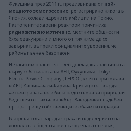
Фукушима през 2011 г., предизвикана от
най-
мощното земетресение
, регистрирано някога в
Япония, охлади ядрените амбиции на Токио.
Разтопените ядрени реактори причиниха
радиоактивно изтичане
, местните общности
бяха евакуирани и много от тях няма да се
завърнат, въпреки официалните уверения, че
районът вече е безопасен.
Независим правителствен доклад хвърли вината
върху собственика на АЕЦ Фукушима, Tokyo
Electric Power Company (TEPCO), който притежава
и АЕЦ Кашивазаки-Карива. Критиците твърдят,
че централата не е била подготвена за природни
бедствия от такъв калибър. Заведеният съдебен
процес срещу собствениците обаче ги оправда.
Въпреки това, заради страха и недоверието на
японската общественост в ядрената енергия,