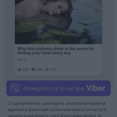
Същевременно, разходите за експлоатация на
ядрените реактори са скочили рязко, отчасти и
заради въведените след Фукушима мерки за