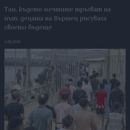
Там, където мечтите тръгват на
път: децата на Вършец рисуваха
своето бъдеще
2.08.2026