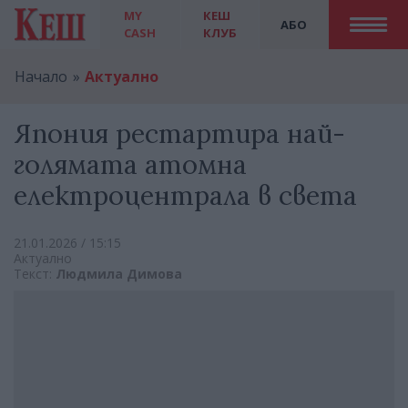
MY
КЕШ
АБО
CASH
КЛУБ
Начало
Актуално
Япония рестартира най-
голямата атомна
електроцентрала в света
21.01.2026 / 15:15
Актуално
Текст:
Людмила Димова