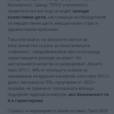
безопасност. Срещу TEPCO и японското
правителство все още се водят
хиляди
колективни дела
, настояващи за обезщетения
за имуществени щети, емоционален стрес и
здравословни проблеми.
Така или иначи, по-високите сметки за
електричество са риск за политическата
стабилност, предизвиквайки протести срещу
нарастващите разходи за живот. Но
настроенията може би се разведряват. Докато
през 2011 г. 44% от японците са били за
намаляване на ядрената енергия, като през 2012 г.
дялът им скача на 70%, проучване от 2022 г.
показва, че повече от половината японци
подкрепят ядрената енергия,
ако безопасността
ѝ е гарантирана
.
Страхът и недоверието обаче остават. През 2023