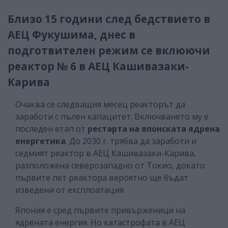
Близо 15 години след бедствието в
АЕЦ Фукушима, днес в
подготвителен режим се вклюючи
реактор № 6 в АЕЦ Кашивазаки-
Карива
Очаква се следващия месец реакторът да
заработи с пълен капацитет. Включването му е
последен етап от
рестарта на японската ядрена
енергетика
. До 2030 г. трябва да заработи и
седмият реактор в АЕЦ Кашивазаки-Карива,
разположена северозападно от Токио, докато
първите пет реактора вероятно ще бъдат
изведени от експлоатация.
Япония е сред първите привърженици на
ядрената енергия. Но катастрофата в АЕЦ