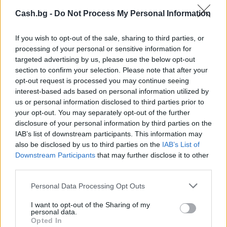
Cash.bg -
Do Not Process My Personal Information
If you wish to opt-out of the sale, sharing to third parties, or
processing of your personal or sensitive information for
targeted advertising by us, please use the below opt-out
section to confirm your selection. Please note that after your
opt-out request is processed you may continue seeing
interest-based ads based on personal information utilized by
us or personal information disclosed to third parties prior to
your opt-out. You may separately opt-out of the further
disclosure of your personal information by third parties on the
IAB’s list of downstream participants. This information may
В Румъния нивото на река Дунав
also be disclosed by us to third parties on the
IAB’s List of
достигна исторически минимум
Downstream Participants
that may further disclose it to other
third parties.
07.08.2026 / 11:30
Personal Data Processing Opt Outs
I want to opt-out of the Sharing of my
personal data.
Opted In