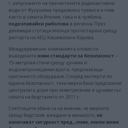
г. изпускането на пречистените радиоактивни
води от Фукушима предизвика тревога и гняв
както в самата Япония, така и в чужбина,
подкопавайки риболова
в региона. През
декември стотици японци протестираха срещу
рестарта на АЕЦ Кашивазаки-Карива.
Междувременно компанията оповести
въведените
нови стандарти за безопасност
–
15-метрови стени срещу цунами и
водонепроницаеми врати, предпазващи
критичното оборудване. Според експерти по
ядрена безопасност, тези мерки биха предпазили
централата дори при земетресение и цунами със
силата на бедствието от 2011 г.
Скептиците обаче са на мнение, че мерките
срещу бедствия, виждани в миналото,
не
означават сигурност
пред
„това, което може