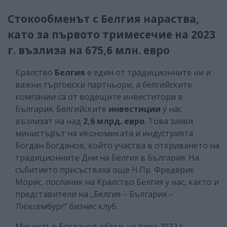
Стокообменът с Белгия нараства,
като за първото тримесечие на 2023
г. възлиза на 675,6 млн. евро
Кралство
Белгия
е един от традиционните ни и
важни търговски партньори, а белгийските
компании са от водещите инвеститори в
България. Белгийските
инвестиции
у нас
възлизат на над
2,6 млрд. евро
. Това заяви
министърът на икономиката и индустрията
Богдан Богданов, който участва в откриването на
традиционните Дни на Белгия в България. На
събитието присъстваха още Н.Пр. Фредерик
Морис, посланик на Кралство Белгия у нас, както и
представители на „Белгия – България –
Люксембург“ бизнес клуб.
Министър Богданов обяви, че през 2022 г.