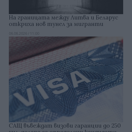
На границата между Литва и Беларус
откриха нов тунел за мигранти
06.08.2026 / 11:00
САЩ въвеждат визови гаранции до 250