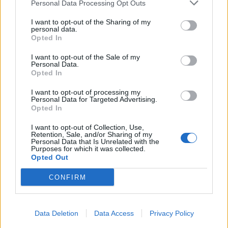
Personal Data Processing Opt Outs
I want to opt-out of the Sharing of my
personal data.
Opted In
I want to opt-out of the Sale of my
Personal Data.
Opted In
I want to opt-out of processing my
Personal Data for Targeted Advertising.
Opted In
I want to opt-out of Collection, Use,
Спадането на Дунав принуди Румъния
Retention, Sale, and/or Sharing of my
да възобнови работата на въглищна
Personal Data that Is Unrelated with the
Purposes for which it was collected.
електроцентрала
Opted Out
06.08.2026 / 15:30
CONFIRM
Data Deletion
Data Access
Privacy Policy