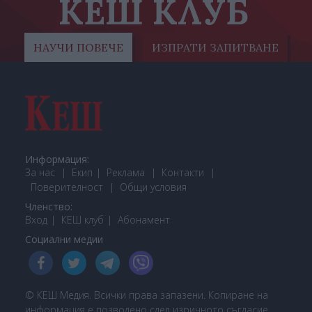
КЕШ КЛУБ
НАУЧИ ПОВЕЧЕ
ИЗПРАТИ ЗАПИТВАНЕ
Информация:
За нас
Екип
Реклама
Контакти
Поверителност
Общи условия
Членство:
Вход
КЕШ клуб
Або
намент
Социални медии
© КЕШ Медия. Всички права запазени. Копиране на
информация е позволено след изричното съгласие