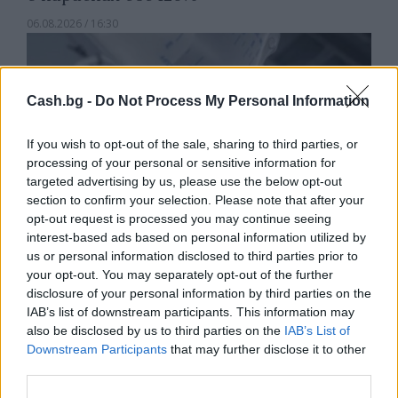
06.08.2026 / 16:30
Cash.bg -
Do Not Process My Personal Information
If you wish to opt-out of the sale, sharing to third parties, or
processing of your personal or sensitive information for
targeted advertising by us, please use the below opt-out
section to confirm your selection. Please note that after your
opt-out request is processed you may continue seeing
interest-based ads based on personal information utilized by
us or personal information disclosed to third parties prior to
your opt-out. You may separately opt-out of the further
disclosure of your personal information by third parties on the
Ню Йорк стана 14-ият щат на САЩ, в
IAB’s list of downstream participants. This information may
който е разрешена евтаназията
also be disclosed by us to third parties on the
IAB’s List of
Downstream Participants
that may further disclose it to other
06.08.2026 / 16:00
third parties.