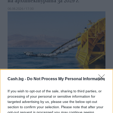
на архитектурата за 2029 г.
06.08.2026 / 17:30
Cash.bg -
Do Not Process My Personal Information
Френска инвестиция активира
If you wish to opt-out of the sale, sharing to third parties, or
изграждането на интерконектора
processing of your personal or sensitive information for
между Гърция и Кипър
targeted advertising by us, please use the below opt-out
06.08.2026 / 17:06
section to confirm your selection. Please note that after your
opt-out request is processed you may continue seeing