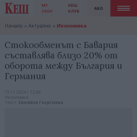
MY
КЕШ
АБО
CASH
КЛУБ
Начало
Актуално
Икономика
Стокообменът с Бавария
съставлява близо 20% от
оборота между България и
Германия
15.11.2024 / 12:00
Икономика
Текст:
Евелина Георгиева