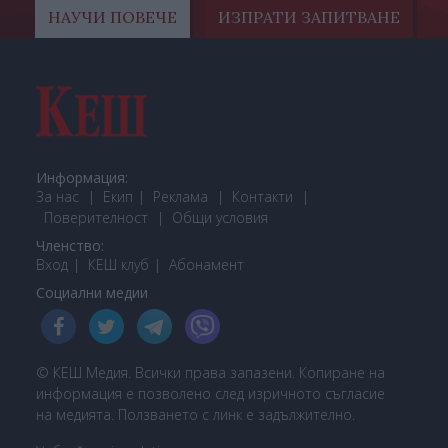
НАУЧИ ПОВЕЧЕ
ИЗПРАТИ ЗАПИТВАНЕ
Информация:
За нас
Екип
Реклама
Контакти
Поверителност
Общи условия
Членство:
Вход
КЕШ клуб
Або
намент
Социални медии
© КЕШ Медия. Всички права запазени. Копиране на
информация е позволено след изричното съгласие
на медията. Ползването с линк е задължително.