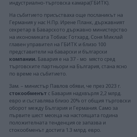
индустриално-търговска камара(ГБИТК).
На събитието присъстваха още посланикът на
Германия у нас Н.Пр. Ирене Планк, държавният
секретар в Баварското държавно министерство
на икономиката Тобиас Готхард, Соня Миклай
главен управител на ГБИТК и близо 100
представители на баварски и български
компании.
Бавария е на 37 - мо място сред
търговските партньори на България, стана ясно
по време на събитието.
Зам. – министър Павлов обяви, че през 2023 г.
стокообменът
с Бавария надхвърля 2,2 млрд.
евро и съставлява близо 20% от общия търговски
оборот между България и Германия. Само за
първите шест месеца на настоящата година
положителната тенденция се запазва и
стокообменът достига 1.3 млрд. евро.