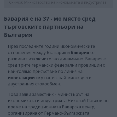
Снимка: Министерство на икономиката и индустрията
Бавария е на 37 - мо място сред
търговските партньори на
България
През последните години икономическите
отношения между България и
Бавария
се
развиват изключително динамично. Бавария е
сред трите германски федерални провинции с
най-голямо присъствие по линия на
инвестициите
у нас и с най-висок дял в
двустранния стокообмен.
Това заяви заместник - министърът на
икономиката и индустрията Николай Павлов по
време на традиционната Баварска вечер,
организирана от Германо-българската