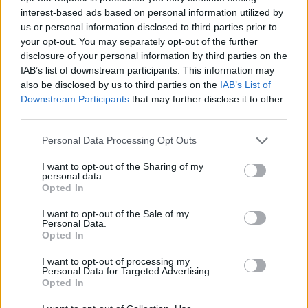
interest-based ads based on personal information utilized by
us or personal information disclosed to third parties prior to
your opt-out. You may separately opt-out of the further
disclosure of your personal information by third parties on the
IAB’s list of downstream participants. This information may
also be disclosed by us to third parties on the
IAB’s List of
Downstream Participants
that may further disclose it to other
third parties.
Personal Data Processing Opt Outs
I want to opt-out of the Sharing of my
personal data.
Opted In
Износът на електромобили от Китай
е нараснал със 120%
I want to opt-out of the Sale of my
Personal Data.
Opted In
06.08.2026 / 16:30
I want to opt-out of processing my
Personal Data for Targeted Advertising.
Opted In