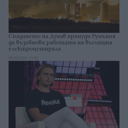
Спадането на Дунав принуди Румъния
да възобнови работата на въглищна
електроцентрала
06.08.2026 / 15:30