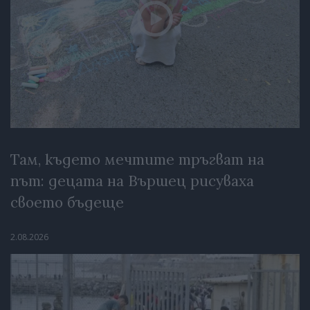
Там, където мечтите тръгват на
път: децата на Вършец рисуваха
своето бъдеще
2.08.2026