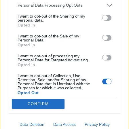
Personal Data Processing Opt Outs
07.08.2026 / 16:00
I want to opt-out of the Sharing of my
personal data.
Opted In
I want to opt-out of the Sale of my
Personal Data.
Opted In
I want to opt-out of processing my
Personal Data for Targeted Advertising.
Opted In
I want to opt-out of Collection, Use,
Retention, Sale, and/or Sharing of my
Personal Data that Is Unrelated with the
Purposes for which it was collected.
Opted Out
Изкуствен интелект за първи път
създаде нови жизнеспособни вируси
CONFIRM
07.08.2026 / 15:30
Data Deletion
Data Access
Privacy Policy