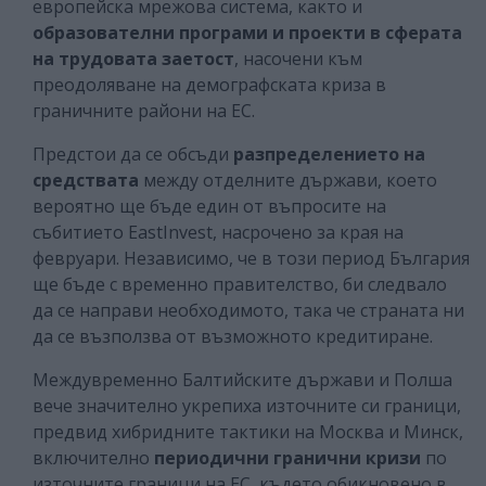
европейска мрежова система, както и
образователни програми и проекти в сферата
на трудовата заетост
, насочени към
преодоляване на демографската криза в
граничните райони на ЕС.
Предстои да се обсъди
разпределението на
средствата
между отделните държави, което
вероятно ще бъде един от въпросите на
събитието EastInvest, насрочено за края на
февруари. Независимо, че в този период България
ще бъде с временно правителство, би следвало
да се направи необходимото, така че страната ни
да се възползва от възможното кредитиране.
Междувременно Балтийските държави и Полша
вече значително укрепиха източните си граници,
предвид хибридните тактики на Москва и Минск,
включително
периодични гранични кризи
по
източните граници на ЕС, където обикновено в