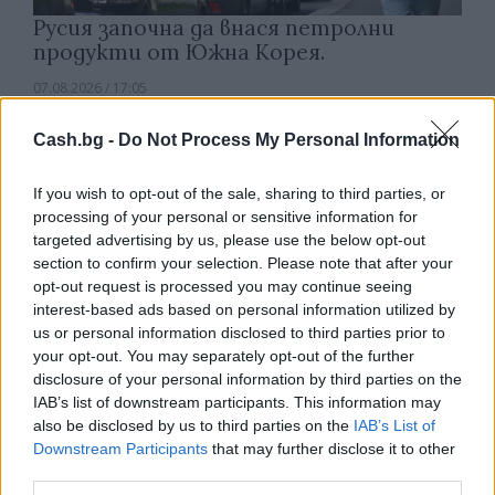
Русия започна да внася петролни
продукти от Южна Корея.
07.08.2026 / 17:05
Cash.bg -
Do Not Process My Personal Information
If you wish to opt-out of the sale, sharing to third parties, or
processing of your personal or sensitive information for
targeted advertising by us, please use the below opt-out
section to confirm your selection. Please note that after your
opt-out request is processed you may continue seeing
interest-based ads based on personal information utilized by
us or personal information disclosed to third parties prior to
your opt-out. You may separately opt-out of the further
disclosure of your personal information by third parties on the
IAB’s list of downstream participants. This information may
also be disclosed by us to third parties on the
IAB’s List of
Древен храм на почти 900 години
Downstream Participants
that may further disclose it to other
откриха под кафене за сладолед в
third parties.
Полша