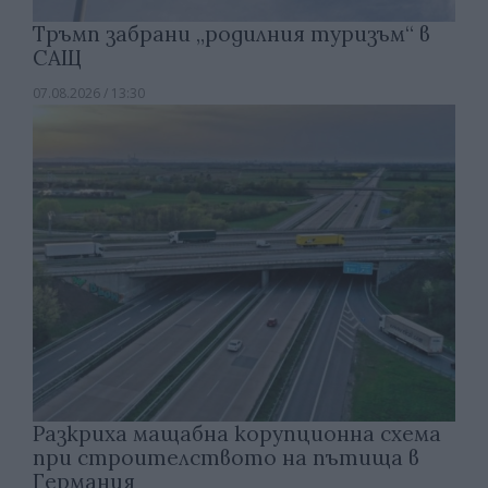
Тръмп забрани „родилния туризъм“ в
САЩ
07.08.2026 / 13:30
Разкриха мащабна корупционна схема
при строителството на пътища в
Германия