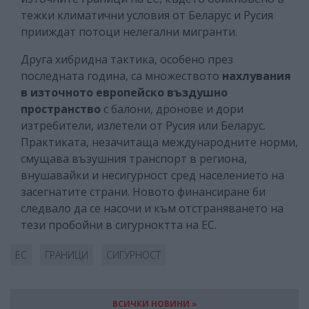
тежки климатични условия от Беларус и Русия
прииждат потоци нелегални мигранти.
Друга хибридна тактика, особено през
последната година, са множеството
нахлувания
в източното европейско въздушно
пространство
с балони, дронове и дори
изтребители, излетели от Русия или Беларус.
Практиката, незачитаща международните норми,
смущава възушния транспорт в региона,
внушавайки и несигурност сред населението на
засегнатите страни. Новото финансиране би
следвало да се насочи и към отстраняването на
тези пробойни в сигурноктта на ЕС.
ЕС
ГРАНИЦИ
СИГУРНОСТ
ВСИЧКИ НОВИНИ »