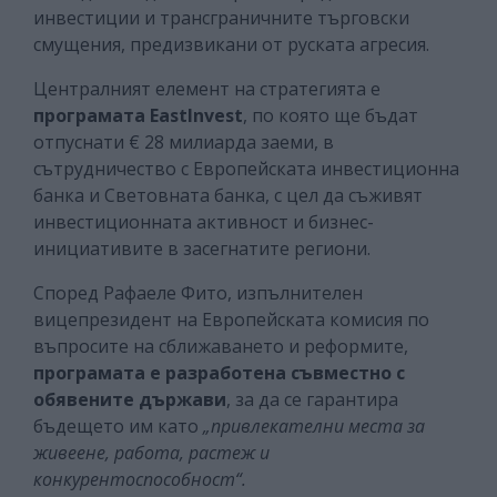
инвестиции и трансграничните търговски
смущения, предизвикани от руската агресия.
Централният елемент на стратегията е
програмата EastInvest
, по която ще бъдат
отпуснати € 28 милиарда заеми, в
сътрудничество с Европейската инвестиционна
банка и Световната банка, с цел да съживят
инвестиционната активност и бизнес-
инициативите в засегнатите региони.
Според Рафаеле Фито, изпълнителен
вицепрезидент на Европейската комисия по
въпросите на сближаването и реформите,
програмата е разработена съвместно с
обявените държави
, за да се гарантира
бъдещето им като
„привлекателни места за
живеене, работа, растеж и
конкурентоспособност“.