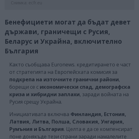
Снимка: ecfr.eu
Бенефициети могат да бъдат девет
държави, граничещи с Русия,
Беларус и Украйна, включително
България
Както съобщава Euronews. кредитирането е част
от стратегията на Европейската комисия за
подкрепа на източните гранични райони
,
борещи се с
икономически спад, демографска
криза и хибридни заплахи
, заради войната на
Русия срещу Украйна.
Инициативата включва
Финландия, Естония,
Латвия, Литва, Полша, Словакия, Унгария,
Румъния и България
. Целта е да се компенсират
поне донякъде тези страни заради намалелите