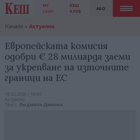
MY
КЕШ
АБО
CASH
КЛУБ
Начало
Актуално
Европейската комисия
одобри € 28 милиарда заеми
за укрепване на източните
граници на ЕС
18.02.2026 / 16:00
Актуално
Текст:
Людмила Димова