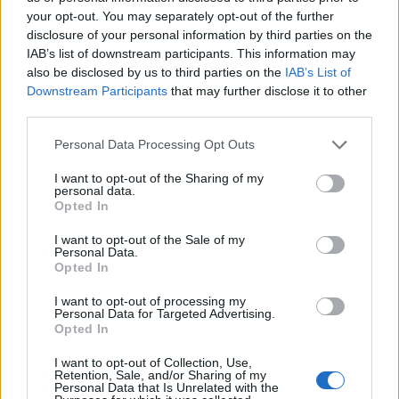
07.08.2026 / 18:00
your opt-out. You may separately opt-out of the further
disclosure of your personal information by third parties on the
IAB’s list of downstream participants. This information may
also be disclosed by us to third parties on the
IAB’s List of
Downstream Participants
that may further disclose it to other
third parties.
Personal Data Processing Opt Outs
I want to opt-out of the Sharing of my
personal data.
Opted In
I want to opt-out of the Sale of my
Personal Data.
Opted In
Русия започна да внася петролни
продукти от Южна Корея.
I want to opt-out of processing my
Personal Data for Targeted Advertising.
07.08.2026 / 17:05
Opted In
I want to opt-out of Collection, Use,
Retention, Sale, and/or Sharing of my
Personal Data that Is Unrelated with the