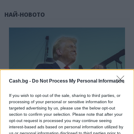
НАЙ-НОВОТО
Cash.bg -
Do Not Process My Personal Information
If you wish to opt-out of the sale, sharing to third parties, or
processing of your personal or sensitive information for
targeted advertising by us, please use the below opt-out
section to confirm your selection. Please note that after your
Белият дом спира проекти за
opt-out request is processed you may continue seeing
възобновяема енергия в САЩ
interest-based ads based on personal information utilized by
us or personal information disclosed to third parties prior to