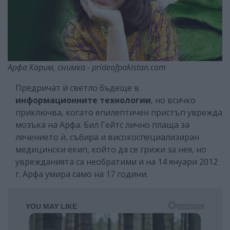
Арфа Карим, снимка - prideofpakistan.com
Предричат ѝ светло бъдеще в
информационните технологии
, но всичко
приключва, когато епилептичен пристъп уврежда
мозъка на Арфа. Бил Гейтс лично плаща за
лечението ѝ, събира и високоспециализиран
медицински екип, който да се грижи за нея, но
уврежданията са необратими и на 14 януари 2012
г. Арфа умира само на 17 години.