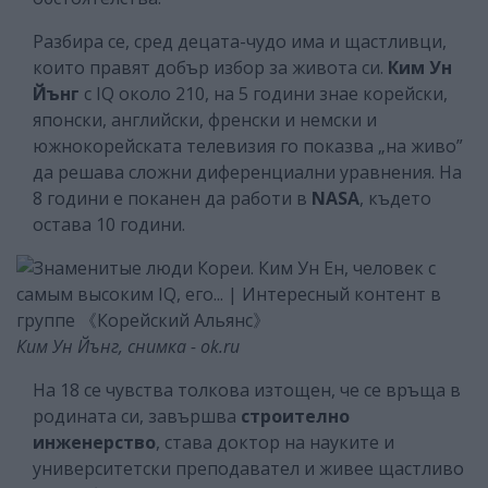
Разбира се, сред децата-чудо има и щастливци,
които правят добър избор за живота си.
Ким Ун
Йънг
с IQ около 210, на 5 години знае корейски,
японски, английски, френски и немски и
южнокорейската телевизия го показва „на живо”
да решава сложни диференциални уравнения. На
8 години е поканен да работи в
NASA
, където
остава 10 години.
Ким Ун Йънг, снимка - ok.ru
На 18 се чувства толкова изтощен, че се връща в
родината си, завършва
строително
инженерство
, става доктор на науките и
университетски преподавател и живее щастливо