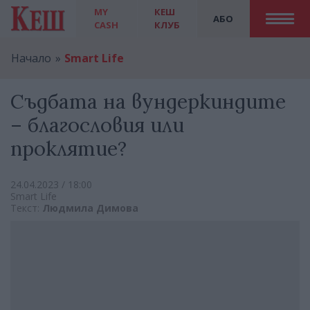
MY
КЕШ
АБО
CASH
КЛУБ
Начало
Smart Life
Съдбата на вундеркиндите
– благословия или
проклятие?
24.04.2023 / 18:00
Smart Life
Текст:
Людмила Димова