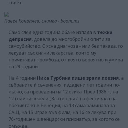
съвет.
Павел Коноплев, снимка - boom.ms
Само след една година обаче изпада в
тежка
депресия
, довела до многобройни опити за
самоубийство. С ясна диагноза - или без такава, го
лекуват със силни лекарства, които му
причиняват тромбоза, от която вероятно и умира
на 29 години.
На 4 години
Ника Турбина
пише зряла поезия
, а
събраните ѝ съченения, издадени пет години по-
късно, са преведени на 12 езика. През 1986 г., на
12 години печели „Златен лъв” на фестивала на
поезията във Венеция, на 13 сама заминава за
САЩ, на 15 играе във филм, на 16 се лекува при
76-годишен швейцарски психиатър, за когото се
омъжва...