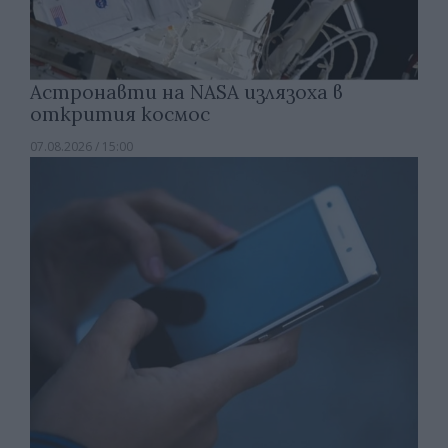
Астронавти на NASA излязоха в
открития космос
07.08.2026 / 15:00