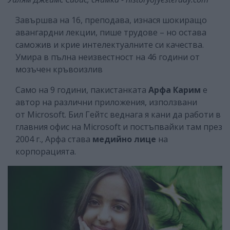
Завършва на 16, преподава, изнася шокиращо
авангардни лекции, пише трудове – но остава
саможив и крие интелектуалните си качества.
Умира в пълна неизвестност на 46 години от
мозъчен кръвоизлив
Само на 9 години, пакистанката
Арфа Карим
е
автор на различни приложения, използвани
от Microsoft. Бил Гейтс веднага я кани да работи в
главния офис на Microsoft и постъпвайки там през
2004 г., Арфа става
медийно лице
на
корпорацията.