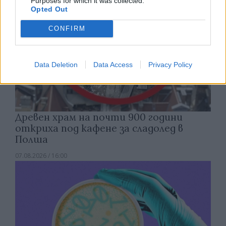
Purposes for which it was collected.
Opted Out
CONFIRM
Data Deletion
Data Access
Privacy Policy
Древен храм на почти 900 години
откриха под кафене за сладолед в
Полша
07.08.2026 / 16:00