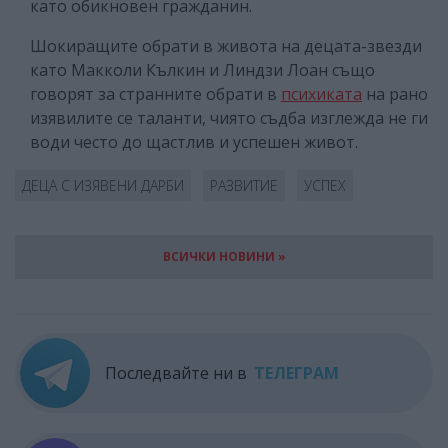
като обикновен гражданин.
Шокиращите обрати в живота на децата-звезди
като Макколи Кълкин и Линдзи Лоан също
говорят за странните обрати в
психиката
на рано
изявилите се таланти, чиято съдба изглежда не ги
води често до щастлив и успешен живот.
ДЕЦА С ИЗЯВЕНИ ДАРБИ
РАЗВИТИЕ
УСПЕХ
ВСИЧКИ НОВИНИ »
Последвайте ни в
ТЕЛЕГРАМ