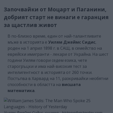
Започвайки от Моцарт и Паганини,
добрият старт не винаги е гаранция
за щастлив живот
В по-близко време, един от най-талантливите
мъже в историята е
Уилям Джеймс Сидис
,
роден на 1 април 1898 г. в САЩ, в семейство на
еврейски имигранти - лекари от Украйна. На шест
години Уилям говори седем езика, чете
старогръцки и има най-високия тест за
интелигентност в историята от 260 точки.
Постъпва в Харвард на 11, разкривайки необятни
способности в областта на
висшата
математика
.
Уилям Джеймс Сидис, снимка - historyofyesterday.com