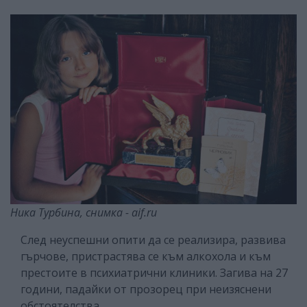
Ника Турбина, снимка - aif.ru
След неуспешни опити да се реализира, развива
гърчове, пристрастява се към алкохола и към
престоите в психиатрични клиники. Загива на 27
години, падайки от прозорец при неизяснени
обстоятелства.