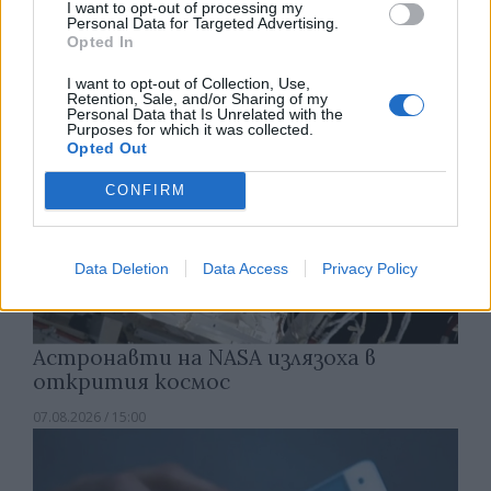
I want to opt-out of processing my
07.08.2026 / 15:30
Personal Data for Targeted Advertising.
Opted In
I want to opt-out of Collection, Use,
Retention, Sale, and/or Sharing of my
Personal Data that Is Unrelated with the
Purposes for which it was collected.
Opted Out
CONFIRM
Data Deletion
Data Access
Privacy Policy
Астронавти на NASA излязоха в
открития космос
07.08.2026 / 15:00