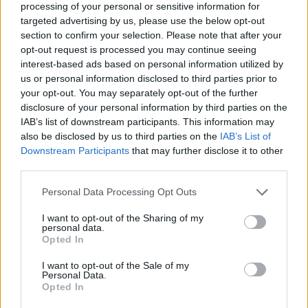
processing of your personal or sensitive information for
Древен храм на почти 900 години
targeted advertising by us, please use the below opt-out
откриха под кафене за сладолед в
section to confirm your selection. Please note that after your
Полша
opt-out request is processed you may continue seeing
interest-based ads based on personal information utilized by
07.08.2026 / 16:00
us or personal information disclosed to third parties prior to
your opt-out. You may separately opt-out of the further
disclosure of your personal information by third parties on the
IAB’s list of downstream participants. This information may
also be disclosed by us to third parties on the
IAB’s List of
Downstream Participants
that may further disclose it to other
third parties.
Personal Data Processing Opt Outs
I want to opt-out of the Sharing of my
personal data.
Opted In
I want to opt-out of the Sale of my
Personal Data.
Изкуствен интелект за първи път
Opted In
създаде нови жизнеспособни вируси