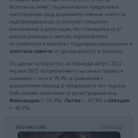
безопасна зима“, първоначално предизвика
скептицизъм сред държавите-членки, които се
надпреварваха да си осигурят спецални
изключения и дерогации. Но опасявайки се от
високи разходи и сметки, европейските
потребители и бизнесът подходиха рационално и
спестиха
повече
от договореното в Брюксел.
По данни на Евростат, за периода август 2022 -
януари 2023 потреблението на синьо гориво е
намаляло с почти 19,3%, в сравнение с
аналогичния период в предишните пет години.
Най-големи икономии са регистрирани във
Финландия
(– 57,3%),
Литва
(– 47,9%) и
Швеция
(– 40,2%).