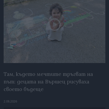
Там, където мечтите тръгват на
път: децата на Вършец рисуваха
своето бъдеще
2.08.2026