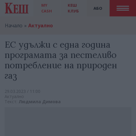
MY
КЕШ
АБО
CASH
КЛУБ
Начало
Актуално
EС удължи с една година
програмата за пестеливо
потребление на природен
газ
29.03.2023 / 11:00
Актуално
Текст:
Людмила Димова