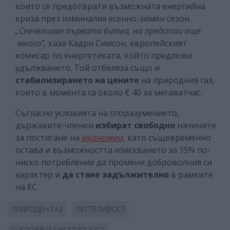
които се предотврати възможната енергийна
криза през изминалия есенно-зимен сезон.
„Спечелихме първата битка, но предстои още
много”,
каза Кадри Симсон, европейският
комисар по енергетиката, който предложи
удължването. Той отбеляза също и
стабилизирането на цените
на природния газ,
които в момента са около € 40 за мегаватчас.
Съгласно условията на споразумението,
държавите-членки
избират свободно
начините
за постигане на
икономии
, като същевременно
остава и възможността изискването за 15% по-
ниско потребление да промени доброволния си
характер и
да стане задължително
в рамките
на ЕС.
ПРИРОДЕН ГАЗ
ПЕСТЕЛИВОСТ