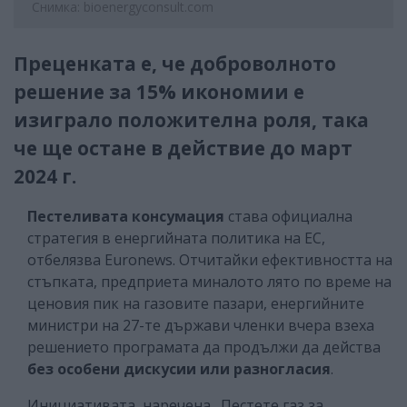
Снимка: bioenergyconsult.com
Преценката е, че доброволното
решение за 15% икономии е
изиграло положителна роля, така
че ще остане в действие до март
2024 г.
Пестеливата консумация
става официална
стратегия в енергийната политика на ЕС,
отбелязва Еuronews. Отчитайки ефективността на
стъпката, предприета миналото лято по време на
ценовия пик на газовите пазари, енергийните
министри на 27-те държави членки вчера взеха
решението програмата да продължи да действа
без особени дискусии или разногласия
.
Инициативата, наречена „Пестете газ за