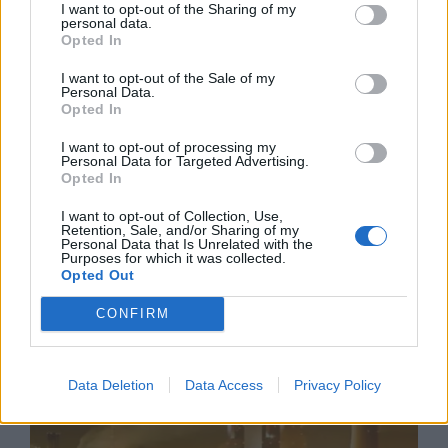
I want to opt-out of the Sharing of my
personal data.
Opted In
I want to opt-out of the Sale of my
Personal Data.
Opted In
I want to opt-out of processing my
Ню Йорк стана 14-ият щат на САЩ, в
Personal Data for Targeted Advertising.
който е разрешена евтаназията
Opted In
06.08.2026 / 16:00
I want to opt-out of Collection, Use,
Retention, Sale, and/or Sharing of my
Personal Data that Is Unrelated with the
Purposes for which it was collected.
Opted Out
CONFIRM
Data Deletion
Data Access
Privacy Policy