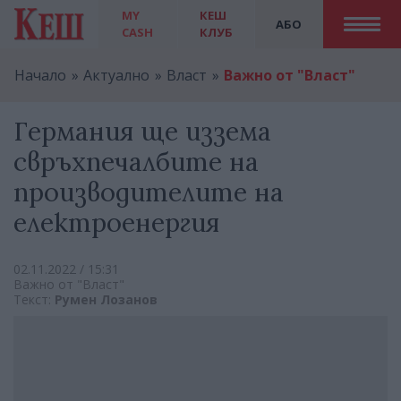
MY
КЕШ
АБО
CASH
КЛУБ
Начало
Актуално
Власт
Важно от "Власт"
Германия ще иззема
свръхпечалбите на
производителите на
електроенергия
02.11.2022 / 15:31
Важно от "Власт"
Текст:
Румен Лозанов