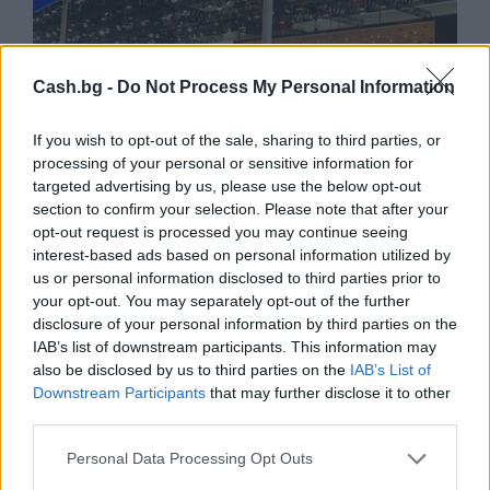
Cash.bg -
Do Not Process My Personal Information
If you wish to opt-out of the sale, sharing to third parties, or
processing of your personal or sensitive information for
targeted advertising by us, please use the below opt-out
section to confirm your selection. Please note that after your
opt-out request is processed you may continue seeing
interest-based ads based on personal information utilized by
Износът на електромобили от Китай
us or personal information disclosed to third parties prior to
е нараснал със 120%
your opt-out. You may separately opt-out of the further
06.08.2026 / 16:30
disclosure of your personal information by third parties on the
IAB’s list of downstream participants. This information may
also be disclosed by us to third parties on the
IAB’s List of
Downstream Participants
that may further disclose it to other
third parties.
Personal Data Processing Opt Outs