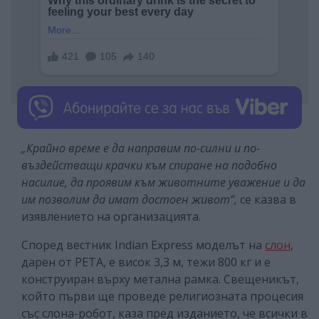
„Крайно време е да направим по-силни и по-
въздействащи крачки към спиране на подобно
насилие, да проявим към животните уважение и да
им позволим да имат достоен живот“,
се казва в
изявлението на организацията.
Според вестник Indian Express моделът на
слон
,
дарен от PETA, е висок 3,3 м, тежи 800 кг и е
конструиран върху метална рамка. Свещеникът,
който първи ще проведе религиозната процесия
със слона-робот, каза пред изданието, че всички в