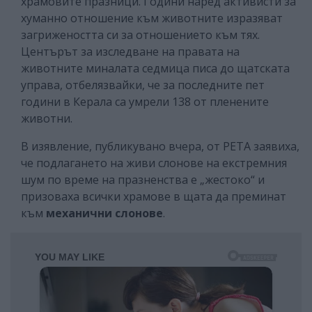
храмовите празници. Години наред активисти за
хуманно отношение към животните изразяват
загрижеността си за отношението към тях.
Центърът за изследване на правата на
животните миналата седмица писа до щатската
управа, отбелязвайки, че за последните пет
години в Керала са умрели 138 от пленените
животни.
В изявление, публикувано вчера, от PETA заявиха,
че подлагането на живи слонове на екстремния
шум по време на празненства е „жестоко“ и
призоваха всички храмове в щата да преминат
към
механични слонове
.