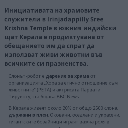
Инициативата на храмовите
служители в Irinjadappilly Sree
Krishna Temple в южния индийски
щат Керала е продиктувана от
обещанието им да спрат да
използват живи животни във
всичките си празненства.
Слонът-робот е
дарение за храма
от
организацията „Хора за етично отношение към
животните” (PETA) и актрисата Парвати
Тирувоту, съобщава ВВС News
В Керала живеят около 20% от общо 2500 слона,
държани в плен
. Оковани, оседлани и украсени,
гигантските бозайници играят важна роля в