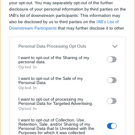
your opt-out. You may separately opt-out of the further
disclosure of your personal information by third parties on the
IAB’s list of downstream participants. This information may
also be disclosed by us to third parties on the
IAB’s List of
Downstream Participants
that may further disclose it to other
third parties.
Изкуствен интелект за първи път
Personal Data Processing Opt Outs
създаде нови жизнеспособни вируси
I want to opt-out of the Sharing of my
personal data.
07.08.2026 / 15:30
Opted In
I want to opt-out of the Sale of my
Personal Data.
Opted In
I want to opt-out of processing my
Personal Data for Targeted Advertising.
Opted In
I want to opt-out of Collection, Use,
Retention, Sale, and/or Sharing of my
Personal Data that Is Unrelated with the
Purposes for which it was collected.