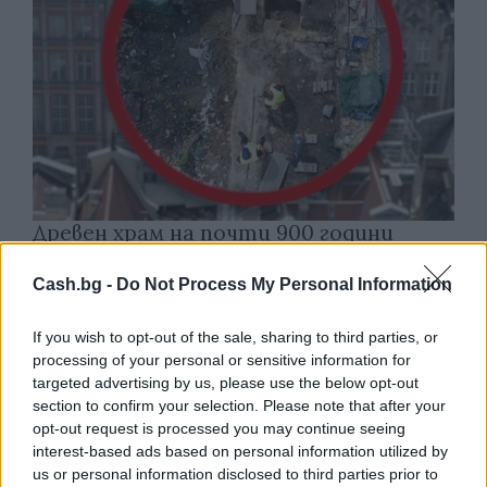
Древен храм на почти 900 години
откриха под кафене за сладолед в
Полша
Cash.bg -
Do Not Process My Personal Information
07.08.2026 / 16:00
If you wish to opt-out of the sale, sharing to third parties, or
processing of your personal or sensitive information for
targeted advertising by us, please use the below opt-out
section to confirm your selection. Please note that after your
opt-out request is processed you may continue seeing
interest-based ads based on personal information utilized by
us or personal information disclosed to third parties prior to