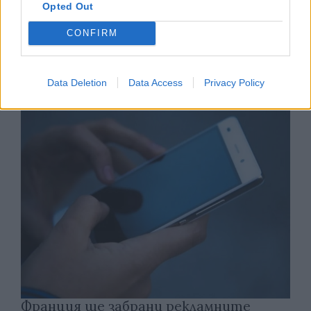
Opted Out
CONFIRM
Астронавти на NASA излязоха в
открития космос
Data Deletion
Data Access
Privacy Policy
07.08.2026 / 15:00
Франция ще забрани рекламните