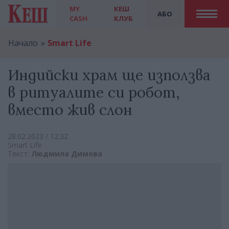
MY
КЕШ
АБО
CASH
КЛУБ
Начало
Smart Life
Индийски храм ще използва
в ритуалите си робот,
вместо жив слон
28.02.2023 / 12:32
Smart Life
Текст:
Людмила Димова