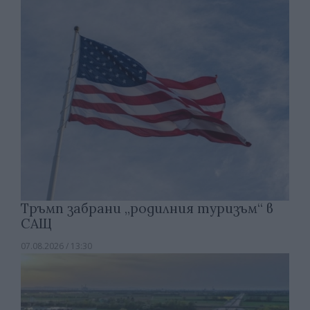
Тръмп забрани „родилния туризъм“ в
САЩ
07.08.2026 / 13:30