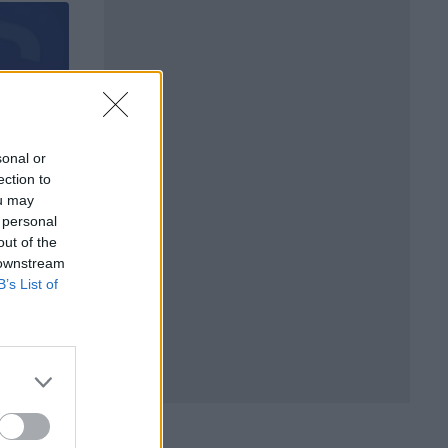
sonal or
ection to
ou may
 personal
out of the
 downstream
B’s List of