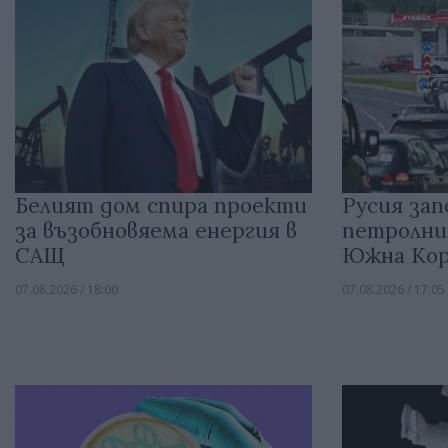
Белият дом спира проекти
Русия зап
за възобновяема енергия в
петролни
САЩ
Южна Кор
07.08.2026 / 18:00
07.08.2026 / 17:05