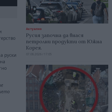
Актуално
и
Русия започна да внася
терство
петролни продукти от Южна
Корея.
07.08.2026 / 17:05
а руски
 на
тно
ие
вието