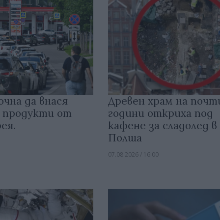
очна да внася
Древен храм на почт
 продукти от
години откриха под
ея.
кафене за сладолед в
Полша
07.08.2026 / 16:00