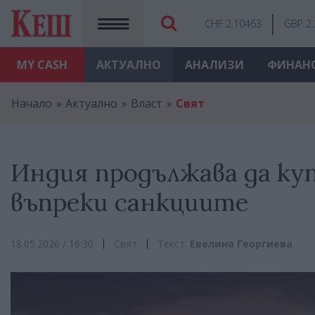
CHF 2.10463
GBP 2
MY
CASH
АКТУАЛНО
АНАЛИЗИ
ФИНАН
Начало
Актуално
Власт
Свят
Индия продължава да ку
въпреки санкциите
18.05.2026 / 16:30
Свят
Текст:
Евелина Георгиева