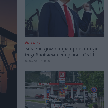
Актуално
Белият дом спира проекти за
възобновяема енергия в САЩ
07.08.2026 / 18:00