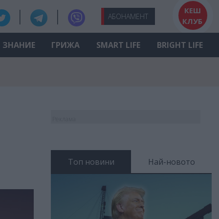
КЕШ
АБО
НАМЕНТ
КЛУБ
ЗНАНИЕ
ГРИЖА
SMART LIFE
BRIGHT LIFE
Реклама
Топ новини
Най-новото