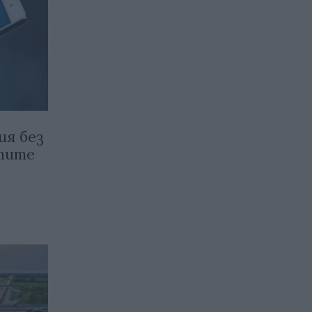
ия без
атите