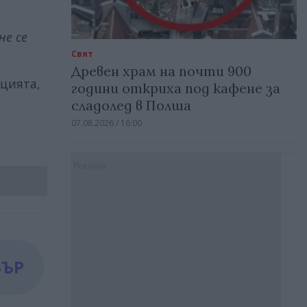
не се
Свят
Древен храм на почти 900
ацията,
години откриха под кафене за
сладолед в Полша
07.08.2026 / 16:00
Реклама
БЪР