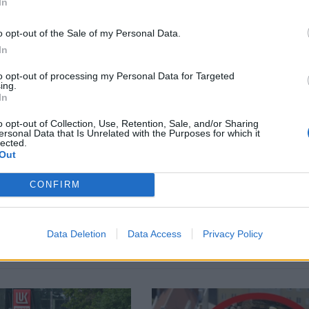
In
o opt-out of the Sale of my Personal Data.
In
брани „родилния
САЩ въвеждат визови
to opt-out of processing my Personal Data for Targeted
 в САЩ
гаранции до 250 хил. до
ing.
за определени кандида
In
30
06.08.2026 / 10:00
o opt-out of Collection, Use, Retention, Sale, and/or Sharing
ersonal Data that Is Unrelated with the Purposes for which it
lected.
Out
Previous
Previous
CONFIRM
Data Deletion
Data Access
Privacy Policy
В