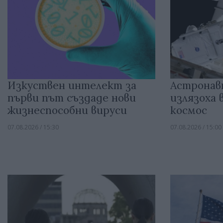
Изкуствен интелект за
Астронав
първи път създаде нови
излязоха
жизнеспособни вируси
космос
07.08.2026 / 15:30
07.08.2026 / 15:00