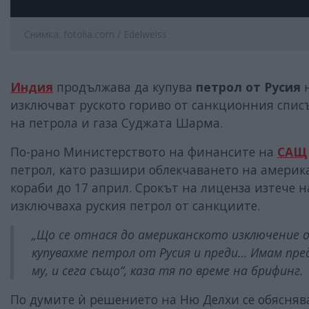
Снимка: fotolia.com / Edelweiss
Индия
продължава да купува
петрол от Русия
н
изключват руското гориво от санкционния спис
на петрола и газа Суджата Шарма.
По-рано Министерството на финансите на
САЩ
петрол, като разшири облекчаването на амери
кораби до 17 април. Срокът на лиценза изтече 
изключваха руския петрол от санкциите.
„Що се отнася до американското изключение о
купувахме петрол от Русия и преди… Имам пре
му, и сега също“, каза тя по време на брифинг.
По думите ѝ решението на Ню Делхи се обяснява