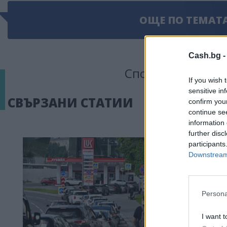
ОЩЕ ПО ТЕМАТ
Cash.bg 
Сподели тази ста
If you wish 
sensitive in
СВЪРЗАНИ СТАТИИ
confirm you
continue se
information 
further disc
participants
Downstream 
Persona
I want t