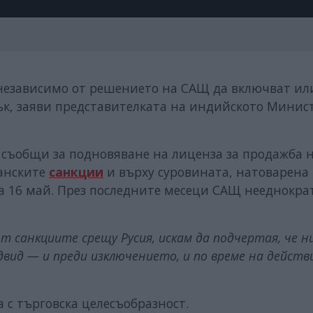
езависимо от решението на САЩ да включват ил
ък, заяви представителката на индийското Минис
съобщи за подновяване на лиценза за продажба н
канските
санкции
и върху суровината, натоварена
на 16 май. През последните месеци САЩ нееднокра
т санкциите срещу Русия, искам да подчертая, че н
двид — и преди изключението, и по време на дейст
 с търговска целесъобразност.