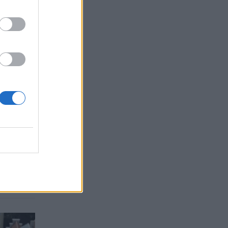
Търговският дефицит на
лара
САЩ с ЕС е нараснал с
ти
36,4% през юни
04.08.2026 / 16:00
ИЖ ВСИЧКИ