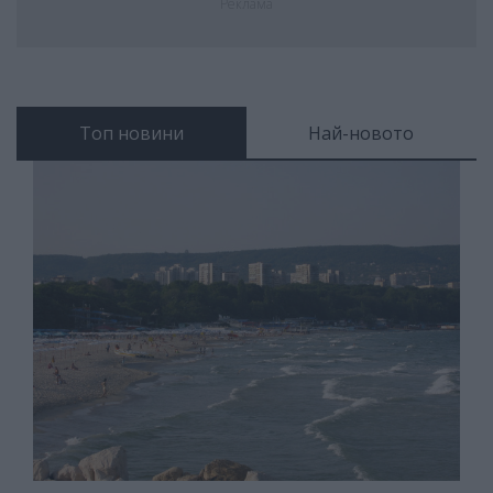
Реклама
Топ новини
Най-новото