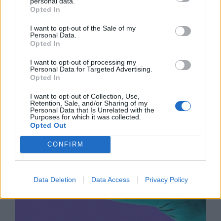
personal data.
Opted In
I want to opt-out of the Sale of my
Древен храм на почти 900 години
Personal Data.
Opted In
откриха под кафене за сладолед в
Полша
I want to opt-out of processing my
Personal Data for Targeted Advertising.
07.08.2026 / 16:00
Opted In
I want to opt-out of Collection, Use,
Retention, Sale, and/or Sharing of my
Personal Data that Is Unrelated with the
Purposes for which it was collected.
Opted Out
CONFIRM
Data Deletion
Data Access
Privacy Policy