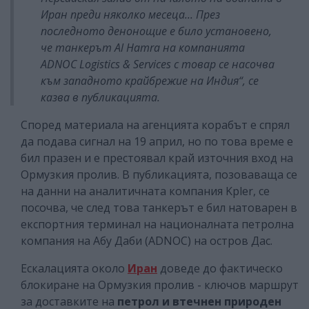
Иран преди няколко месеца... През
последното денонощие е било установено,
че танкерът Al Hamra на компанията
ADNOC Logistics & Services с товар се насочва
към западното крайбрежие на Индия“, се
казва в публикацията.
Според материала на агенцията корабът е спрял
да подава сигнал на 19 април, но по това време е
бил празен и е престоявал край източния вход на
Ормузкия пролив. В публикацията, позоваваща се
на данни на аналитичната компания Kpler, се
посочва, че след това танкерът е бил натоварен в
експортния терминал на националната петролна
компания на Абу Даби (ADNOC) на остров Дас.
Ескалацията около
Иран
доведе до фактическо
блокиране на Ормузкия пролив - ключов маршрут
за доставките на
петрол и втечнен природен