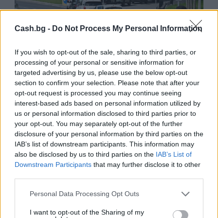
Cash.bg -
Do Not Process My Personal Information
If you wish to opt-out of the sale, sharing to third parties, or
processing of your personal or sensitive information for
targeted advertising by us, please use the below opt-out
Русия започна да внася петролни
section to confirm your selection. Please note that after your
продукти от Южна Корея.
opt-out request is processed you may continue seeing
07.08.2026 / 17:05
interest-based ads based on personal information utilized by
us or personal information disclosed to third parties prior to
your opt-out. You may separately opt-out of the further
disclosure of your personal information by third parties on the
IAB’s list of downstream participants. This information may
also be disclosed by us to third parties on the
IAB’s List of
Downstream Participants
that may further disclose it to other
third parties.
Personal Data Processing Opt Outs
I want to opt-out of the Sharing of my