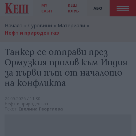
MY
КЕШ
АБО
CASH
КЛУБ
Начало
Суровини
Материали
Нефт и природен газ
Танкер се отправи през
Ормузкия пролив към Индия
за първи път от началото
на конфликта
24.05.2026 / 11:30
Нефт и природен газ
Текст:
Евелина Георгиева