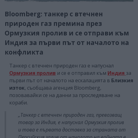
Bloomberg: танкер с втечнен
природен газ премина през
Ормузкия пролив и се отправи към
Индия за първи път от началото на
конфликта
Танкер с втечнен природен газ е напуснал
Ормузкия пролив
и се е отправил към
Индия
за
първи път от началото на ескалацията в
Близкия
изток
, съобщава агенция Bloomberg,
позовавайки се на данни за проследяване на
кораби.
„Танкер с втечнен природен газ, превозващ
товар за Индия, е напуснал Ормузкия пролив
и това е първата доставка за страната от
Персийския залив от началото на войната в