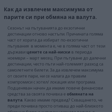
Как да извлечем максимума от
парите си при обмяна на валута.
Сезонът на пътуванията до екзотични
дестинации отново настъпи. Причината голяма
част от хората да избират по-екзотични
пътувания в момента е, че в голяма част от тези
държави
цените са най-ниски
в периода
ноември – март месец. При пътуване до далечни
дестинации, често пъти най-големият разход са
самолетните билети. За да извлечем максимума
от своите пари, ни се налага да правим
компромиси с хотел/ локация или програма.
Подценяван начин да имаме повече финансови
средства за своята почивка е
обмяната на
валута
. Какво имаме предвид? Схващането, че
преди почивка просто отиваш до най-близкото
обменно бюро и купуваш нужната валута, е