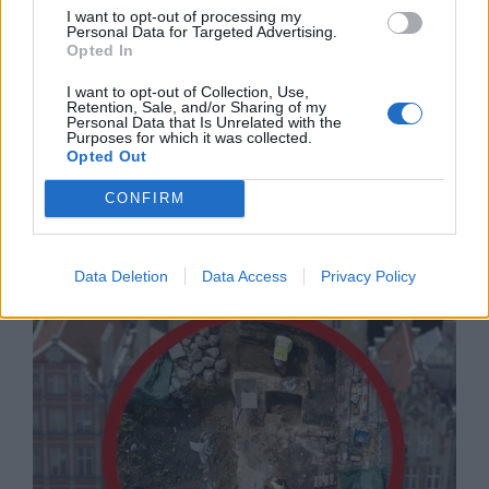
I want to opt-out of processing my
Personal Data for Targeted Advertising.
Opted In
I want to opt-out of Collection, Use,
Retention, Sale, and/or Sharing of my
Personal Data that Is Unrelated with the
Purposes for which it was collected.
Opted Out
CONFIRM
Русия започна да внася петролни
продукти от Южна Корея.
Data Deletion
Data Access
Privacy Policy
07.08.2026 / 17:05