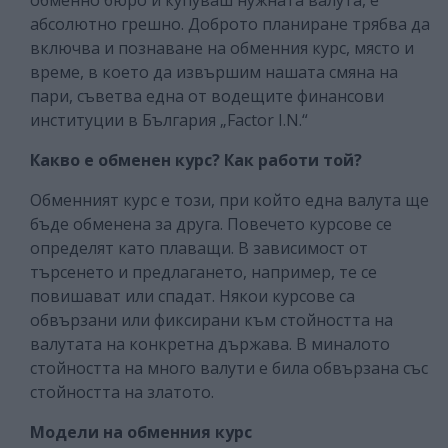
абсолютно грешно. Доброто планиране трябва да
включва и познаване на обменния курс, място и
време, в което да извършим нашата смяна на
пари, съветва една от водещите финансови
институции в България „Factor I.N.“
Какво е обменен курс? Как работи той?
Обменният курс е този, при който една валута ще
бъде обменена за друга. Повечето курсове се
определят като плаващи. В зависимост от
търсенето и предлагането, например, те се
повишават или спадат. Някои курсове са
обвързани или фиксирани към стойността на
валутата на конкретна държава. В миналото
стойността на много валути е била обвързана със
стойността на златото.
Модели на обменния курс