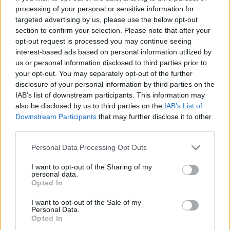
processing of your personal or sensitive information for
targeted advertising by us, please use the below opt-out
section to confirm your selection. Please note that after your
opt-out request is processed you may continue seeing
interest-based ads based on personal information utilized by
us or personal information disclosed to third parties prior to
your opt-out. You may separately opt-out of the further
disclosure of your personal information by third parties on the
IAB’s list of downstream participants. This information may
also be disclosed by us to third parties on the
IAB’s List of
Downstream Participants
that may further disclose it to other
third parties.
Белият дом спира проекти за
Personal Data Processing Opt Outs
възобновяема енергия в САЩ
I want to opt-out of the Sharing of my
personal data.
07.08.2026 / 18:00
Opted In
I want to opt-out of the Sale of my
Personal Data.
Opted In