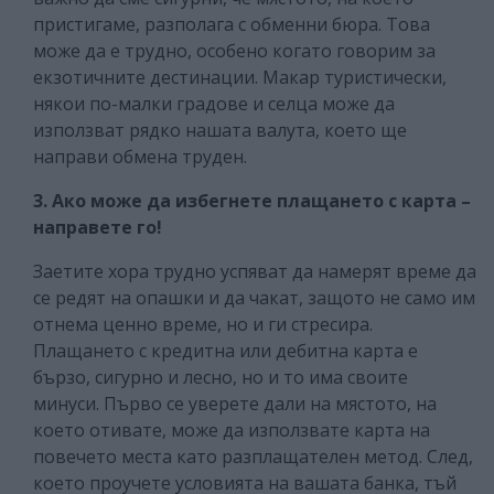
пристигаме, разполага с обменни бюра. Това
може да е трудно, особено когато говорим за
екзотичните дестинации. Макар туристически,
някои по-малки градове и селца може да
използват рядко нашата валута, което ще
направи обмена труден.
3. Ако може да избегнете плащането с карта –
направете го!
Заетите хора трудно успяват да намерят време да
се редят на опашки и да чакат, защото не само им
отнема ценно време, но и ги стресира.
Плащането с кредитна или дебитна карта е
бързо, сигурно и лесно, но и то има своите
минуси. Първо се уверете дали на мястото, на
което отивате, може да използвате карта на
повечето места като разплащателен метод. След,
което проучете условията на вашата банка, тъй