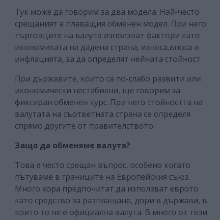
Тук може да говорим за два модела. Най-често
срещаният е плаващия обменен модел. При него
търговците на валута използват фактори като
икономиката на дадена страна, износа,вноса и
инфлацията, за да определят нейната стойност.
При държавите, които са по-слабо развити или
икономически нестабилни, ще говорим за
фиксиран обменен курс. При него стойността на
валутата на съответната страна се определя
спрямо другите от правителството.
Защо да обменяме валута?
Това е често срещан въпрос, особено когато
пътуваме в границите на Европейския съюз.
Много хора предпочитат да използват еврото
като средство за разплащане, дори в държави, в
които то не е официална валута. В много от тези