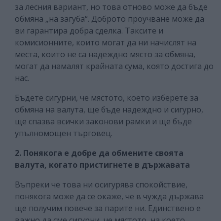
за лесния вариант, но това отново може да бъде
обмяна „на загуба“. Доброто проучване може да
ви гарантира добра сделка. Таксите и
комисионните, които могат да ни начислят на
места, които не са надеждно място за обмяна,
могат да намалят крайната сума, която достига до
нас.
Бъдете сигурни, че мястото, което изберете за
обмяна на валута, ще бъде надеждно и сигурно,
ще спазва всички законови рамки и ще бъде
упълномощен търговец.
2. Понякога е добре да обмените своята
валута, когато пристигнете в държавата
Въпреки че това ни осигурява спокойствие,
понякога може да се окаже, че в чужда държава
ще получим повече за парите ни. Единствено е
важно да сме сигурни, че мястото, на което