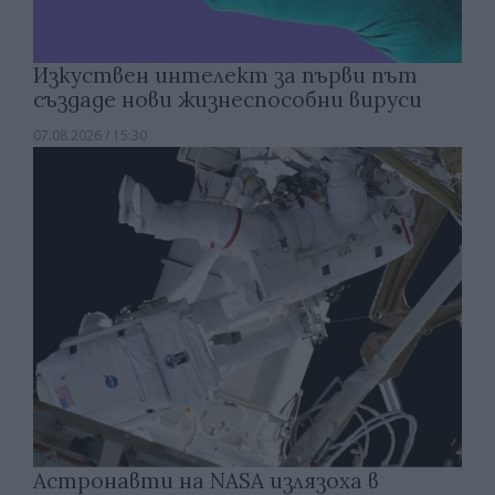
Изкуствен интелект за първи път
създаде нови жизнеспособни вируси
07.08.2026 / 15:30
Астронавти на NASA излязоха в