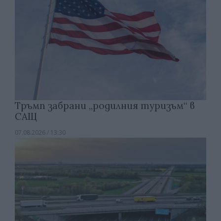
Тръмп забрани „родилния туризъм“ в
САЩ
07.08.2026 / 13:30