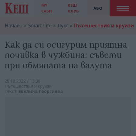
MY
КЕШ
АБО
CASH
КЛУБ
Начало
Smart Life
Лукс
Пътешествия и круизи
Как да си осигурим приятна
почивка в чужбина: съвети
при обмяната на валута
25.10.2022 / 13:30
Пътешествия и круизи
Текст:
Евелина Георгиева