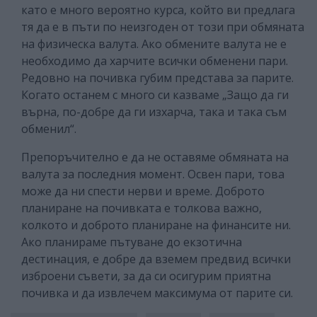
като е много вероятно курса, който ви предлага
тя да е в пъти по неизгоден от този при обмяната
на физическа валута. Ако обмените валута не е
необходимо да харчите всички обменени пари.
Редовно на почивка губим представа за парите.
Когато останем с много си казваме „Защо да ги
върна, по-добре да ги изхарча, така и така съм
обменил“.
Препоръчително е да не оставяме обмяната на
валута за последния момент. Освен пари, това
може да ни спести нерви и време. Доброто
планиране на почивката е толкова важно,
колкото и доброто планиране на финансите ни.
Ако планираме пътуване до екзотична
дестинация, е добре да вземем предвид всички
изброени съвети, за да си осигурим приятна
почивка и да извлечем максимума от парите си.