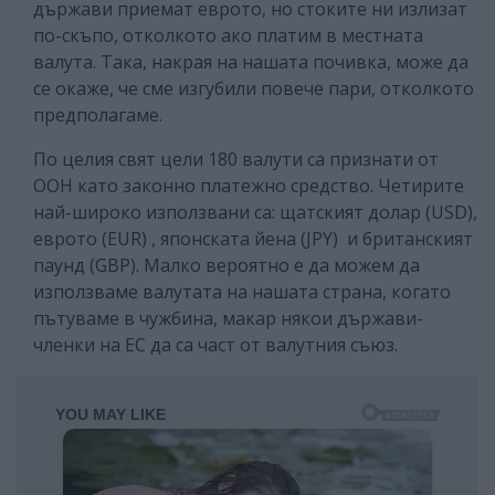
държави приемат еврото, но стоките ни излизат
по-скъпо, отколкото ако платим в местната
валута. Така, накрая на нашата почивка, може да
се окаже, че сме изгубили повече пари, отколкото
предполагаме.
По целия свят цели 180 валути са признати от
ООН като законно платежно средство. Четирите
най-широко използвани са: щатският долар (USD),
еврото (EUR) , японската йена (JPY) и британският
паунд (GBP). Малко вероятно е да можем да
използваме валутата на нашата страна, когато
пътуваме в чужбина, макар някои държави-
членки на ЕС да са част от валутния съюз.