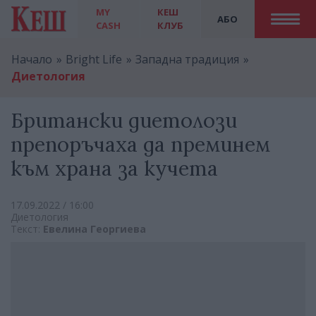
MY
КЕШ
АБО
CASH
КЛУБ
Начало
Bright Life
Западна традиция
Диетология
Британски диетолози
препоръчаха да преминем
към храна за кучета
17.09.2022 / 16:00
Диетология
Текст:
Евелина Георгиева