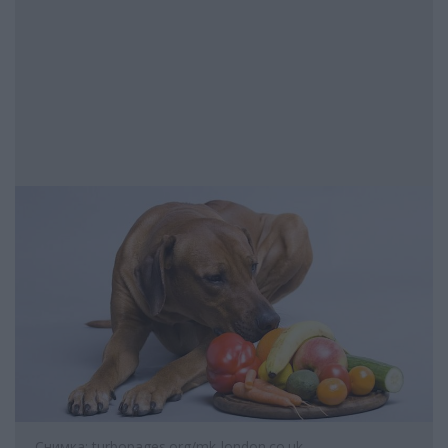
Снимка: turbopages.org/mk-london.co.uk