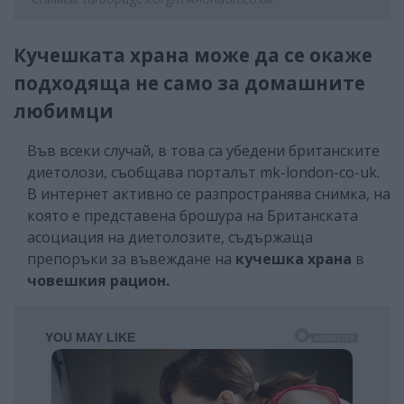
Кучешката храна може да се окаже
подходяща не само за домашните
любимци
Във всеки случай, в това са убедени британските
диетолози, съобщава порталът mk-london-co-uk.
В интернет активно се разпространява снимка, на
която е представена брошура на Британската
асоциация на диетолозите, съдържаща
препоръки за въвеждане на
кучешка храна
в
човешкия рацион.