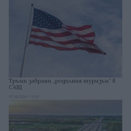
Тръмп забрани „родилния туризъм“ в
САЩ
07.08.2026 / 13:30