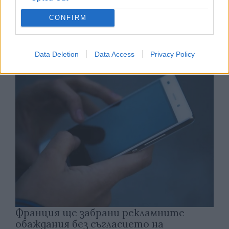
CONFIRM
Астронавти на NASA излязоха в
открития космос
07.08.2026 / 15:00
Data Deletion
Data Access
Privacy Policy
Франция ще забрани рекламните
обаждания без съгласието на