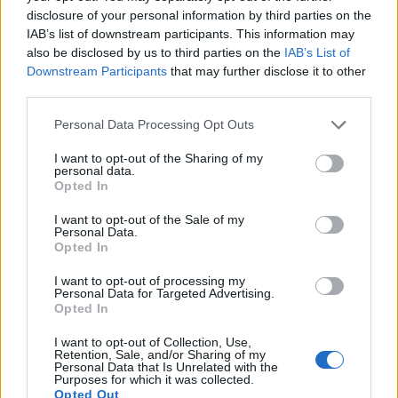
disclosure of your personal information by third parties on the
IAB’s list of downstream participants. This information may
also be disclosed by us to third parties on the
IAB’s List of
Downstream Participants
that may further disclose it to other
third parties.
Изкуствен интелект за първи път
Personal Data Processing Opt Outs
създаде нови жизнеспособни вируси
I want to opt-out of the Sharing of my
07.08.2026 / 15:30
personal data.
Opted In
I want to opt-out of the Sale of my
Personal Data.
Opted In
I want to opt-out of processing my
Personal Data for Targeted Advertising.
Opted In
I want to opt-out of Collection, Use,
Retention, Sale, and/or Sharing of my
Personal Data that Is Unrelated with the
Purposes for which it was collected.
Opted Out