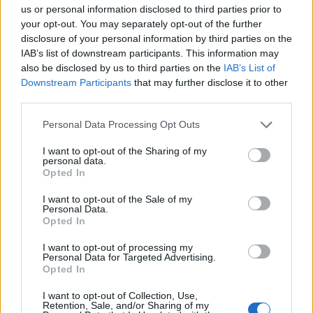
us or personal information disclosed to third parties prior to
your opt-out. You may separately opt-out of the further
disclosure of your personal information by third parties on the
IAB’s list of downstream participants. This information may
also be disclosed by us to third parties on the
IAB’s List of
Downstream Participants
that may further disclose it to other
third parties.
Personal Data Processing Opt Outs
Белият дом спира проекти за
I want to opt-out of the Sharing of my
възобновяема енергия в САЩ
personal data.
Opted In
07.08.2026 / 18:00
I want to opt-out of the Sale of my
Personal Data.
Opted In
I want to opt-out of processing my
Personal Data for Targeted Advertising.
Opted In
I want to opt-out of Collection, Use,
Retention, Sale, and/or Sharing of my