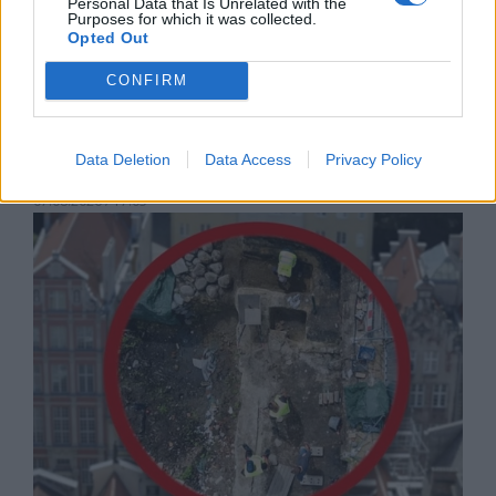
Personal Data that Is Unrelated with the
Purposes for which it was collected.
Opted Out
CONFIRM
Русия започна да внася петролни
Data Deletion
Data Access
Privacy Policy
продукти от Южна Корея.
07.08.2026 / 17:05