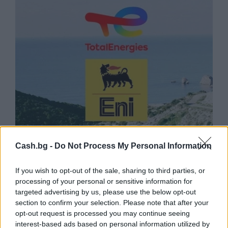
Природен газ от Кипър ще потече към
Cash.bg -
Do Not Process My Personal Information
Европа през 2028 година
If you wish to opt-out of the sale, sharing to third parties, or
09.08.2026 / 17:30
processing of your personal or sensitive information for
targeted advertising by us, please use the below opt-out
section to confirm your selection. Please note that after your
opt-out request is processed you may continue seeing
interest-based ads based on personal information utilized by