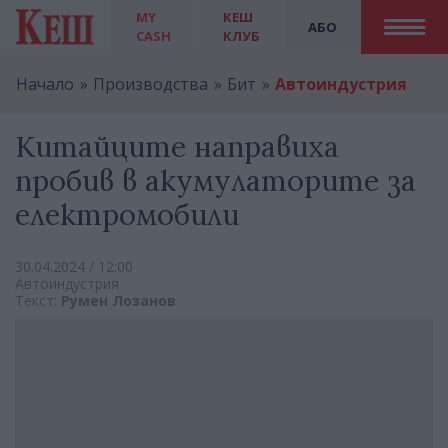
MY
КЕШ
АБО
CASH
КЛУБ
Начало
Производства
Бит
Автоиндустрия
Китайците направиха
пробив в акумулаторите за
електромобили
30.04.2024 / 12:00
Автоиндустрия
Текст:
Румен Лозанов