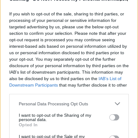
Русия започна да внася петролни
If you wish to opt-out of the sale, sharing to third parties, or
продукти от Южна Корея.
processing of your personal or sensitive information for
07.08.2026 / 17:05
targeted advertising by us, please use the below opt-out
section to confirm your selection. Please note that after your
opt-out request is processed you may continue seeing
interest-based ads based on personal information utilized by
us or personal information disclosed to third parties prior to
your opt-out. You may separately opt-out of the further
disclosure of your personal information by third parties on the
IAB’s list of downstream participants. This information may
also be disclosed by us to third parties on the
IAB’s List of
Downstream Participants
that may further disclose it to other
third parties.
Personal Data Processing Opt Outs
I want to opt-out of the Sharing of my
personal data.
Древен храм на почти 900 години
Opted In
откриха под кафене за сладолед в
Полша
I want to opt-out of the Sale of my