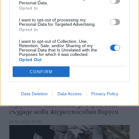
Personal Data.
07.08.2026 / 16:00
Opted In
I want to opt-out of processing my
Personal Data for Targeted Advertising.
Opted In
I want to opt-out of Collection, Use,
Retention, Sale, and/or Sharing of my
Personal Data that Is Unrelated with the
Purposes for which it was collected.
Opted Out
CONFIRM
Data Deletion
Data Access
Privacy Policy
Изкуствен интелект за първи път
създаде нови жизнеспособни вируси
07.08.2026 / 15:30