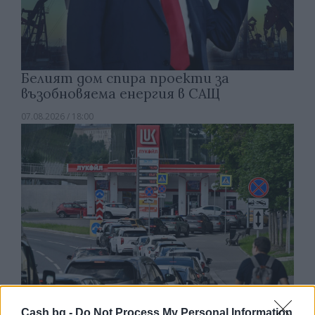
Белият дом спира проекти за
възобновяема енергия в САЩ
07.08.2026 / 18:00
Cash.bg -
Do Not Process My Personal Information