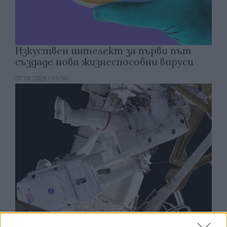
Изкуствен интелект за първи път
създаде нови жизнеспособни вируси
07.08.2026 / 15:30