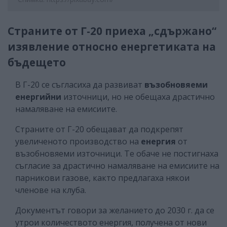
Страните от Г-20 приеха „сдържано“
изявление относно енергетиката на
бъдещето
В Г-20 се съгласиха да развиват
възобновяеми
енергийни
източници, но не обещаха драстично
намаляване на емисиите.
Страните от Г-20 обещават да подкрепят
увеличеното производство на
енергия
от
възобновяеми източници. Те обаче не постигнаха
съгласие за драстично намаляване на емисиите на
парникови газове, както предлагаха някои
членове на клуба.
Документът говори за желанието до 2030 г. да се
утрои количеството енергия, получена от нови