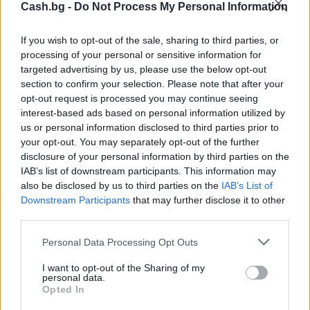
Cash.bg -
Do Not Process My Personal Information
Астронавти на NASA излязоха в
открития космос
If you wish to opt-out of the sale, sharing to third parties, or
07.08.2026 / 15:00
processing of your personal or sensitive information for
targeted advertising by us, please use the below opt-out
section to confirm your selection. Please note that after your
opt-out request is processed you may continue seeing
interest-based ads based on personal information utilized by
us or personal information disclosed to third parties prior to
your opt-out. You may separately opt-out of the further
disclosure of your personal information by third parties on the
IAB’s list of downstream participants. This information may
also be disclosed by us to third parties on the
IAB’s List of
Downstream Participants
that may further disclose it to other
third parties.
Personal Data Processing Opt Outs
Франция ще забрани рекламните
I want to opt-out of the Sharing of my
personal data.
обаждания без съгласието на
Opted In
абонатите от 11 август