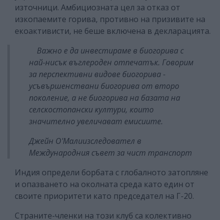
източници. Амбициозната цел за отказ от
изкопаемите горива, противно на призивите на
екоактивисти, не беше включена в декларацията.
Важно е да инвестираме в биогорива с
най-нисък въглероден отпечатък. Говорим
за перспективни видове биогорива -
усъвършенствани биогорива от второ
поколение, а не биогорива на базата на
селскостопански култури, които
значително увеличават емисиите.
Джейн О'Мали
изследовател в
Международния съвет за чист транспорт
Индия определи борбата с глобалното затопляне
и опазването на околната среда като един от
своите приоритети като председател на Г-20.
Страните-членки на този клуб са колективно