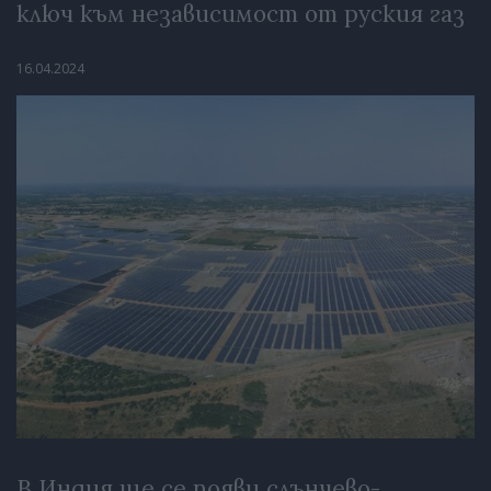
ключ към независимост от руския газ
16.04.2024
В Индия ще се появи слънчево-