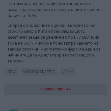
система за анаеробна ферментация, която
намалява изпарението на миризливите газове с
повече от 90%.
Според официалните оценки, търсенето на
свинско месо в Китай през следващото
десетилетие
ще се увеличи
от 51,77 милиона
тона на 60,77 милиона тона. Изграждането на
такива огромни многоетажни ферми е един от
начините да се удовлетвори нарастващото
търсене
.
КИТАЙ
ЖИВОТНОВЪДСТВО
ФЕРМА
ВСИЧКИ НОВИНИ »