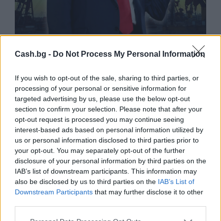
Белият дом спира проекти за
възобновяема енергия в САЩ
Cash.bg -
Do Not Process My Personal Information
07.08.2026 / 18:00
If you wish to opt-out of the sale, sharing to third parties, or
processing of your personal or sensitive information for
targeted advertising by us, please use the below opt-out
section to confirm your selection. Please note that after your
opt-out request is processed you may continue seeing
interest-based ads based on personal information utilized by
us or personal information disclosed to third parties prior to
your opt-out. You may separately opt-out of the further
disclosure of your personal information by third parties on the
IAB’s list of downstream participants. This information may
also be disclosed by us to third parties on the
IAB’s List of
Downstream Participants
that may further disclose it to other
third parties.
Русия започна да внася петролни