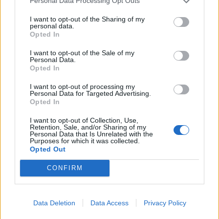
Personal Data Processing Opt Outs
продукти от Южна Корея.
I want to opt-out of the Sharing of my
personal data.
07.08.2026 / 17:05
Opted In
I want to opt-out of the Sale of my
Personal Data.
Opted In
I want to opt-out of processing my
Personal Data for Targeted Advertising.
Opted In
I want to opt-out of Collection, Use,
Retention, Sale, and/or Sharing of my
Personal Data that Is Unrelated with the
Purposes for which it was collected.
Opted Out
CONFIRM
Древен храм на почти 900 години
откриха под кафене за сладолед в
Полша
Data Deletion
Data Access
Privacy Policy
07.08.2026 / 16:00