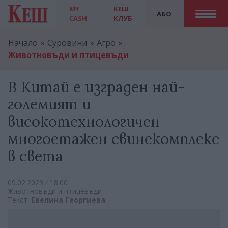
MY
КЕШ
АБО
CASH
КЛУБ
Начало
Суровини
Агро
Животновъди и птицевъди
В Китай е изграден най-
големият и
високотехнологичен
многоетажен свинекомплекс
в света
09.02.2023 / 18:00
Животновъди и птицевъди
Текст:
Евелина Георгиева