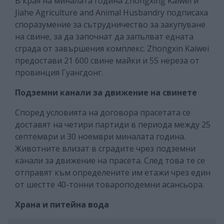
В края на миналата година Zhongxing Kaiwei и
Jiahe Agriculture and Animal Husbandry подписаха
споразумение за сътрудничество за закупуване
на свине, за да започнат да запълват едната
сграда от завършения комплекс. Zhongxin Kaiwei
предостави 21 600 свине майки и 55 нереза от
провинция Гуангдонг.
Подземни канали за движение на свинете
Според условията на договора прасетата се
доставят на четири партиди в периода между 25
септември и 30 ноември миналата година.
Животните влизат в сградите чрез подземни
канали за движение на прасета. След това те се
отправят към определените им етажи чрез един
от шестте 40-тонни товароподемни асансьора.
Храна и питейна вода