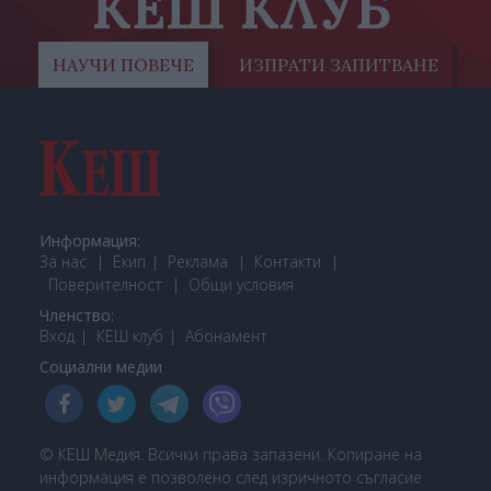
КЕШ КЛУБ
НАУЧИ ПОВЕЧЕ
ИЗПРАТИ ЗАПИТВАНЕ
Информация:
За нас
Екип
Реклама
Контакти
Поверителност
Общи условия
Членство:
Вход
КЕШ клуб
Або
намент
Социални медии
© КЕШ Медия. Всички права запазени. Копиране на
информация е позволено след изричното съгласие