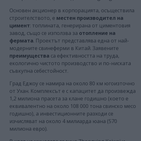
Основен акционер в корпорацията, осъществила
строителството, е
местен производител на
цимент
: топлината, генерирана от циментовия
завод, също се използва за
отопление на
фермата
. Проектът представлява една от най-
модерните свинеферми в Китай. Заявените
преимущества
са ефективността на труда,
екологично чистото производство и по-ниската
съвкупна себестойност.
Град Еджоу се намира на около 80 км югоизточно
от Ухан. Комплексът е с капацитет да произвежда
1,2 милиона прасета за клане годишно (което е
еквивалентно на около 108 000 тона свинско месо
годишно), а инвестиционните разходи се
изчисляват на около 4 милиарда юана (570
милиона евро).