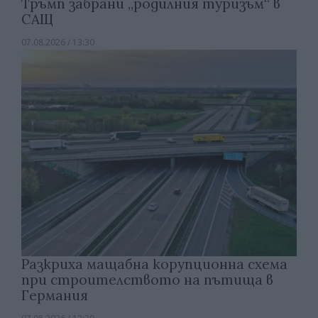
Тръмп забрани „родилния туризъм“ в
САЩ
07.08.2026 / 13:30
Разкриха мащабна корупционна схема
при строителството на пътища в
Германия