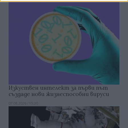
Изкуствен интелект за първи път
създаде нови жизнеспособни вируси
07.08.2026 / 15:30