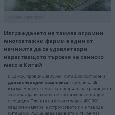
Снимка: PigProgress
Изграждането на такива огромни
многоетажни ферми е един от
начините да се удовлетвори
нарастващото търсене на свинско
месо в Китай
В Еджоу, провинция Хубей, Китай, са построени
два свиневъдни комплекса
с височина
26
етажа
. Новият комплекс продължава традицията
за изграждане на многоетажни животновъдни
площадки. Площта на всяка сграда е 400 000
квадратни метра, а устройството им е твърде
интересно, съобщава изданието PigProgress.