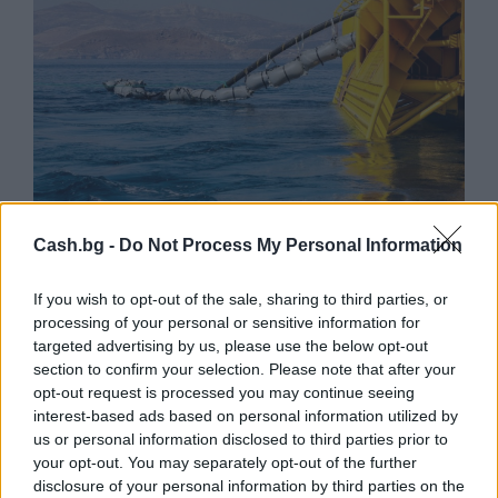
Френска инвестиция активира
Cash.bg -
Do Not Process My Personal Information
изграждането на интерконектора
между Гърция и Кипър
If you wish to opt-out of the sale, sharing to third parties, or
06.08.2026 / 17:06
processing of your personal or sensitive information for
targeted advertising by us, please use the below opt-out
section to confirm your selection. Please note that after your
opt-out request is processed you may continue seeing
interest-based ads based on personal information utilized by
us or personal information disclosed to third parties prior to
your opt-out. You may separately opt-out of the further
disclosure of your personal information by third parties on the