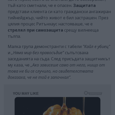
тъй като сметнали, че е опасен.
Защитата
представи клиента си като граждански ангажиран
тийнейджър, чийто живот е бил застрашен. През
цялия процес Ритънхаус настояваше, че е
стрелял при самозащита
срещу вилнееща
тълпа.
Малка група демонстранти с табели
"Кайл е убиец"
и
„Няма мир без правосъдие”
съпътсваха
заседанията на съда. След присъдата защитникът
му каза, че
„Ако зависеше само от него, нищо от
това не би се случило, но свидетелствата
доказаха, че не той е започнал”
.