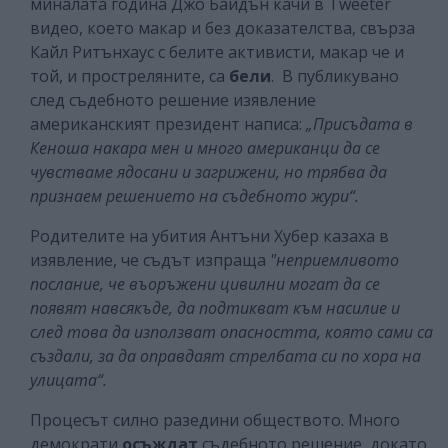
миналата година Джо Байдън качи в Tweeter
видео, което макар и без доказателства, свърза
Кайл Ритънхаус с белите активисти, макар че и
той, и простреляните, са
бели
. В публикувано
след съдебното решение изявление
американският президент написа:
„Присъдата в
Кеноша накара мен и много американци да се
чувстваме ядосани и загрижени, но трябва да
признаем решението на съдебното жури“.
Родителите на убития Антъни Хубер казаха в
изявление, че съдът изпраща
"неприемливото
послание, че въоръжени цивилни могат да се
появят навсякъде, да подтикват към насилие и
след това да използват опасността, която сами са
създали, за да оправдаят стрелбата си по хора на
улицата“.
Процесът силно разедини обществото. Много
демократи
осъждат
съдебното решение, докато