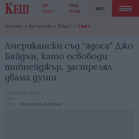
MY
КЕШ
АБО
CASH
КЛУБ
Начало
Актуално
Власт
Свят
Американски съд "ядоса" Джо
Байдън, като освободи
тийнейджър, застрелял
двама души
21.11.2021 / 08:50
Свят
Текст:
Людмила Димова