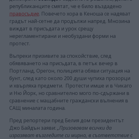
републиканците смятат, че е било въздадено
правосъдие
. Повечето хора в Кеноша се надяват
градът най-сетне да продължи напред. Мнозина
виждат в присъдата и урок срещу
нерегламентирани и необуздани форми на
протест.
Въпреки призивите за спокойствие, след
обявяването на присъдата, в петък вечер в
Портланд, Орегон, полицията обяви ситуация на
бунт, след като около 200 души чупиха прозорци
и хвърляха предмети. Протести имше и в Чикаго
и Ню Йорк, но сравнително мого по-сдържани в
сравнение с мащабните граждански вълнения в
САЩ миналата година.
Пред репортери пред Белия дом президентът
Джо Байдън заяви:
„Призовавам всички да
изразяват възгледите си мирно, в съответствие с