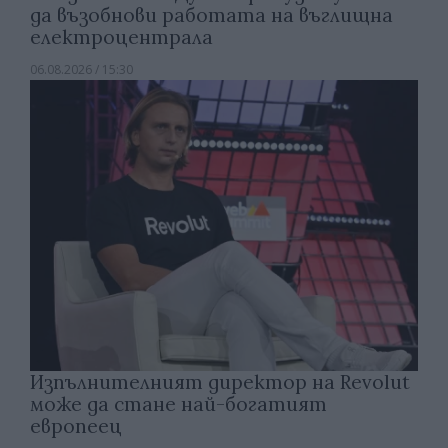
да възобнови работата на въглищна
електроцентрала
06.08.2026 / 15:30
Изпълнителният директор на Revolut
може да стане най-богатият
европеец