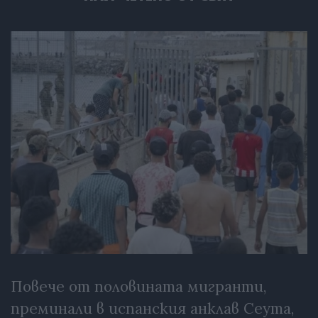
Повече от половината мигранти,
преминали в испанския анклав Сеута,