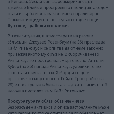
в Кеноша, Уискънсин, афроамериканецът
Джейкъб Блейк е прострелян от полицията седем
пъти в гърба и остава частично парализиран.
Тежкият инцидент е последван от две нощи
бунтове, грабежи и палежи.
В тази ситуация, в атмосферата на расови
сблъсъци, Джоузеф Розенбаум (на 36) преследва
Кайл Ритънхаус и се опитва да отнеме законно
притежаваното му оръжие. В сборичкването
Ритънхаус го прострелва смъртоносно. Антъни
Хубер (на 26) напада Ритънхауз, удряйки го по
главата и шията със скейтборд и също е
прострелян смъртоносно. Гейдж Гроскройц (на
28) е прострелян в бицепса, след като самият той
насочва пистолет към Кайл Ритенхаус.
Прокуратурата
обяви обвиняемия за
безразсъден активист и описа застреляните мъже
като герои, които се опитали да го обезоръжат,