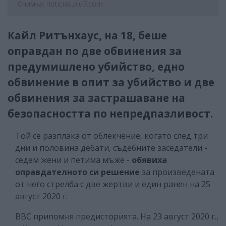
Снимка: noticias.plu7.com
Кайл Ритънхаус, на 18, беше
оправдан по две обвинения за
предумишлено убийство, едно
обвинение в опит за убийство и две
обвинения за застрашаване на
безопасността по непредпазливост.
Той се разплака от облекчение, когато след три
дни и половина дебати, съдебните заседатели -
седем жени и петима мъже -
обявиха
оправдателното си решение
за произведената
от него стрелба с две жертви и един ранен на 25
август 2020 г.
ВВС припомня предисторията. На 23 август 2020 г.,