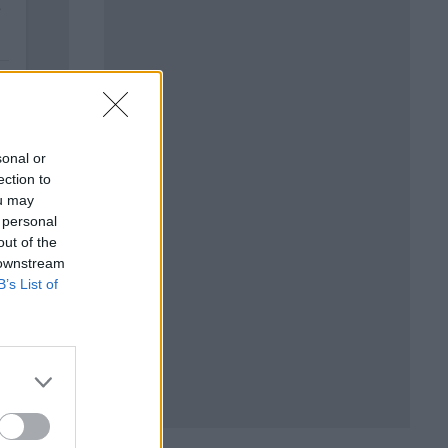
sonal or
ection to
ou may
 personal
out of the
 downstream
B’s List of