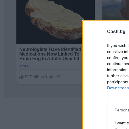
Cash.bg 
If you wish 
sensitive in
confirm you
continue se
information 
further disc
participants
Downstream 
Persona
I want t