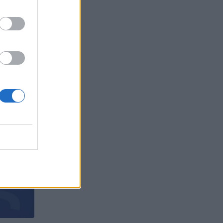
първият
БЪР