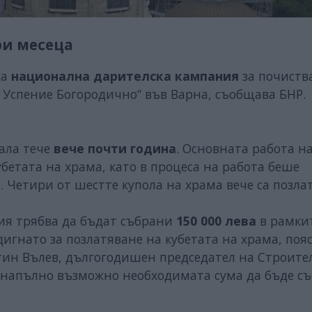
ри месеца
ха
национална дарителска кампания
за почиств
 Успение Богородично“ във Варна, съобщава БНР.
ала тече
вече почти година
. Основната работа н
бетата на храма, като в процеса на работа беше
 Четири от шестте купола на храма вече са позла
ия трябва да бъдат събрани
150 000 лева
в рамки
вдигнато за позлатяване на кубетата на храма, поя
тин Вълев, дългогодишен председател на Строите
е напълно възможно необходимата сума да бъде с