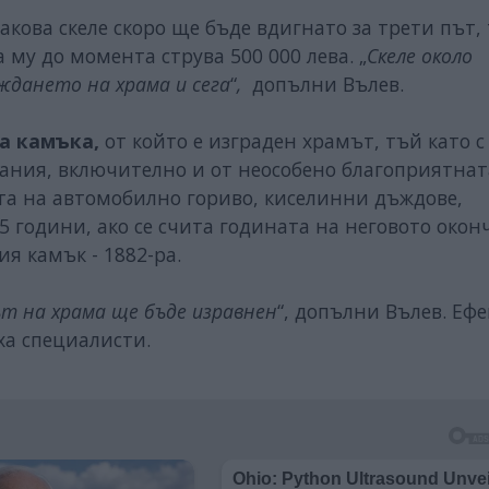
акова скеле скоро ще бъде вдигнато за трети път,
му до момента струва 500 000 лева. „
Скеле около
ждането на храма и сега
“
,
допълни Вълев.
а камъка,
от който е изграден храмът, тъй като с
гания, включително и от неособено благоприятнат
ята на автомобилно гориво, киселинни дъждове,
35 години, ако се счита годината на неговото око
ия камък - 1882-ра.
ът на храма ще бъде изравнен
“, допълни Вълев. Ефе
ха специалисти.