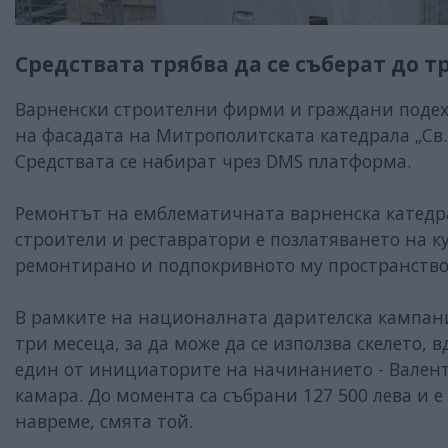
Средствата трябва да се съберат до т
Варненски строителни фирми и граждани поде
на фасадата на Митрополитската катедрала „Св.
Средствата се набират чрез DMS платформа.
Ремонтът на емблематичната варненска катедр
строители и реставратори е позлатяването на ку
ремонтирано и подпокривното му пространство.
В рамките на националната дарителска кампан
три месеца, за да може да се използва скелето, 
един от инициаторите на начинанието - Вален
камара. До момента са събрани 127 500 лева и 
навреме, смята той.