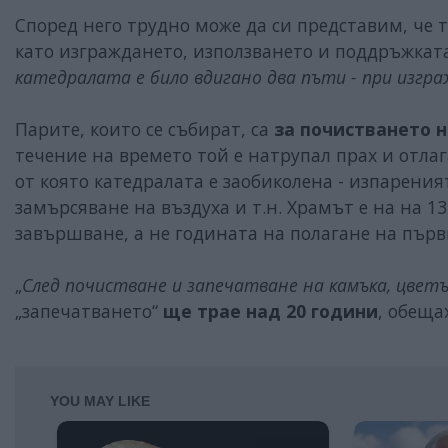
Според него трудно може да си представим, че т
като изграждането, използването и поддръжката 
катедралата е било вдигано два пъти - при изгра
Парите, които се събират, са
за почистването н
течение на времето той е натрупал прах и отла
от която катедралата е заобиколена - изпарени
замърсяване на въздуха и т.н. Храмът е на на 1
завършване, а не годината на полагане на първ
„
След почистване и запечатване на камъка, цвет
„запечатването“
ще трае над 20 години
, обеща