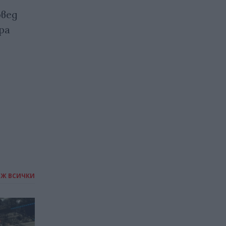
благотворителен концерт
овед
в подкрепа на Синята
ра
църква в с. Голема Раковица
28.03.2023 / 18:00
ИЖ ВСИЧКИ