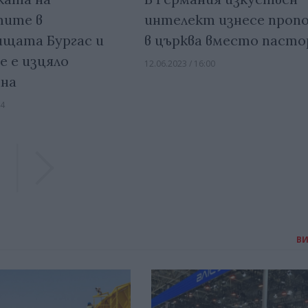
тите в
интелект изнесе проп
щата Бургас и
в църква вместо пасто
е е изцяло
12.06.2023 / 16:00
на
44
Previous
Previous
В