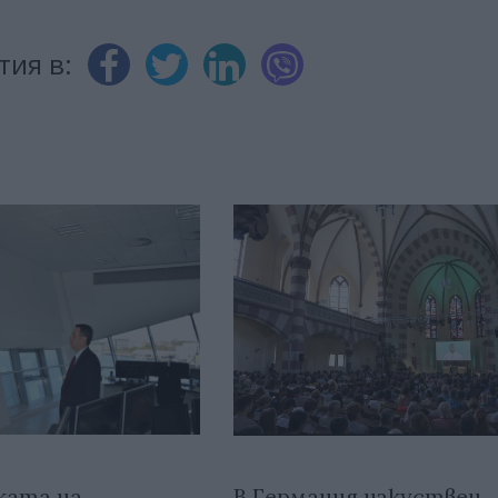
тия в:
ката на
В Германия изкуствен