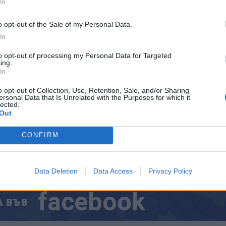
In
одично“ е
построена с дарителски средства
и е 
о, припомня БНР, което подкрепя кампанията.
o opt-out of the Sale of my Personal Data.
In
to opt-out of processing my Personal Data for Targeted
ing.
In
ИЧКИ НОВИНИ »
o opt-out of Collection, Use, Retention, Sale, and/or Sharing
ersonal Data that Is Unrelated with the Purposes for which it
lected.
Out
CONFIRM
М
Последвайте ни във
ВАЙ
Data Deletion
Data Access
Privacy Policy
facebook
А
ВЪВ