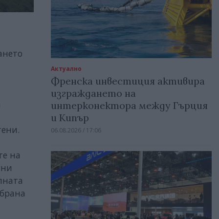
ането
Актуално
Френска инвестиция активира
изграждането на
а
интерконектора между Гърция
и Кипър
тени.
06.08.2026 / 17:06
те на
сни
лната
ъбрана