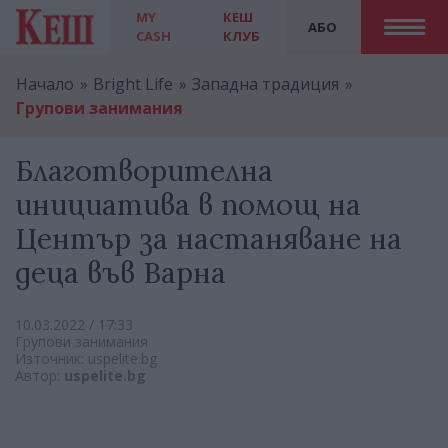
MY
КЕШ
АБО
CASH
КЛУБ
Начало
Bright Life
Западна традиция
Групови занимания
Благотворителна
инициатива в помощ на
Център за настаняване на
деца във Варна
10.03.2022 / 17:33
Групови занимания
Източник:
uspelite.bg
Автор:
uspelite.bg