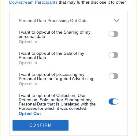
Китай си построи свой курорт
Downstream Participants
that may further disclose it to other
Санторини
third parties.
03.08.2026 / 18:36
Personal Data Processing Opt Outs
I want to opt-out of the Sharing of my
personal data.
Opted In
I want to opt-out of the Sale of my
Personal Data.
Opted In
I want to opt-out of processing my
Personal Data for Targeted Advertising.
Opted In
I want to opt-out of Collection, Use,
Retention, Sale, and/or Sharing of my
Personal Data that Is Unrelated with the
Purposes for which it was collected.
Opted Out
Хакери удариха бизнес-база данни в
Лихтенщайн
CONFIRM
03.08.2026 / 14:30