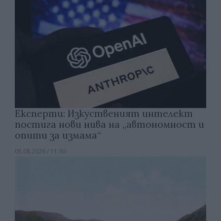
Експерти: Изкуственият интелект
постига нови нива на „автономност и
опити за измама“
05.08.2026 / 11:30