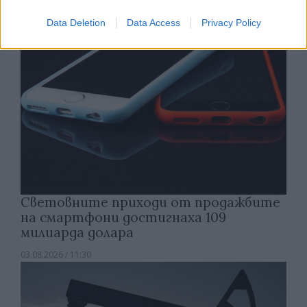
Data Deletion
Data Access
Privacy Policy
Световните приходи от продажбите
на смартфони достигнаха 109
милиарда долара
03.08.2026 / 11:30