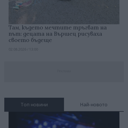
Там, където мечтите тръгват на
път: децата на Вършец рисуваха
своето бъдеще
02.08.2026 / 13:00
Реклама
Топ новини
Най-новото