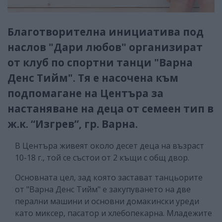
Благотворителна инициатива под
наслов "Дари любов" организират
от клуб по спортни танци "Варна
Денс Тийм". Тя е насочена към
подпомагане на Центъра за
настаняване на деца от семеен тип в
ж.к. “Изгрев”, гр. Варна.
В Центъра живеят около десет деца на възраст
10-18 г., той се състои от 2 къщи с общ двор.
Основната цел, зад която застават танцьорите
от "Варна Денс Тийм" е закупуването на две
перални машини и основни домакински уреди
като миксер, пасатор и хлебопекарна. Младежите