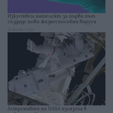
Изкуствен интелект за първи път
създаде нови жизнеспособни вируси
07.08.2026 / 15:30
Астронавти на NASA излязоха в