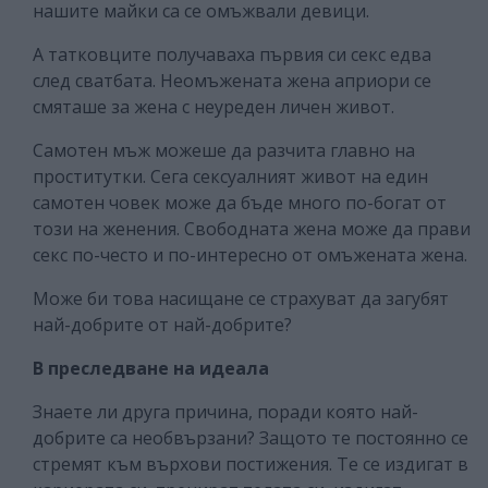
нашите майки са се омъжвали девици.
А татковците получаваха първия си секс едва
след сватбата. Неомъжената жена априори се
смяташе за жена с неуреден личен живот.
Самотен мъж можеше да разчита главно на
проститутки. Сега сексуалният живот на един
самотен човек може да бъде много по-богат от
този на женения. Свободната жена може да прави
секс по-често и по-интересно от омъжената жена.
Може би това насищане се страхуват да загубят
най-добрите от най-добрите?
В преследване на идеала
Знаете ли друга причина, поради която най-
добрите са необвързани? Защото те постоянно се
стремят към върхови постижения. Те се издигат в