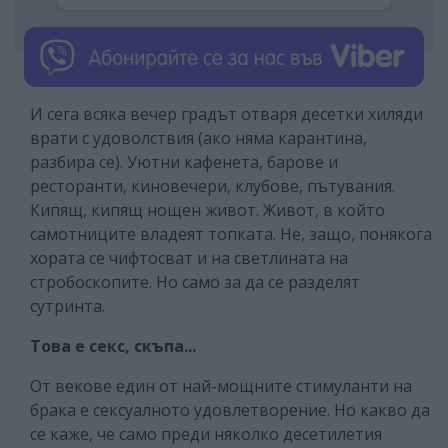
И сега всяка вечер градът отваря десетки хиляди
врати с удоволствия (ако няма карантина,
разбира се). Уютни кафенета, барове и
ресторанти, киновечери, клубове, пътувания.
Кипящ, кипящ нощен живот. Живот, в който
самотниците владеят топката. Не, защо, понякога
хората се чифтосват и на светлината на
стробоскопите. Но само за да се разделят
сутринта.
Това е секс, скъпа...
От векове един от най-мощните стимуланти на
брака е сексуалното удовлетворение. Но какво да
се каже, че само преди няколко десетилетия