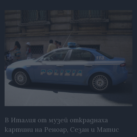
В Италия от музей откраднаха
картини на Реноар, Сезан и Матис