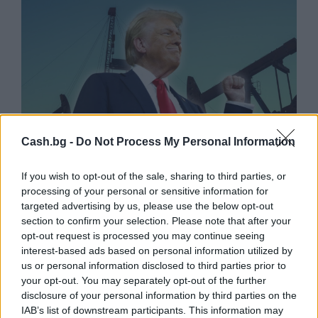
Cash.bg -
Do Not Process My Personal Information
If you wish to opt-out of the sale, sharing to third parties, or
processing of your personal or sensitive information for
Белият дом спира проекти за
targeted advertising by us, please use the below opt-out
възобновяема енергия в САЩ
section to confirm your selection. Please note that after your
opt-out request is processed you may continue seeing
07.08.2026 / 18:00
interest-based ads based on personal information utilized by
us or personal information disclosed to third parties prior to
your opt-out. You may separately opt-out of the further
disclosure of your personal information by third parties on the
IAB’s list of downstream participants. This information may