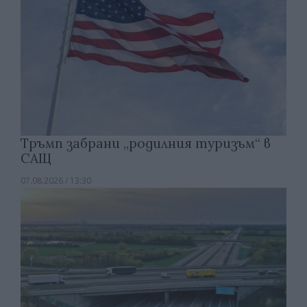
Тръмп забрани „родилния туризъм“ в
САЩ
07.08.2026 / 13:30