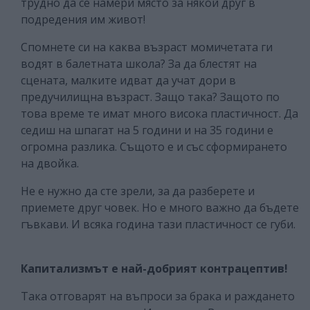
трудно да се намери място за някой друг в
подредения им живот!
Спомнете си на каква възраст момичетата ги
водят в балетната школа? За да блестят на
сцената, малките идват да учат дори в
предучилищна възраст. Защо така? Защото по
това време те имат много висока пластичност. Да
седиш на шпагат на 5 години и на 35 години е
огромна разлика. Същото е и със сформирането
на двойка.
Не е нужно да сте зрели, за да разберете и
приемете друг човек. Но е много важно да бъдете
гъвкави. И всяка година тази пластичност се губи.
Капитализмът е най-добрият контрацептив!
Така отговарят на въпроси за брака и раждането