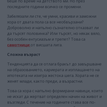
беше по време на детството ми. Но през
последните години всичко се промени.
Забелязали ли сте, че умни, красиви и заможни
хора от двата пола са все необвързани?
Доброволно и напълно съзнателно отказват ли
да търсят половинка? Или търсят, но някак вяло,
без особен ентусиазъм и трепет? Това са
самотници
от висшата лига.
Сложна възраст
Тенденцията да се отлага бракът до завършване
на образованието, кариерата и изплащането на
ипотеката ни изигра жестока шега. Хората не се
женят млади, както преди, а възрастни.
Това са хора с напълно формирани навици, които
не искат да жертват определен начин на живот и
възгледи. С течение на годините става все по-