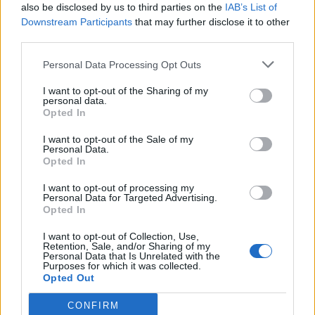
also be disclosed by us to third parties on the
IAB’s List of
Downstream Participants
that may further disclose it to other
third parties.
Personal Data Processing Opt Outs
I want to opt-out of the Sharing of my
personal data.
Opted In
I want to opt-out of the Sale of my
Русия започна да внася петролни
Personal Data.
продукти от Южна Корея.
Opted In
07.08.2026 / 17:05
I want to opt-out of processing my
Personal Data for Targeted Advertising.
Opted In
I want to opt-out of Collection, Use,
Retention, Sale, and/or Sharing of my
Personal Data that Is Unrelated with the
Purposes for which it was collected.
Opted Out
CONFIRM