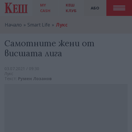
MY
КЕШ
АБО
CASH
КЛУБ
Начало
Smart Life
Лукс
Самотните жени от
висшата лига
03.07.2021 / 09:30
Лукс
Текст:
Румен Лозанов