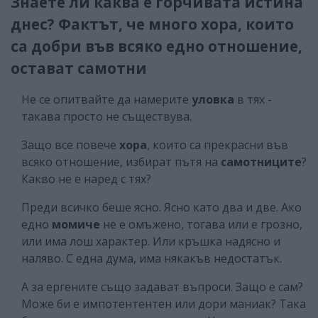
Знаете ли каква е горчивата истина
днес? Фактът, че много хора, които
са добри във всяко едно отношение,
остават самотни
Не се опитвайте да намерите
уловка
в тях -
такава просто не съществува.
Защо все повече
хора
, които са прекрасни във
всяко отношение, избират пътя на
самотниците
?
Какво не е наред с тях?
Преди всичко беше ясно. Ясно като два и две. Ако
едно
момиче
не е омъжено, тогава или е грозно,
или има лош характер. Или кръшка надясно и
наляво. С една дума, има някакъв недостатък.
А за ергените също задават въпроси. Защо е сам?
Може би е импотентентен или дори маниак? Така