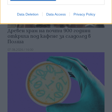
Data Deletion
Data Access
Privacy Policy
Древен храм на почти 900 години
откриха под кафене за сладолед в
Полша
07.08.2026 / 16:00