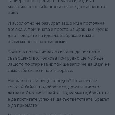
кариерата си, тренират телата си, издигат
материалното си благосъстояние до идеалното
ниво.
И абсолютно не разбират защо им е постоянна
връзка. А причината е проста. За брак не е нужно
да отговаряте на идеала. За брака е важна
възможността за компромис.
Колкото повече човек е склонен да постигне
съвършенство, толкова по-трудно ще му бъде.
Защото по стар навик той ще започне да „яде“ не
само себе си, но и партньора си.
Направихте ли нещо нередно? Това не е ли
тялото? Хайде, подобрете се, дръжте високо
летвата. Съответствайте! Но, момчета, бракът не
е да постигате успехи и да съответствате! Бракът
е да приемате!