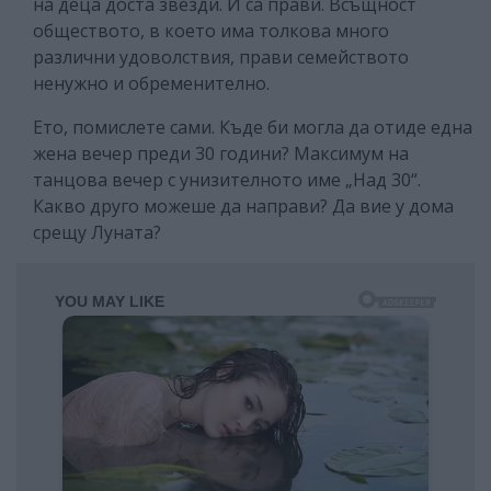
на деца доста звезди. И са прави. Всъщност
обществото, в което има толкова много
различни удоволствия, прави семейството
ненужно и обременително.
Ето, помислете сами. Къде би могла да отиде една
жена вечер преди 30 години? Максимум на
танцова вечер с унизителното име „Над 30“.
Какво друго можеше да направи? Да вие у дома
срещу Луната?