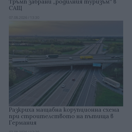
Тръмп забрани „родилния туризъм“ в
САЩ
07.08.2026 / 13:30
Разкриха мащабна корупционна схема
при строителството на пътища в
Германия