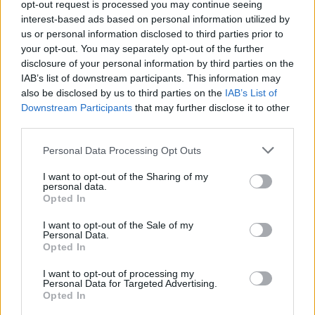
opt-out request is processed you may continue seeing
interest-based ads based on personal information utilized by
us or personal information disclosed to third parties prior to
your opt-out. You may separately opt-out of the further
disclosure of your personal information by third parties on the
IAB’s list of downstream participants. This information may
also be disclosed by us to third parties on the
IAB’s List of
Downstream Participants
that may further disclose it to other
third parties.
Personal Data Processing Opt Outs
I want to opt-out of the Sharing of my
personal data.
Opted In
Изкуствен интелект за първи път
I want to opt-out of the Sale of my
създаде нови жизнеспособни вируси
Personal Data.
Opted In
07.08.2026 / 15:30
I want to opt-out of processing my
Personal Data for Targeted Advertising.
Opted In