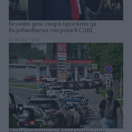
Белият дом спира проекти за
възобновяема енергия в САЩ
07.08.2026 / 18:00
Русия започна да внася петролни