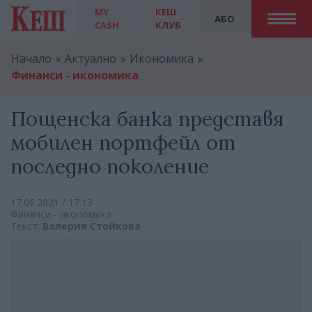
MY
КЕШ
АБО
CASH
КЛУБ
Начало
Актуално
Икономика
Финанси - икономика
Пощенска банка представя
мобилен портфейл от
последно поколение
17.06.2021 / 17:13
Финанси - икономика
Текст:
Валерия Стойкова