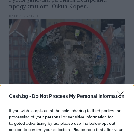
продукти от Южна Корея.
07.08.2026 / 17:05
Cash.bg -
Do Not Process My Personal Information
Древен храм на почти 900 години
If you wish to opt-out of the sale, sharing to third parties, or
откриха под кафене за сладолед в
processing of your personal or sensitive information for
Полша
targeted advertising by us, please use the below opt-out
section to confirm your selection. Please note that after your
07.08.2026 / 16:00