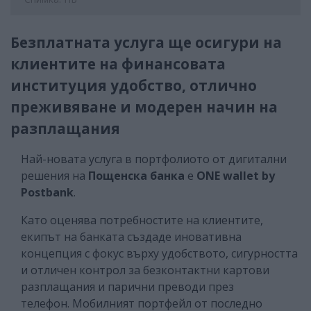
Безплатната услуга ще осигури на
клиентите на финансовата
институция удобство, отлично
преживяване и модерен начин на
разплащания
Най-новата услуга в портфолиото от дигитални
решения на
Пощенска банка
е
ONE wallet by
Postbank
.
Като оценява потребностите на клиентите,
екипът на банката създаде иновативна
концепция с фокус върху удобството, сигурността
и отличен контрол за безконтактни картови
разплащания и парични преводи през
телефон. Мобилният портфейл от последно