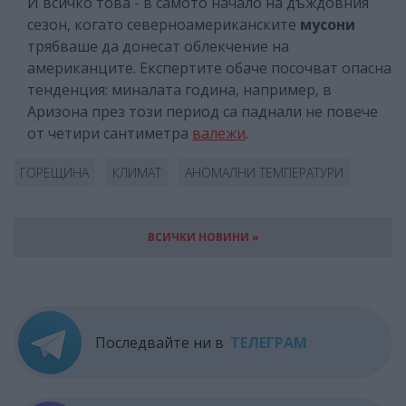
И всичко това - в самото начало на дъждовния
сезон, когато северноамериканските
мусони
трябваше да донесат облекчение на
американците. Експертите обаче посочват опасна
тенденция: миналата година, например, в
Аризона през този период са паднали не повече
от четири сантиметра
валежи
.
ГОРЕЩИНА
КЛИМАТ
АНОМАЛНИ ТЕМПЕРАТУРИ
ВСИЧКИ НОВИНИ »
Последвайте ни в
ТЕЛЕГРАМ