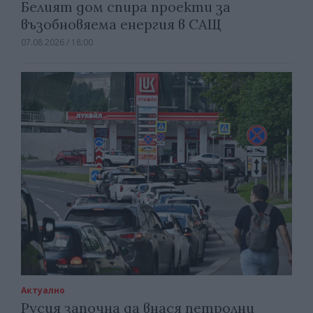
Белият дом спира проекти за
възобновяема енергия в САЩ
07.08.2026 / 18:00
Актуално
Русия започна да внася петролни