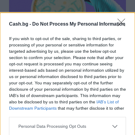
Cash.bg -
Do Not Process My Personal Information
If you wish to opt-out of the sale, sharing to third parties, or
processing of your personal or sensitive information for
targeted advertising by us, please use the below opt-out
section to confirm your selection. Please note that after your
Изкуствен интелект за първи път
opt-out request is processed you may continue seeing
създаде нови жизнеспособни вируси
interest-based ads based on personal information utilized by
us or personal information disclosed to third parties prior to
07.08.2026 / 15:30
your opt-out. You may separately opt-out of the further
disclosure of your personal information by third parties on the
IAB’s list of downstream participants. This information may
also be disclosed by us to third parties on the
IAB’s List of
Downstream Participants
that may further disclose it to other
third parties.
Personal Data Processing Opt Outs