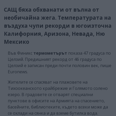
САЩ бяха обхванати от вълна от
необичайна жега. Температурата на
въздуха чупи рекорди в югоизточна
Калифорния, Аризона, Невада, Ню
Мексико
Във Финикс
термометърът
показа 47 градуса по
Целзий. Предишният рекорд от 46 градуса по
Целзий е записан преди почти половин век, пише
Euronews.
Жителите се спасяват на плажовете на
Тихоокеанското крайбрежие и Голямото солено
езеро. В градовете се отварят специални
пунктове в офисите на Армията на спасението,
басейните, библиотеките, където всеки може да
се охлади на сянка и да вземе бутилка вода.