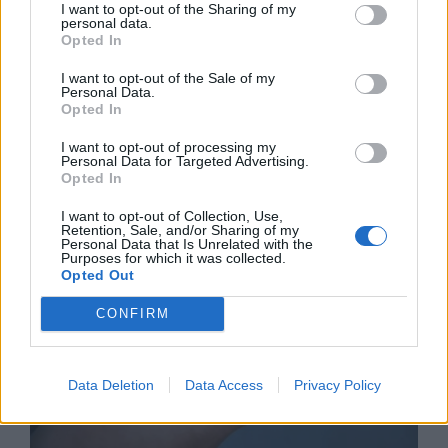
I want to opt-out of the Sharing of my
personal data.
Opted In
I want to opt-out of the Sale of my
Personal Data.
Opted In
Астронавти на NASA излязоха в
открития космос
I want to opt-out of processing my
Personal Data for Targeted Advertising.
Opted In
07.08.2026 / 15:00
I want to opt-out of Collection, Use,
Retention, Sale, and/or Sharing of my
Personal Data that Is Unrelated with the
Purposes for which it was collected.
Opted Out
CONFIRM
Data Deletion
Data Access
Privacy Policy