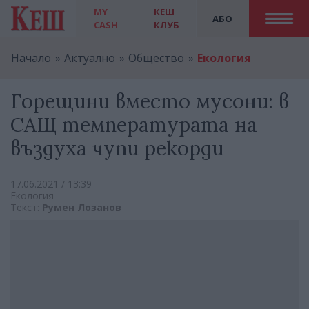
MY
КЕШ
АБО
CASH
КЛУБ
Начало
Актуално
Общество
Екология
Горещини вместо мусони: в
САЩ температурата на
въздуха чупи рекорди
17.06.2021 / 13:39
Екология
Текст:
Румен Лозанов