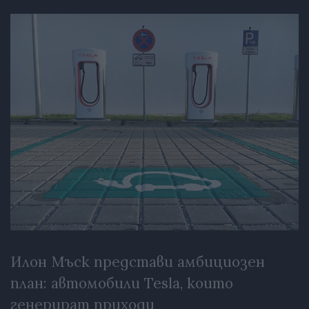
Илон Мъск представи амбициозен
план: автомобили Tesla, които
генерират приходи