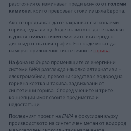
разстояния се изминават преди всичко от
големи
камиони
, които превозват стоки из цяла Европа.
Ако те продължат да се захранват с изкопаеми
горива, едва ли ще бъде възможно да се намалят
в
достатъчна степен
емисиите въглероден
диоксид от пътния трафик. Ето къде могат да
намерят приложение синтетичните
горива
.
На фона на бързо променящите се енергийни
системи
EMPA
разглежда няколко алтернативи –
електромобили, превозни средства с водородна
горивна клетка и такива, задвижвани от
синтетични горива. Според учените и трите
концепции имат своите предимства и
недостатъци.
Последният проект на
EMPA
е фокусиран върху
производството на синтетичен метан от водород
и въглеподен диоксид - така наречената