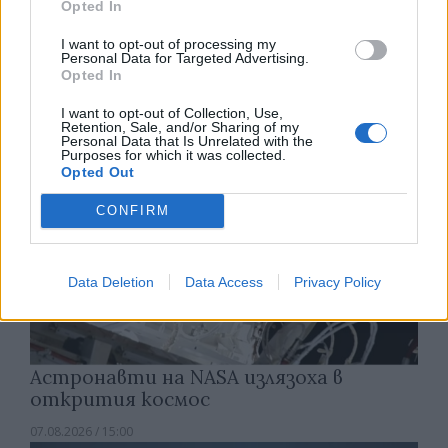
Opted In
Изкуствен интелект за първи път
създаде нови жизнеспособни вируси
I want to opt-out of processing my
Personal Data for Targeted Advertising.
07.08.2026 / 15:30
Opted In
I want to opt-out of Collection, Use,
Retention, Sale, and/or Sharing of my
Personal Data that Is Unrelated with the
Purposes for which it was collected.
Opted Out
CONFIRM
Data Deletion
Data Access
Privacy Policy
Астронавти на NASA излязоха в
открития космос
07.08.2026 / 15:00