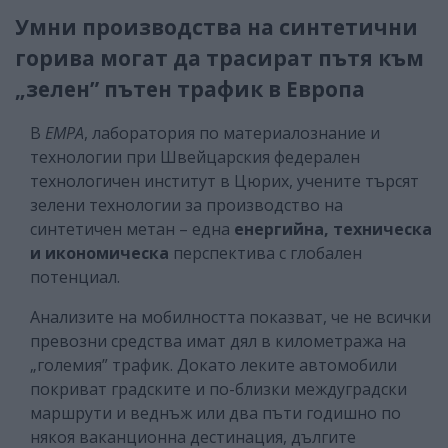
Умни производства на синтетични
горива могат да трасират пътя към
„зелен” пътен трафик в Европа
В
EMPA
, лаборатория по материалознание и
технологии при Швейцарския федерален
технологичен институт в Цюрих, учените търсят
зелени технологии за производство на
синтетичен метан – една
енергийна, техническа
и икономическа
перспектива с глобален
потенциал.
Анализите на мобилността показват, че не всички
превозни средства имат дял в километража на
„големия” трафик. Докато леките автомобили
покриват градските и по-близки междуградски
маршрути и веднъж или два пъти годишно по
някоя ваканционна дестинация, дългите