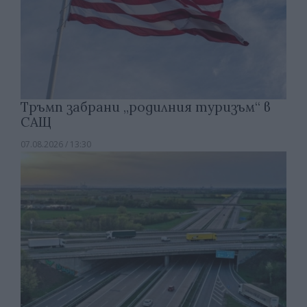
Тръмп забрани „родилния туризъм“ в
САЩ
07.08.2026 / 13:30