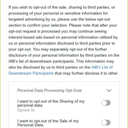
If you wish to opt-out of the sale, sharing to third parties, or
processing of your personal or sensitive information for
Древен храм на почти 900 години
targeted advertising by us, please use the below opt-out
откриха под кафене за сладолед в
section to confirm your selection. Please note that after your
opt-out request is processed you may continue seeing
Полша
interest-based ads based on personal information utilized by
07.08.2026 / 16:00
us or personal information disclosed to third parties prior to
your opt-out. You may separately opt-out of the further
disclosure of your personal information by third parties on the
IAB’s list of downstream participants. This information may
also be disclosed by us to third parties on the
IAB’s List of
Downstream Participants
that may further disclose it to other
third parties.
Personal Data Processing Opt Outs
I want to opt-out of the Sharing of my
personal data.
Opted In
I want to opt-out of the Sale of my
Personal Data.