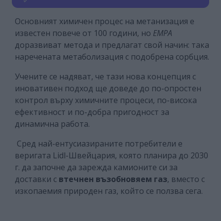
Основният химичен процес на метанизация е
известен повече от 100 години, но
EMPA
доразвиват метода и предлагат свой начин: така
наречената метаболизация с подобрена сорбция.
Учените се надяват, че тази нова концепция с
иновативен подход ще доведе до по-опростен
контрол върху химичните процеси, по-висока
ефективност и по-добра пригодност за
динамична работа.
Сред най-ентусиазираните потребители е
веригата Lidl-Швейцария, която планира до 2030
г. да започне да зарежда камионите си за
доставки с
втечнен възобновяем газ
, вместо с
изкопаемия природен газ, който се ползва сега.