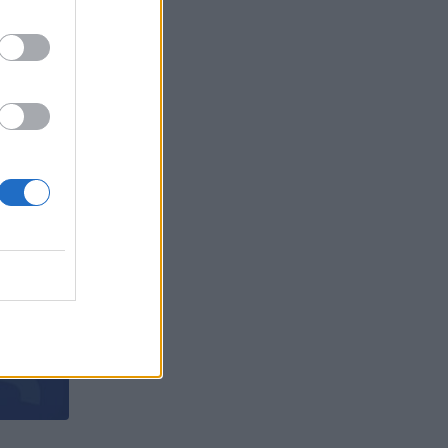
овече от
БЪР