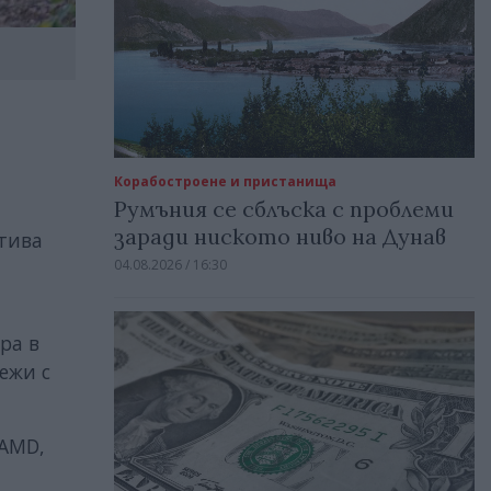
Корабостроене и пристанища
Румъния се сблъска с проблеми
заради ниското ниво на Дунав
ктива
04.08.2026 / 16:30
ра в
ежи с
 AMD,