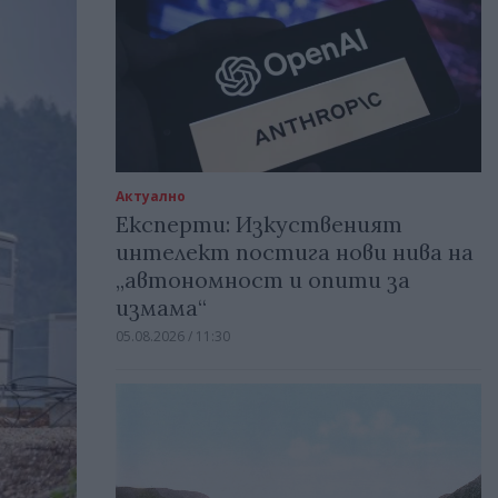
Актуално
Експерти: Изкуственият
интелект постига нови нива на
„автономност и опити за
измама“
05.08.2026 / 11:30