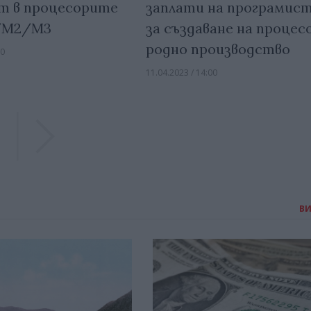
заплати на програмис
т в процесорите
за създаване на процес
1/M2/M3
родно производство
00
11.04.2023 / 14:00
Previous
Previous
В