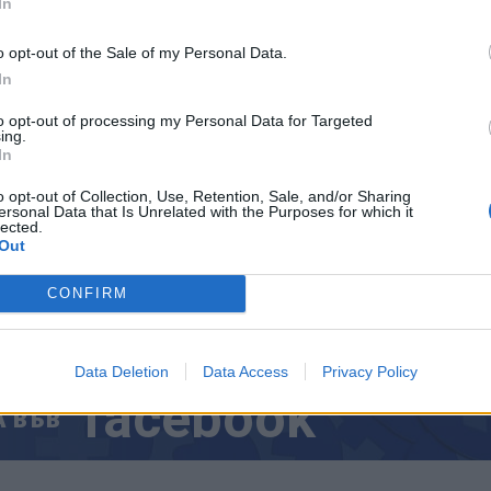
In
о на търговията акциите на Intel поевтиняха с п
ха пропорционално.
o opt-out of the Sale of my Personal Data.
In
to opt-out of processing my Personal Data for Targeted
ing.
In
ИЧКИ НОВИНИ »
o opt-out of Collection, Use, Retention, Sale, and/or Sharing
ersonal Data that Is Unrelated with the Purposes for which it
lected.
Out
CONFIRM
М
Последвайте ни във
ВАЙ
Data Deletion
Data Access
Privacy Policy
facebook
А
ВЪВ