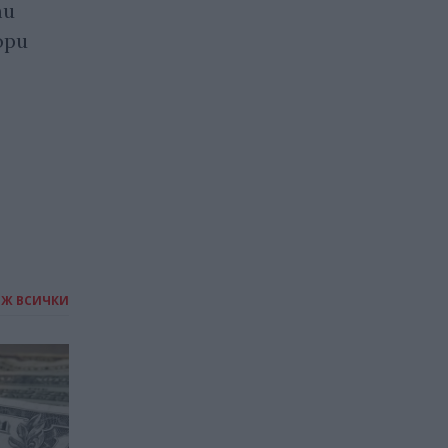
ти
забраниха продажбата на
ори
редица чипове в Русия и
Китай
01.09.2022 / 13:03
ИЖ ВСИЧКИ