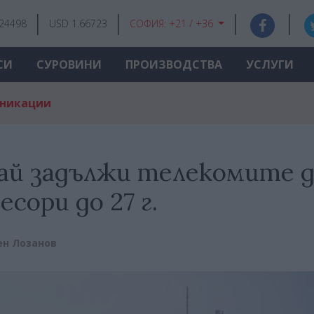
.24498
USD 1.66723
СОФИЯ:
+21 / +36
СИ
СУРОВИНИ
ПРОИЗВОДСТВА
УСЛУГИ
уникации
тай задължи телекомите д
ори до 27 г.
ен Лозанов