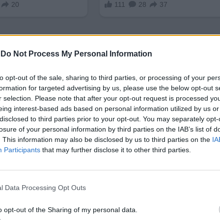
-
Do Not Process My Personal Information
to opt-out of the sale, sharing to third parties, or processing of your per
formation for targeted advertising by us, please use the below opt-out s
следващата вълна на „заместване на вноса“ в Кит
r selection. Please note that after your opt-out request is processed y
eing interest-based ads based on personal information utilized by us or
танции и друго телекомуникационно оборудване, р
disclosed to third parties prior to your opt-out. You may separately opt-
помолени да разработят план за заместване на в
losure of your personal information by third parties on the IAB’s list of
рка на оборудването, за да идентифицират ключов
. This information may also be disclosed by us to third parties on the
IA
Participants
that may further disclose it to other third parties.
 новина, тъй като китайският пазар за Intel мина
приходите, тъй като осигури 27% от общите пари
l Data Processing Opt Outs
o opt-out of the Sharing of my personal data.
ъдат принудени да преминат към използване на