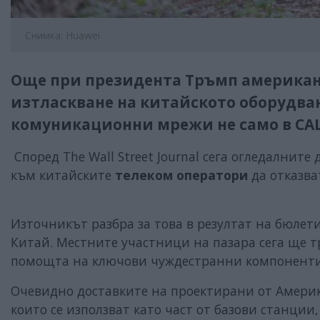
Снимка: Huawei
Още при президента Тръмп американ
изтласкване на китайското оборудван
комуникационни мрежи не само в САЩ
Според The ​​Wall Street Journal сега огледални
към китайските
телеком оператори
да отказва
Източникът разбра за това в резултат на бюлет
Китай. Местните участници на пазара сега ще т
помощта на ключови чуждестранни компоненти 
Очевидно доставките на проектирани от Америка
които се използват като част от базови станции