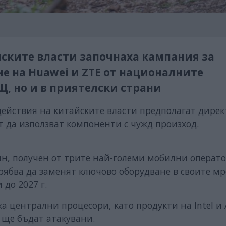
ските власти започнаха кампания за
е на Huawei и ZTE от националните
, но и в приятелски страни
те действия на китайските власти предполагат дире
т да използват компоненти с чужд произход.
ин, получен от трите най-големи мобилни операто
рябва да заменят ключово оборудване в своите мр
до 2027 г.
 централни процесори, като продукти на Intel и
, ще бъдат атакувани.