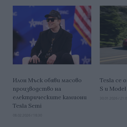
Илон Мъск обяви масово
Tesla се 
производство на
S и Model
електрическите камиони
30.01.2026 / 21:
Tesla Semi
08.02.2026 / 18:30