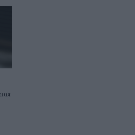
.
Tesla за първи път
ания
отстъпи лидерството си
на китайския пазар
28.01.2026 / 16:30