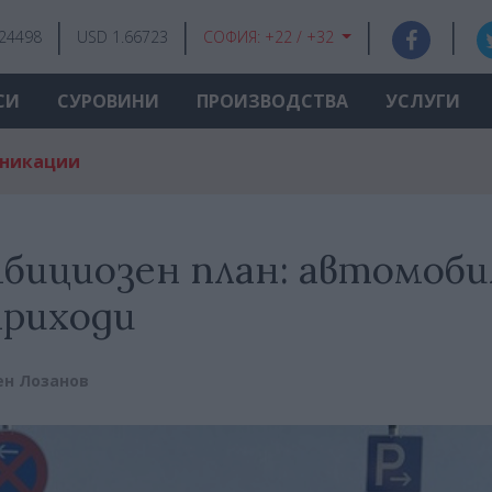
.24498
USD 1.66723
СОФИЯ:
+22 / +32
СИ
СУРОВИНИ
ПРОИЗВОДСТВА
УСЛУГИ
уникации
бициозен план: автомоби
приходи
ен Лозанов