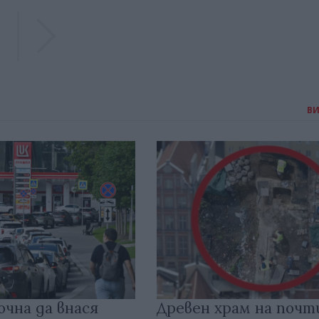
Previous
Previous
В
очна да внася
Древен храм на почт