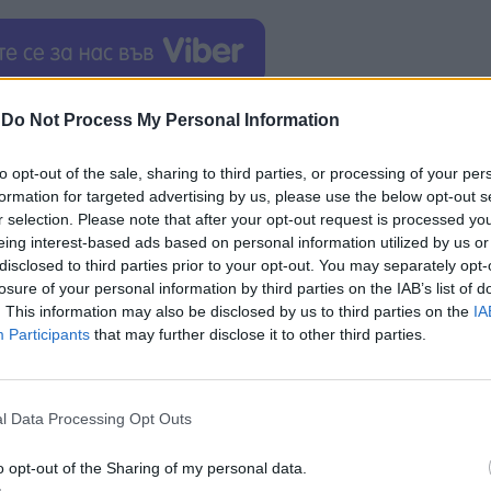
а
продуктовата
линия на
Tesla
, за да включва
-
Do Not Process My Personal Information
ства с висока плътност. Това демонстрира намер
гменти на автомобилната индустрия.
to opt-out of the sale, sharing to third parties, or processing of your per
formation for targeted advertising by us, please use the below opt-out s
ерта важността на разработването на устойчиви
r selection. Please note that after your opt-out request is processed y
eing interest-based ads based on personal information utilized by us or
вляват автомобил, дори ако една от системите му 
disclosed to third parties prior to your opt-out. You may separately opt-
естването на софтуера ще отнеме повече време от
losure of your personal information by third parties on the IAB’s list of
. This information may also be disclosed by us to third parties on the
IA
Participants
that may further disclose it to other third parties.
sla изпълнява този план през следващите години и
евието ни.
l Data Processing Opt Outs
o opt-out of the Sharing of my personal data.