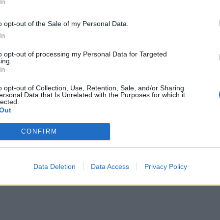
In
ИЧКИ НОВИНИ »
o opt-out of the Sale of my Personal Data.
In
to opt-out of processing my Personal Data for Targeted
ing.
М
Последвайте ни във
ВАЙ
In
o opt-out of Collection, Use, Retention, Sale, and/or Sharing
ersonal Data that Is Unrelated with the Purposes for which it
lected.
facebook
Out
А
ВЪВ
CONFIRM
тия в:
Data Deletion
Data Access
Privacy Policy