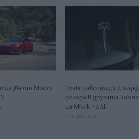
отказва от Model
Tesla инвестира 2 млрд
 X
долара в другата комп
на Мъск - xAI
00
29.01.2026 / 17:00