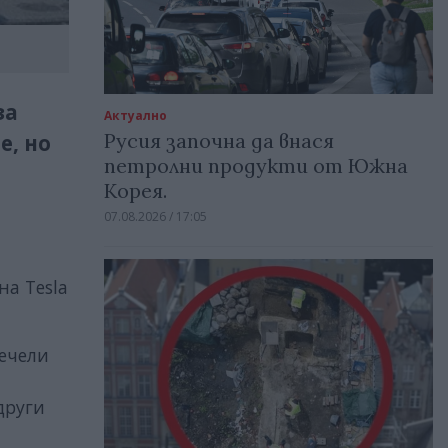
за
Актуално
Русия започна да внася
е, но
петролни продукти от Южна
Корея.
07.08.2026 / 17:05
на Tesla
печели
други