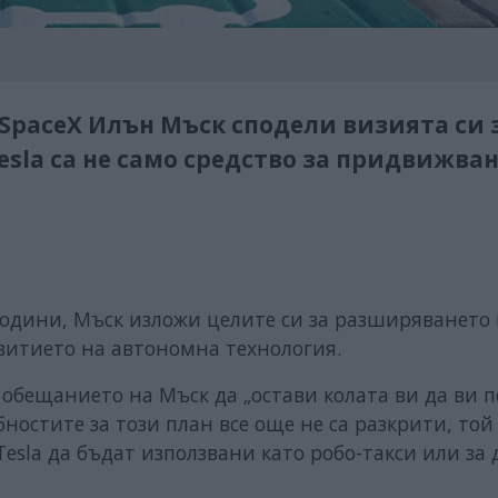
SpaceX Илън Мъск сподели визията си 
sla са не само средство за придвижван
 години, Мъск изложи целите си за разширяването 
витието на автономна технология.
обещанието на Мъск да „остави колата ви да ви 
бностите за този план все още не са разкрити, той
esla да бъдат използвани като робо-такси или за 