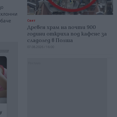
до
-склонни
обаче
Свят
Древен храм на почти 900
години откриха под кафене за
сладолед в Полша
07.08.2026 / 16:00
Реклама