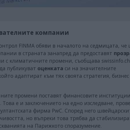
ователните компании
онтрол FINMA обяви в началото на седмицата, че
пании в страната занапред да предоставят
прозр
и с климатичните промени, съобщава swissinfo.c
 да публикуват
оценката
си на значителните
ойто адаптират към тях своята стратегия, бизнес
ичните промени поставят финансовите институции
. Това е и заключението на едно изследване, пров
султантската фирма PwC. Според него швейцарски
чивостта, но въпреки това трябва да стабилизира
искванията на Парижкото споразумение.