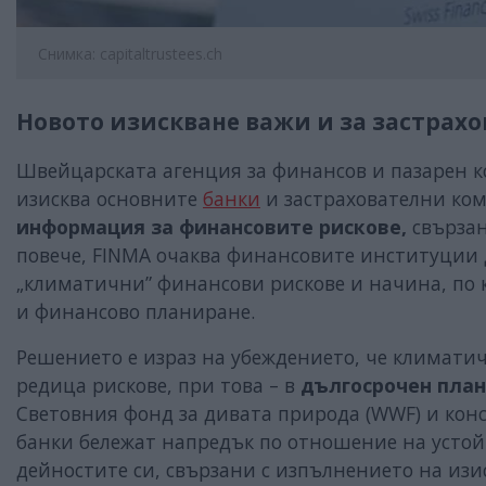
Снимка: capitaltrustees.ch
Новото изискване важи и за застрах
Швейцарската агенция за финансов и пазарен к
изисква основните
банки
и застрахователни ком
информация за финансовите рискове,
свързан
повече, FINMA очаква финансовите институции
„климатични” финансови рискове и начина, по к
и финансово планиране.
Решението е израз на убеждението, че климат
редица рискове, при това – в
дългосрочен план
Световния фонд за дивата природа (WWF) и кон
банки бележат напредък по отношение на устой
дейностите си, свързани с изпълнението на из