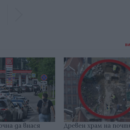
Previous
Previous
В
очна да внася
Древен храм на почт