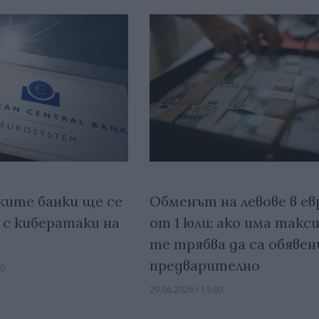
ките банки ще се
Обменът на левове в ев
 с кибератаки на
от 1 юли: ако има такси
о
те трябва да са обявен
предварително
00
29.06.2026 / 13:00