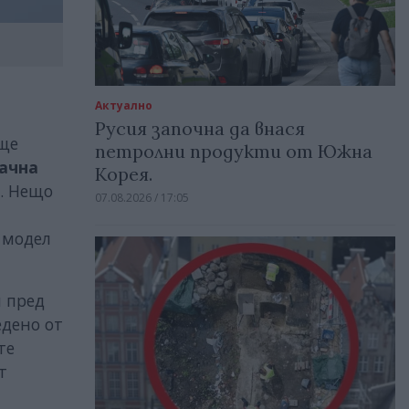
Актуално
Русия започна да внася
 ще
петролни продукти от Южна
ачна
Корея.
h. Нещо
07.08.2026 / 17:05
 модел
 пред
едено от
те
т