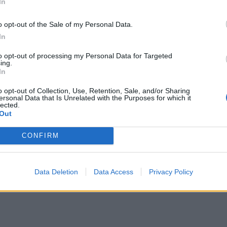
In
ИЧКИ НОВИНИ »
o opt-out of the Sale of my Personal Data.
In
to opt-out of processing my Personal Data for Targeted
ing.
М
Последвайте ни във
ВАЙ
In
o opt-out of Collection, Use, Retention, Sale, and/or Sharing
ersonal Data that Is Unrelated with the Purposes for which it
lected.
facebook
Out
А
ВЪВ
CONFIRM
тия в:
Data Deletion
Data Access
Privacy Policy