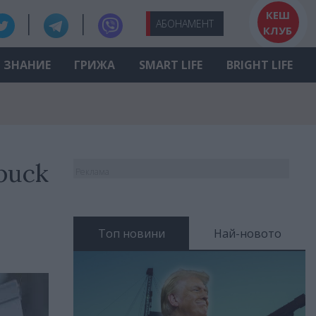
КЕШ
АБО
НАМЕНТ
КЛУБ
ЗНАНИЕ
ГРИЖА
SMART LIFE
BRIGHT LIFE
риск
Реклама
Топ новини
Най-новото