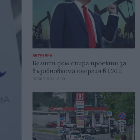
Актуално
Белият дом спира проекти за
възобновяема енергия в САЩ
07.08.2026 / 18:00