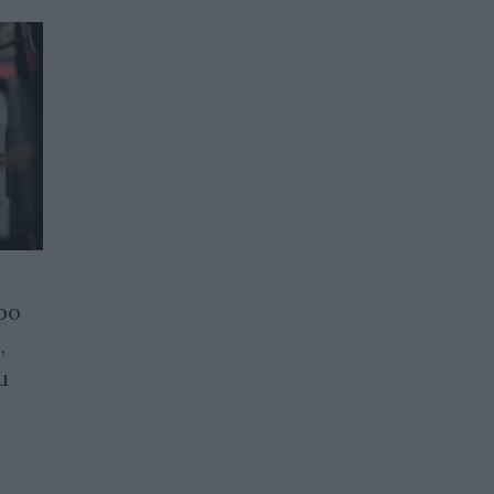
ро
Норвегия настоява ЕС да
,
отмени забраната за
и
сондиране в Арктика
29.05.2026 / 15:00