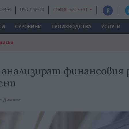
.24498
USD 1.66723
СОФИЯ:
+22 / +31
СИ
СУРОВИНИ
ПРОИЗВОДСТВА
УСЛУГИ
риска
 анализират финансовия 
ени
а Димова