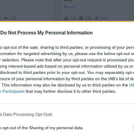
-
Do Not Process My Personal Information
to opt-out of the sale, sharing to third parties, or processing of your per
formation for targeted advertising by us, please use the below opt-out s
r selection. Please note that after your opt-out request is processed y
eing interest-based ads based on personal information utilized by us or
disclosed to third parties prior to your opt-out. You may separately opt-
и услуги се е увеличил, но клиентите често имат
losure of your personal information by third parties on the IAB’s list of
формирано своите инвестиционни решения.
. This information may also be disclosed by us to third parties on the
IA
Participants
that may further disclose it to other third parties.
от анализираните финансови институции вече пред
 условия за екологично строителство.
l Data Processing Opt Outs
o opt-out of the Sharing of my personal data.