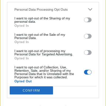
third parties.
Personal Data Processing Opt Outs
I want to opt-out of the Sharing of my
personal data.
Opted In
I want to opt-out of the Sale of my
Personal Data.
Opted In
I want to opt-out of processing my
Personal Data for Targeted Advertising.
Opted In
I want to opt-out of Collection, Use,
Ню Йорк стана 14-ият щат на САЩ, в
Retention, Sale, and/or Sharing of my
Personal Data that Is Unrelated with the
който е разрешена евтаназията
Purposes for which it was collected.
Opted Out
06.08.2026 / 16:00
CONFIRM