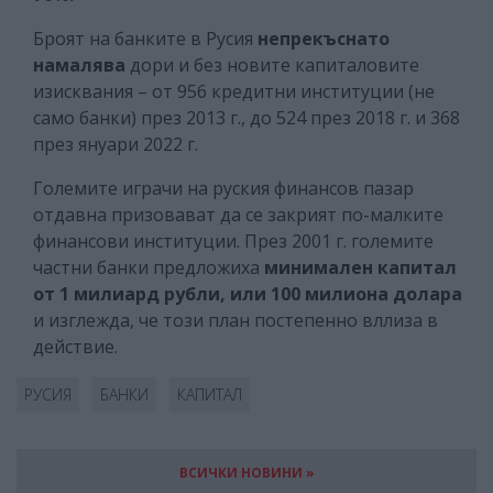
Броят на банките в Русия
непрекъснато
намалява
дори и без новите капиталовите
изисквания – от 956 кредитни институции (не
само банки) през 2013 г., до 524 през 2018 г. и 368
през януари 2022 г.
Големите играчи на руския финансов пазар
отдавна призовават да се закрият по-малките
финансови институции. През 2001 г. големите
частни банки предложиха
минимален капитал
от 1 милиард рубли, или 100 милиона долара
и изглежда, че този план постепенно вллиза в
действие.
РУСИЯ
БАНКИ
КАПИТАЛ
ВСИЧКИ НОВИНИ »