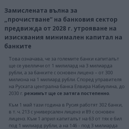
Замислената вълна за
„прочистване” на банковия сектор
предвижда от 2028 г. утрояване на
изисквания минимален капитал на
банките
Това означава, че за големите банки капиталът
ще се увелличи от 1 милилард на 3 милиарда
рубли, а за банките с основен лиценз – от 300
милиона на 1 милиард рубли. Според управителя
на Руската централна банка Елвира Набиулина, до
2030 г.
режимът ще се затяга постепенно
.
Към 1 май тази година в Русия работят 302 банки,
в т. ч. 213 с универсален лиценз и 89 с основен
лиценз. Към 1 април капиталът на 63 от тях е бил
под 1 милиард рубли, а на 146 - под 3 милиарда