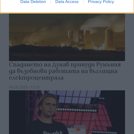
Data Deletion
Data Access
Privacy Policy
Спадането на Дунав принуди Румъния
да възобнови работата на въглищна
електроцентрала
06.08.2026 / 15:30