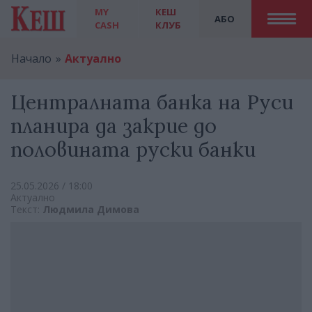
MY
КЕШ
АБО
CASH
КЛУБ
Начало
Актуално
Централната банка на Руси
планира да закрие до
половината руски банки
25.05.2026 / 18:00
Актуално
Текст:
Людмила Димова