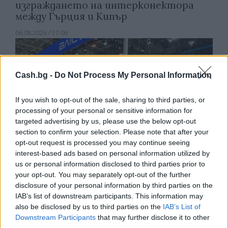
изграждането на интерконектора
между Гърция и Кипър
06.08.2026 / 17:06
Cash.bg -
Do Not Process My Personal Information
If you wish to opt-out of the sale, sharing to third parties, or
processing of your personal or sensitive information for
targeted advertising by us, please use the below opt-out
section to confirm your selection. Please note that after your
opt-out request is processed you may continue seeing
interest-based ads based on personal information utilized by
us or personal information disclosed to third parties prior to
your opt-out. You may separately opt-out of the further
disclosure of your personal information by third parties on the
Износът на електромобили от Китай
IAB’s list of downstream participants. This information may
е нараснал със 120%
also be disclosed by us to third parties on the
IAB’s List of
Downstream Participants
that may further disclose it to other
06.08.2026 / 16:30