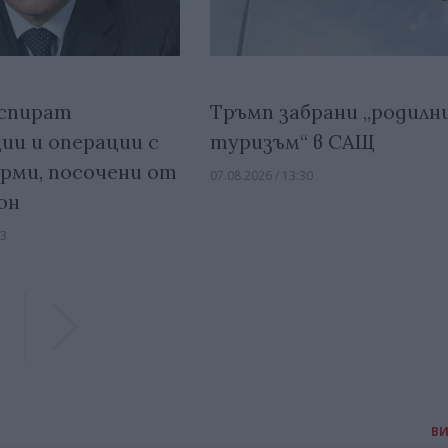
спират
Тръмп забрани „родилн
ии и операции с
туризъм“ в САЩ
ирми, посочени от
07.08.2026 / 13:30
он
43
Previous
Previous
В