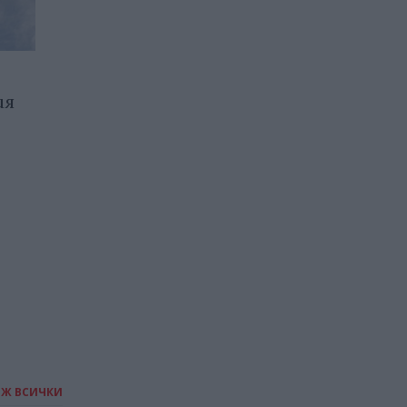
ия
САЩ въвеждат визови
гаранции до 250 хил. долара
за определени кандидати
06.08.2026 / 10:00
ИЖ ВСИЧКИ