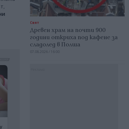
т,
ни
Свят
Древен храм на почти 900
години откриха под кафене за
сладолед в Полша
07.08.2026 / 16:00
Реклама