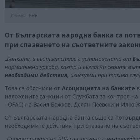
Снимка: БНБ
От Българската народна банка са по
при спазването на съответните закон
„
Банките, в съответствие с установената от
Бъ
нормативна уредба, както и съгласно своите вътр
необходими действия,
изискуеми при такива слу
Това са обяснили от
Асоциацията на банките
в
наложените санкции от Службата за контрол на чу
- OFAC) на Васил Божков, Делян Пеевски и Илко Ж
От Българската народна банка също са потвърд
необходимите действия при спазване на съотв
„
Правомощията на БНБ са свързани с макропруде