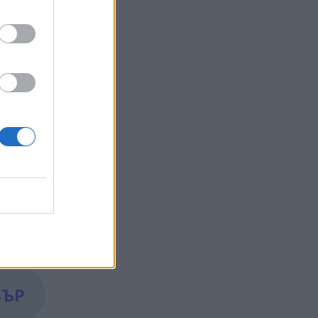
 българи
и лица,
то на
БЪР