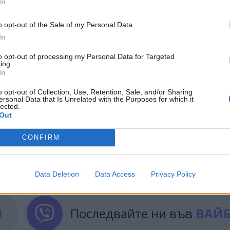
л на чуждестранните активи санкционира тримата
In
лгария
, както и техните мрежи, включващи 64
o opt-out of the Sale of my Personal Data.
In
готвят разширен списък с физически и юридическ
to opt-out of processing my Personal Data for Targeted
ица. Очакванията са
всеки момент той да стане
ing.
In
 различни експерти основната цел на публикуване
ия и дружества.
o opt-out of Collection, Use, Retention, Sale, and/or Sharing
ersonal Data that Is Unrelated with the Purposes for which it
lected.
Out
CONFIRM
ИЧКИ НОВИНИ »
Data Deletion
Data Access
Privacy Policy
М
Последвайте ни във
ВАЙ