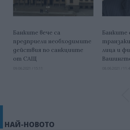
Банките вече са
Банките 
предприели необходимите
транзакц
действия по санкциите
лица и ф
от САЩ
Вашингт
09.06.2021 / 15:11
08.06.2021 / 11:
НАЙ-НОВОТО