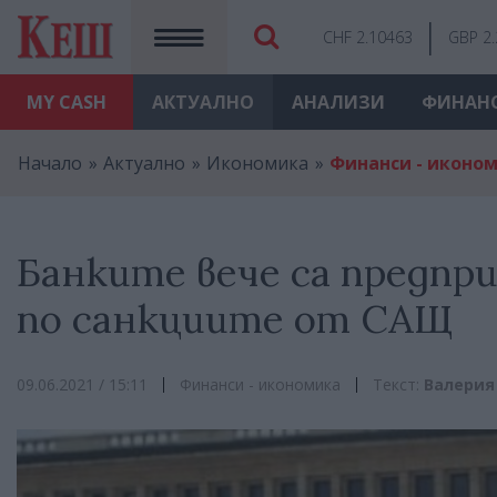
CHF 2.10463
GBP 2
MY
CASH
АКТУАЛНО
АНАЛИЗИ
ФИНАН
Начало
Актуално
Икономика
Финанси - иконо
Банките вече са предпр
по санкциите от САЩ
09.06.2021 / 15:11
Финанси - икономика
Текст:
Валерия