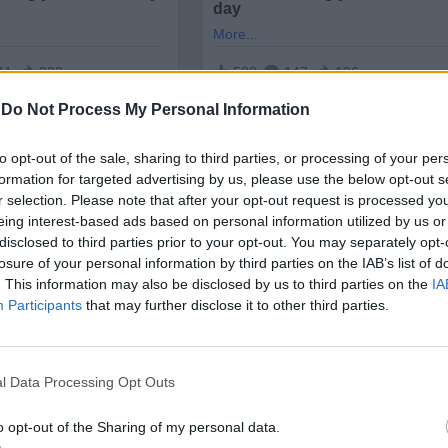
-
Do Not Process My Personal Information
to opt-out of the sale, sharing to third parties, or processing of your per
formation for targeted advertising by us, please use the below opt-out s
r selection. Please note that after your opt-out request is processed y
eing interest-based ads based on personal information utilized by us or
disclosed to third parties prior to your opt-out. You may separately opt-
 - например, банка, която продължава да оперира в 
losure of your personal information by third parties on the IAB’s list of
. This information may also be disclosed by us to third parties on the
IA
ва, че нарушава предишната санкция
”, каза Хампарц
Participants
that may further disclose it to other third parties.
анкции на бизнесмена и обвиняем
Васил Божков
, заместник-председателя на Националното бюро з
ва
Илко Желязков
и на 64 компании в България
l Data Processing Opt Outs
o opt-out of the Sharing of my personal data.