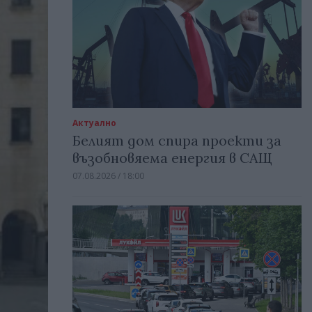
Актуално
Белият дом спира проекти за
възобновяема енергия в САЩ
07.08.2026 / 18:00