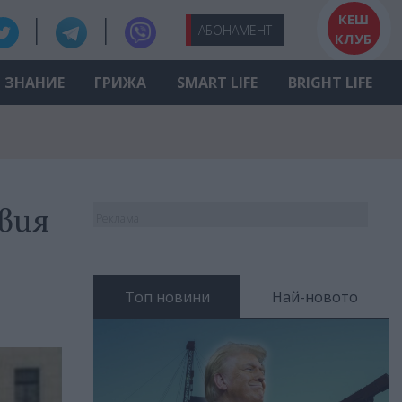
КЕШ
АБО
НАМЕНТ
КЛУБ
ЗНАНИЕ
ГРИЖА
SMART LIFE
BRIGHT LIFE
вия
Реклама
Топ новини
Най-новото