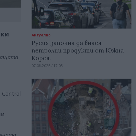
рки
Актуално
Русия започна да внася
петролни продукти от Южна
ващата
Корея.
07.08.2026 / 17:05
 Control
ли
лната