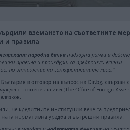
твърдили вземането на съответните ме
и и правила
лгарската народна банка
надзорна рамка и дейст
ешни правила и процедури, са предприели всички
чаи, по отношение на санкционираните лица.“
 България в отговор на въпрос на Dir.bg, свързан с
ждестранните активи (The Office of Foreign Assets
елязков.
или, че кредитните институции вече са предприе
етната нормативна уредба и вътрешни правила.
нциалния мандат и
надзорната функция
на центра