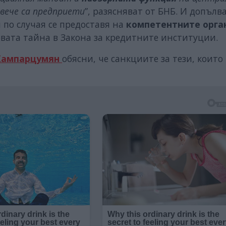
вече са предприети
”, разясняват от БНБ. И допълва
по случая се предоставя на
компетентните орга
вата тайна в Закона за кредитните институции.
Хампарцумян
обясни, че санкциите за тези, които