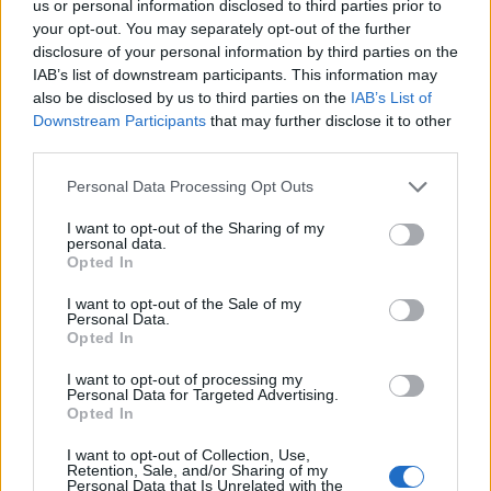
us or personal information disclosed to third parties prior to
Франция ще забрани рекламните
your opt-out. You may separately opt-out of the further
обаждания без съгласието на
disclosure of your personal information by third parties on the
абонатите от 11 август
IAB’s list of downstream participants. This information may
also be disclosed by us to third parties on the
IAB’s List of
07.08.2026 / 14:30
Downstream Participants
that may further disclose it to other
third parties.
Personal Data Processing Opt Outs
I want to opt-out of the Sharing of my
personal data.
Opted In
I want to opt-out of the Sale of my
Personal Data.
Opted In
I want to opt-out of processing my
Personal Data for Targeted Advertising.
Opted In
Хирошима призова за мир и
I want to opt-out of Collection, Use,
Retention, Sale, and/or Sharing of my
недопускане на нова ядрена трагедия
Personal Data that Is Unrelated with the