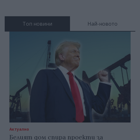
Топ новини
Най-новото
Актуално
Белият дом спира проекти за