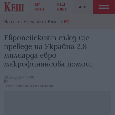
MY
КЕШ
АБО
CASH
КЛУБ
Начало
Актуално
Власт
ЕС
Европейският съюз ще
преведе на Украйна 2,8
милиарда евро
макрофинансова помощ
28.05.2026 / 17:00
ЕС
Текст:
Евелина Георгиева