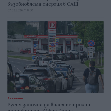
възобновяема енергия в САЩ
07.08.2026 / 18:00
Актуално
Русия започна да внася петролни
продукти от Южна Корея.