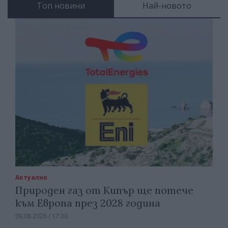
Топ новини
Най-новото
Актуално
Природен газ от Кипър ще потече
към Европа през 2028 година
09.08.2026 / 17:30