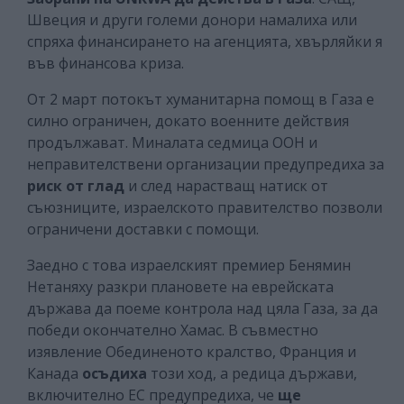
Швеция и други големи донори намалиха или
спряха финансирането на агенцията, хвърляйки я
във финансова криза.
От 2 март потокът хуманитарна помощ в Газа е
силно ограничен, докато военните действия
продължават. Миналата седмица ООН и
неправителствени организации предупредиха за
риск от глад
и след нарастващ натиск от
съюзниците, израелското правителство позволи
ограничени доставки с помощи.
Заедно с това израелският премиер Бенямин
Нетаняху разкри плановете на еврейската
държава да поеме контрола над цяла Газа, за да
победи окончателно Хамас. В съвместно
изявление Обединеното кралство, Франция и
Канада
осъдиха
този ход, а редица държави,
включително ЕС предупредиха, че
ще