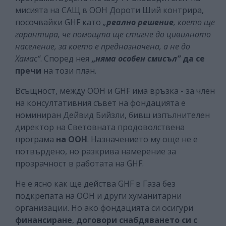
мисията на САЩ в ООН Дороти Ший контрира,
посочвайки GHF като
„
реално решение
, което ще
гарантира, че помощта ще стигне до цивилното
население, за което е предназначена, а не до
Хамас“
. Според нея
„
няма особен смисъл”
да се
пречи
на този план.
Всъщност, между ООН и GHF има връзка - за член
на консултативния съвет на фондацията е
номиниран Дейвид Бийзли, бивш изпълнителен
директор на Световната продоволствена
програма
на ООН
. Назначението му още не е
потвърдено, но разкрива намерение за
прозрачност в работата на GHF.
Не е ясно как ще действа GHF в Газа без
подкрепата на ООН и други хуманитарни
организации. Но ако фондацията си осигури
финансиране
,
договори снабдяването си
с