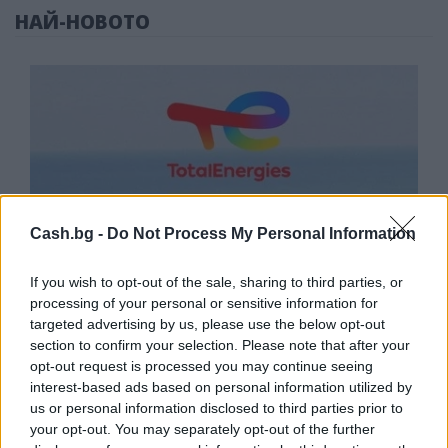
НАЙ-НОВОТО
Cash.bg -
Do Not Process My Personal Information
If you wish to opt-out of the sale, sharing to third parties, or
processing of your personal or sensitive information for
targeted advertising by us, please use the below opt-out
section to confirm your selection. Please note that after your
Природен газ от Кипър ще потече към
opt-out request is processed you may continue seeing
Европа през 2028 година
interest-based ads based on personal information utilized by
us or personal information disclosed to third parties prior to
09.08.2026 / 17:30
your opt-out. You may separately opt-out of the further