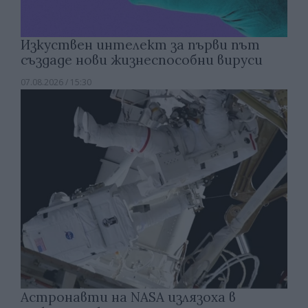
Изкуствен интелект за първи път
създаде нови жизнеспособни вируси
07.08.2026 / 15:30
Астронавти на NASA излязоха в