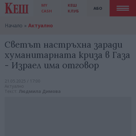
MY
КЕШ
АБО
CASH
КЛУБ
Начало
Актуално
Светът настръхна заради
хуманитарната криза в Газа
- Израел има отговор
21.05.2025 / 17:00
Актуално
Текст:
Людмила Димова