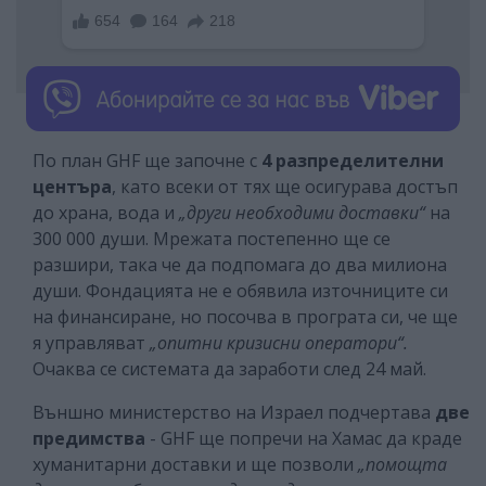
По план GHF ще започне с
4 разпределителни
центъра
, като всеки от тях ще осигурава достъп
до храна, вода и
„други необходими доставки“
на
300 000 души. Мрежата постепенно ще се
разшири, така че да подпомага до два милиона
души. Фондацията не е обявила източниците си
на финансиране, но посочва в програта си, че ще
я управляват
„опитни кризисни оператори“.
Очаква се системата да заработи след 24 май.
Външно министерство на Израел подчертава
две
предимства
- GHF ще попречи на Хамас да краде
хуманитарни доставки и ще позволи
„помощта