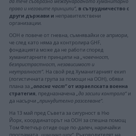
да тече съобразно международното хуманитарно
право и неговите принципи“,
в сътрудничество с
други държави и
неправителствени
организации.
ООН е повече от гневна, съмнявайки се априори,
че след като няма да контролира GHF,
фондацията може да не работи според
хуманитарните принципи на
„човечност,
безпристрастност, независимост и
неутралност“.
На свой ред Хуманитарният екип
(логистичната група за помощи на ООН), обяви
плана за
„опасна част“
от израелската военна
стратегия
, предназначена
„да засили контрола“
и
да насърчи
„принудително разселване“.
На 13 май пред Съвета за сигурност в Ню
Йорк, координаторът на ООН за спешна помощ
Том Флетчър отиде още по-далеч, наричайки
програмата
„цинично шоу“.
Ръководителят на