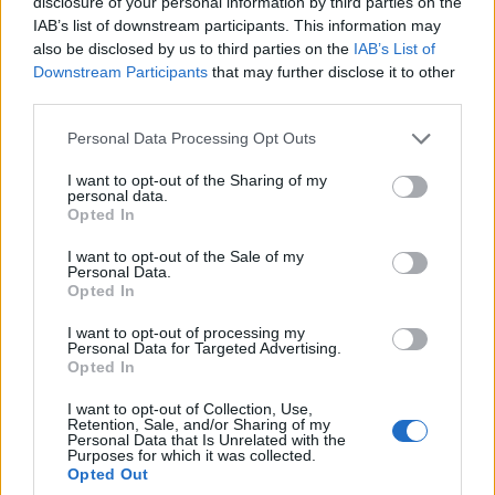
disclosure of your personal information by third parties on the
IAB’s list of downstream participants. This information may
also be disclosed by us to third parties on the
IAB’s List of
Downstream Participants
that may further disclose it to other
third parties.
Personal Data Processing Opt Outs
I want to opt-out of the Sharing of my
personal data.
Opted In
I want to opt-out of the Sale of my
Personal Data.
Opted In
Белият дом спира проекти за
I want to opt-out of processing my
възобновяема енергия в САЩ
Personal Data for Targeted Advertising.
Opted In
07.08.2026 / 18:00
I want to opt-out of Collection, Use,
Retention, Sale, and/or Sharing of my
Personal Data that Is Unrelated with the
Purposes for which it was collected.
Opted Out