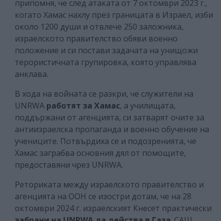
припомня, че след атаката от 7 октомври 2023 г.,
когато Хамас нахлу през границата в Израел, изби
около 1200 души и отвлече 250 заложника,
израелското правителство обяви военно
положение и си постави задачата на унищожи
терористичната групировка, която управлява
анклава.
В хода на войната се разкри, че служители на
UNRWA
работят за Хамас
, а училищата,
поддържани от агенцията, си затварят очите за
антиизраелска пропаганда и военно обучение на
учениците. Потвърдиха се и подозренията, че
Хамас заграбва основния дял от помощите,
предоставяни чрез UNRWA.
Реториката между израелското правителство и
агенцията на ООН се изостри дотам, че на 28
октомври 2024 г. израелският Кнесет практически
забрани на UNRWA да действа в Газа
. САЩ,