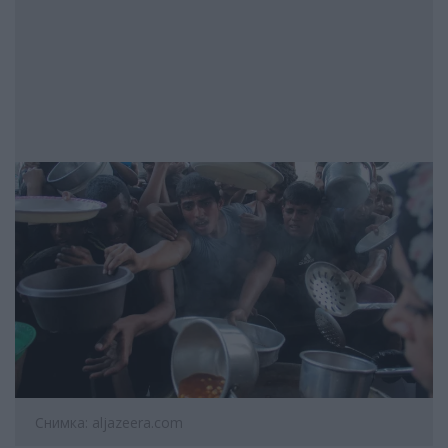
Снимка: aljazeera.com