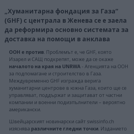
„Хуманитарна фондация за Газа”
(GHF) с централа в Женева се е заела
да реформира основно системата за
доставка на помощи в анклава
ООН е против
. Проблемът е, че GHF, която
Изарел и САЩ подкрепят, може да се окаже
началото на края на UNRWA
- Агенцията на ООН
за подпомагане и строителство в Газа.
Междувременно GHF изгражда верига
хуманитарни центрове в южна Газа, които ще се
управляват, поддържат и защитават от частни
компании и военни подизпълнители – вероятно
американски.
Швейцарският новинарски сайт swissinfo.ch
изяснява
различните гледни точки
. Изданието