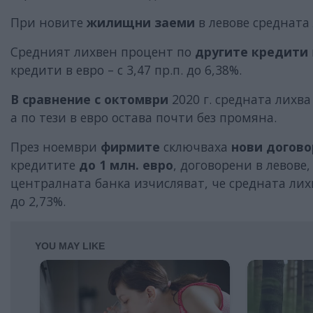
При новите
жилищни заеми
в левове средната 
Средният лихвен процент по
другите кредити
кредити в евро – с 3,47 пр.п. до 6,38%.
В сравнение с октомври
2020 г. средната лихва 
а по тези в евро остава почти без промяна.
През ноември
фирмите
сключваха
нови догово
кредитите
до 1 млн. евро
, договорени в левове
централната банка изчисляват, че средната лихва
до 2,73%.