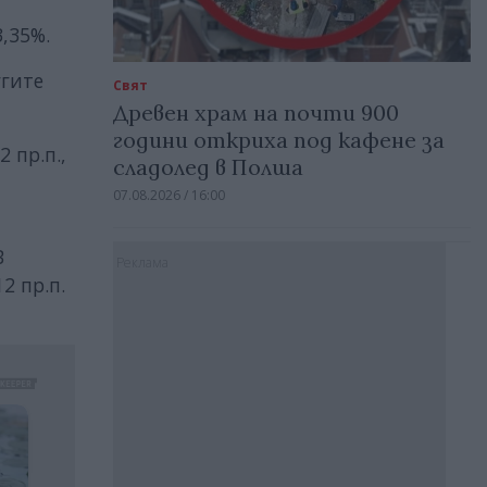
3,35%.
угите
Свят
Древен храм на почти 900
години откриха под кафене за
 пр.п.,
сладолед в Полша
07.08.2026 / 16:00
В
Реклама
2 пр.п.