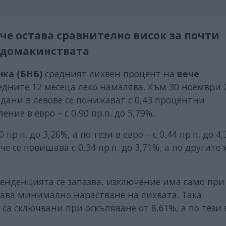
че остава сравнително висок за почти
 домакинствата
нка (БНБ)
средният лихвен процент на
вече
едните 12 месеца леко намалява. Към 30 ноември 2
дани в левове се понижават с 0,43 процентни
ение в евро – с 0,90 пр.п. до 5,79%.
 пр.п. до 3,26%, а по тези в евро – с 0,44 пр.п. до 4,
е се повишава с 0,34 пр.п. до 3,71%, а по другите
енденцията се запазва, изключение има само при
дава минимално нарастване на лихвата. Така
 са сключвани при оскъпяване от 8,61%, а по тези 