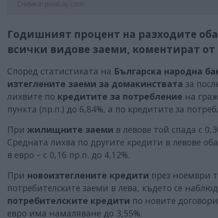
Снимка: pixabay.com
Годишният процент на разходите оба
всички видове заеми, коментират от
Според статистиката на
Българска народна ба
изтеглените заеми за домакинствата
за посл
лихвите по
кредитите за потребление
на граж
пункта (пр.п.) до 6,84%, а по кредитите за потребл
При
жилищните заеми
в левове той спада с 0,30
Средната лихва по другите кредити в левове обач
в евро – с 0,16 пр.п. до 4,12%.
При
новоизтеглените кредити
през ноември т
потребителските заеми в лева, където се наблю
потребителските кредити
по новите договори
евро има намаляване до 3,55%.