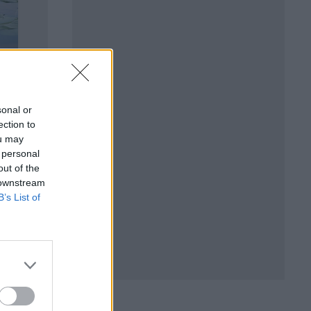
sonal or
ection to
ou may
 personal
out of the
 downstream
B’s List of
малява