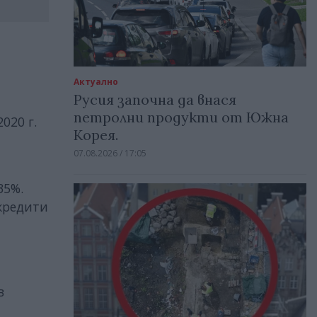
Актуално
Русия започна да внася
петролни продукти от Южна
020 г.
Корея.
07.08.2026 / 17:05
35%.
 кредити
в