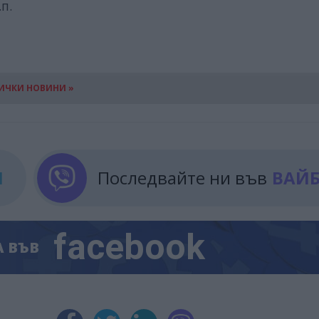
.п.
ИЧКИ НОВИНИ »
М
Последвайте ни във
ВАЙ
facebook
А
ВЪВ