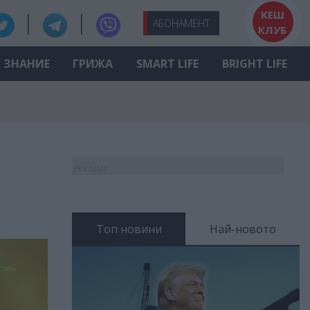
КЕШ
АБО
НАМЕНТ
КЛУБ
ЗНАНИЕ
ГРИЖА
SMART LIFE
BRIGHT LIFE
Реклама
Топ новини
Най-новото