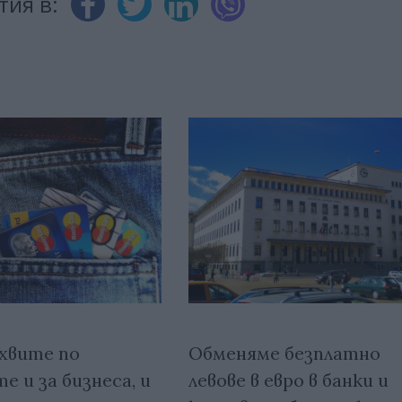
тия в:
хвите по
Обменяме безплатно
 и за бизнеса, и
левове в евро в банки и