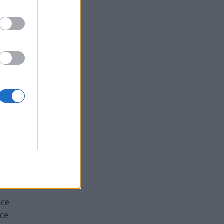
ва
з
и на
 пр.п.
ения,
ина по-
се
се