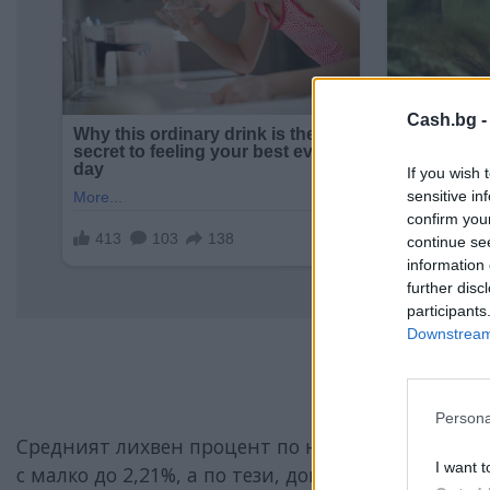
Cash.bg 
If you wish 
sensitive in
confirm you
continue se
information 
further disc
participants
Downstream 
Persona
Средният лихвен процент по новосключените
к
I want t
с малко до 2,21%, а по тези, договорени в евро, се