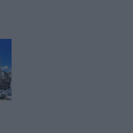
Гърция въвежда
законодателство в