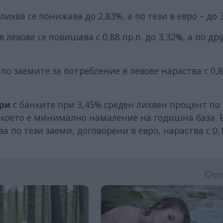
лихва се понижава до 2,83%, а по тези в евро – до 
в левове се повишава с 0,88 пр.п. до 3,32%, а по др
по заемите за потребление в левове нараства с 0,82
ри
с банките при 3,45% среден лихвен процент по
, което е минимално намаление на годишна база. 
 по тези заеми, договорени в евро, нараства с 0,1