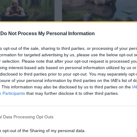
-
Do Not Process My Personal Information
to opt-out of the sale, sharing to third parties, or processing of your per
formation for targeted advertising by us, please use the below opt-out s
r selection. Please note that after your opt-out request is processed y
eing interest-based ads based on personal information utilized by us or
disclosed to third parties prior to your opt-out. You may separately opt-
losure of your personal information by third parties on the IAB’s list of
. This information may also be disclosed by us to third parties on the
IA
Participants
that may further disclose it to other third parties.
l Data Processing Opt Outs
редити над 1 млн. евро
, договорени в левове, на
o opt-out of the Sharing of my personal data.
 увеличава с 0,47 пр.п. до 2,44%.