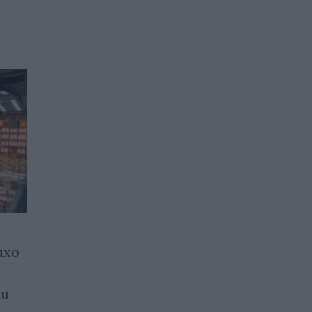
ихо
Тръмп поиска Иран да
освободи осем жени,
ки
осъдени на смърт