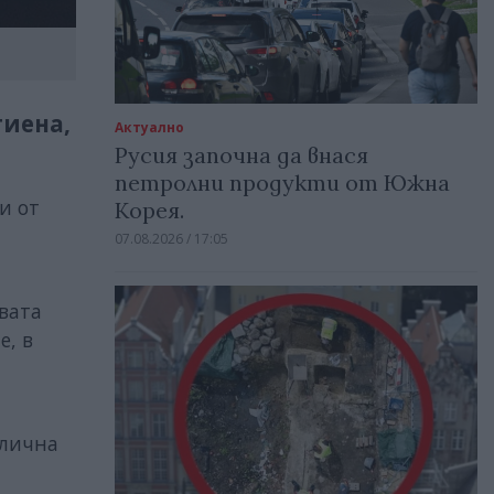
гиена,
Актуално
Русия започна да внася
петролни продукти от Южна
и от
Корея.
07.08.2026 / 17:05
вата
е, в
 лична