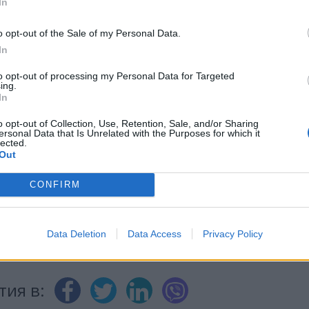
In
ХИГИЕНА
ЖЕНИ
o opt-out of the Sale of my Personal Data.
In
ИЧКИ НОВИНИ »
to opt-out of processing my Personal Data for Targeted
ing.
In
o opt-out of Collection, Use, Retention, Sale, and/or Sharing
ersonal Data that Is Unrelated with the Purposes for which it
lected.
М
Последвайте ни във
ВАЙ
Out
CONFIRM
facebook
А
ВЪВ
Data Deletion
Data Access
Privacy Policy
тия в: