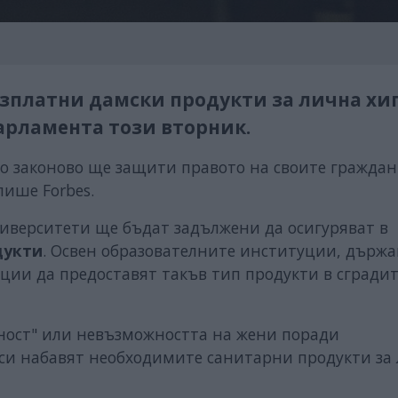
езплатни дамски продукти за лична хи
арламента този вторник.
то законово ще защити правото на своите граждан
пише Forbes.
ниверситети ще бъдат задължени да осигуряват в
дукти
. Освен образователните институции, държа
ции да предоставят такъв тип продукти в сградит
дност" или невъзможността на жени поради
си набавят необходимите санитарни продукти за