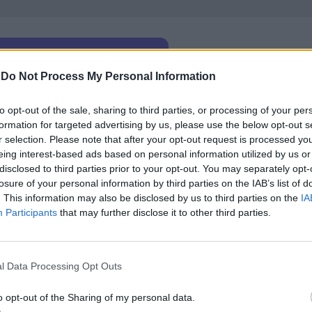
-
Do Not Process My Personal Information
ни достъпа до такъв тип продукти за хигиена, ко
to opt-out of the sale, sharing to third parties, or processing of your per
я смята, че това е само крачка в посока премахва
formation for targeted advertising by us, please use the below opt-out s
r selection. Please note that after your opt-out request is processed y
eing interest-based ads based on personal information utilized by us or
та на възраст от
14
до
21
години са изпитвали
disclosed to third parties prior to your opt-out. You may separately opt-
ти за лична хигиена по време на наложените
losure of your personal information by third parties on the IAB’s list of
. This information may also be disclosed by us to third parties on the
IA
з първите пет месеца на годината.
Participants
that may further disclose it to other third parties.
а организация Plan International UK.
 си набави санитарните продукти поради изчерпв
l Data Processing Opt Outs
е дома си поради наложените ограничения, сочи
o opt-out of the Sharing of my personal data.