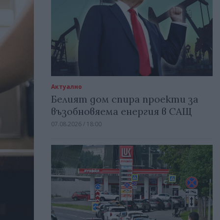
Актуално
Белият дом спира проекти за
възобновяема енергия в САЩ
07.08.2026 / 18:00