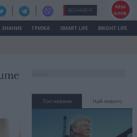
КЕШ
АБО
НАМЕНТ
КЛУБ
ЗНАНИЕ
ГРИЖА
SMART LIFE
BRIGHT LIFE
ките
Реклама
Топ новини
Най-новото