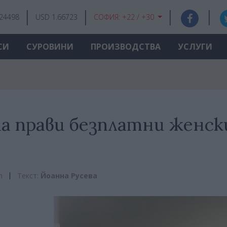
.24498
USD 1.66723
СОФИЯ:
+22 / +30
СИ
СУРОВИНИ
ПРОИЗВОДСТВА
УСЛУГИ
та прави безплатни женс
m
Текст:
Йоанна Русева