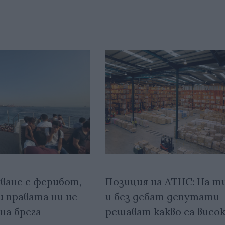
ване с ферибот,
Позиция на АТНС: На т
и правата ни не
и без дебат депутати
на брега
решават какво са висо