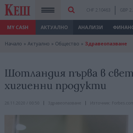
CHF 2.10463
GBP 2
MY
CASH
АКТУАЛНО
АНАЛИЗИ
ФИНАН
Начало
Актуално
Общество
Здравеопазване
Шотландия първа в све
хигиенни продукти
26.11.2020 / 00:50
Здравеопазване
Източник: Forbes.co