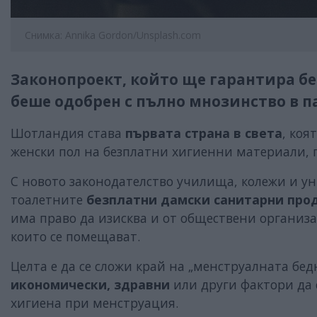
Снимка: Annika Gordon/Unsplash.com
Законопроект, който ще гарантира б
беше одобрен с пълно мнозинство в п
Шотландия става
първата страна в света
, коя
женски пол на безплатни хигиенни материали, 
С новото законодателство училища, колежи и у
тоалетните
безплатни дамски санитарни про
има право да изисква и от обществени организа
които се помещават.
Целта е да се сложи край на „менструалната бе
икономически, здравни
или други фактори да 
хигиена при менструация.