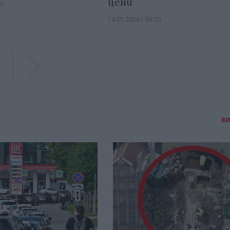
цени
00
14.05.2026 / 09:30
Previous
Previous
В