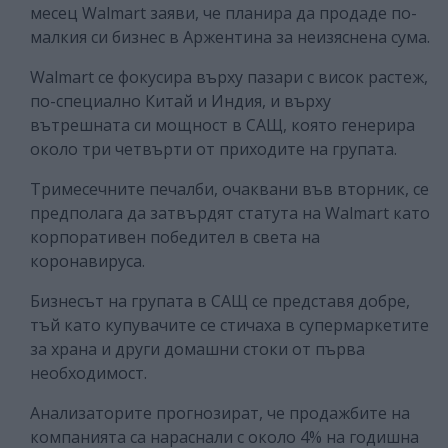
месец Walmart заяви, че планира да продаде по-
малкия си бизнес в Аржентина за неизяснена сума.
Walmart се фокусира върху пазари с висок растеж,
по-специално Китай и Индия, и върху
вътрешната си мощност в САЩ, която генерира
около три четвърти от приходите на групата.
Тримесечните печалби, очаквани във вторник, се
предполага да затвърдят статута на Walmart като
корпоративен победител в света на
коронавируса.
Бизнесът на групата в САЩ се представя добре,
тъй като купувачите се стичаха в супермаркетите
за храна и други домашни стоки от първа
необходимост.
Анализаторите прогнозират, че продажбите на
компанията са нараснали с около 4% на годишна