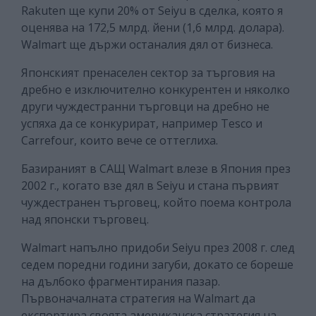
Rakuten ще купи 20% от Seiyu в сделка, която я
оценява на 172,5 млрд. йени (1,6 млрд. долара).
Walmart ще държи останалия дял от бизнеса.
Японският пренаселен сектор за търговия на
дребно е изключително конкурентен и няколко
други чуждестранни търговци на дребно не
успяха да се конкурират, например Tesco и
Carrefour, които вече се оттеглиха.
Базираният в САЩ Walmart влезе в Япония през
2002 г., когато взе дял в Seiyu и стана първият
чуждестранен търговец, който поема контрола
над японски търговец.
Walmart напълно придоби Seiyu през 2008 г. след
седем поредни години загуби, докато се бореше
на дълбоко фрагментирания пазар.
Първоначалната стратегия на Walmart да
експортира своята американска стратегия на