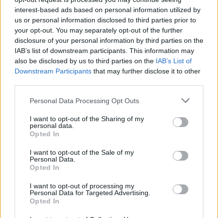
опити за измама“
interest-based ads based on personal information utilized by
05.08.2026 / 11:30
us or personal information disclosed to third parties prior to
your opt-out. You may separately opt-out of the further
disclosure of your personal information by third parties on the
IAB’s list of downstream participants. This information may
also be disclosed by us to third parties on the
IAB’s List of
Downstream Participants
that may further disclose it to other
third parties.
Personal Data Processing Opt Outs
I want to opt-out of the Sharing of my
personal data.
Opted In
I want to opt-out of the Sale of my
Personal Data.
Opted In
Румъния се сблъска с проблеми заради
ниското ниво на Дунав
I want to opt-out of processing my
Personal Data for Targeted Advertising.
04.08.2026 / 16:30
Opted In