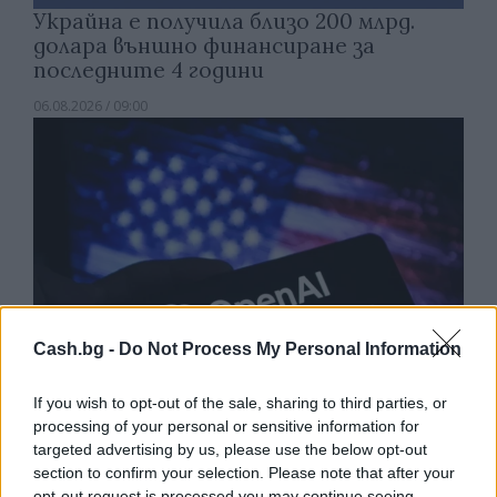
Украйна е получила близо 200 млрд.
долара външно финансиране за
последните 4 години
06.08.2026 / 09:00
Cash.bg -
Do Not Process My Personal Information
If you wish to opt-out of the sale, sharing to third parties, or
processing of your personal or sensitive information for
Експерти: Изкуственият интелект
targeted advertising by us, please use the below opt-out
постига нови нива на „автономност и
section to confirm your selection. Please note that after your
opt-out request is processed you may continue seeing