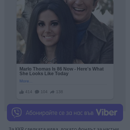
За KKR сделката идва, докато фондът за частни