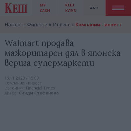
MY
КЕШ
АБО
CASH
КЛУБ
Начало
Финанси
Инвест
Компании - инвест
Walmart продава
мажоритарен дял в японска
верига супермаркети
16.11.2020 / 15:09
Компании - инвест
Източник: Financial Times
Автор:
Синди Стефанова