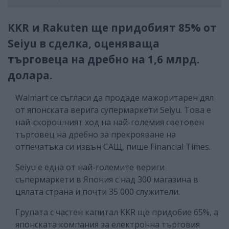
KKR и Rakuten ще придобият 85% от
Seiyu в сделка, оценяваща
търговеца на дребно на 1,6 млрд.
долара.
Walmart се съгласи да продаде мажоритарен дял
от японската верига супермаркети Seiyu. Това е
най-скорошният ход на най-големия световен
търговец на дребно за прекрояване на
отпечатъка си извън САЩ, пише Financial Times.
Seiyu е една от най-големите вериги
съпермаркети в Япония с над 300 магазина в
цялата страна и почти 35 000 служители.
Групата с частен капитал KKR ще придобие 65%, а
японската компания за електронна търговия