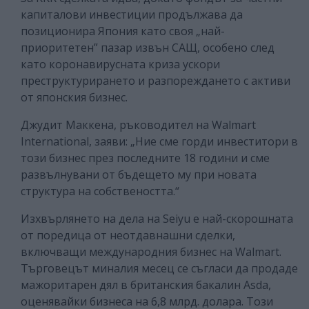
капиталови инвестиции продължава да
позиционира Япония като своя „най-
приоритетен” пазар извън САЩ, особено след
като коронавирусната криза ускори
преструктурирането и разпореждането с активи
от японския бизнес.
Джудит Маккена, ръководител на Walmart
International, заяви: „Ние сме горди инвеститори в
този бизнес през последните 18 години и сме
развълнувани от бъдещето му при новата
структура на собствеността.“
Изхвърлянето на дела на Seiyu е най-скорошната
от поредица от неотдавнашни сделки,
включващи международния бизнес на Walmart.
Търговецът миналия месец се съгласи да продаде
мажоритарен дял в британския бакалин Asda,
оценявайки бизнеса на 6,8 млрд. долара. Този