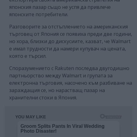
японския пазар също не успя да привлече
японските потребители.
Разговорите за отстъплението на американския
търговец от Япония се появиха преди две години,
но хора, близки до дискусиите, казват, че Walmart
е имал трудности да намери купувач на цената,
която е търсил.
Споразумението с Rakuten последва двугодишно
партньорство между Walmart и групата за
електронна търговия, насочено към разбиване на
зараждащия се, но нарастващ пазар на
хранителни стоки в Япония.