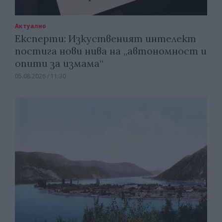
Актуално
Експерти: Изкуственият интелект
постига нови нива на „автономност и
опити за измама“
05.08.2026 / 11:30